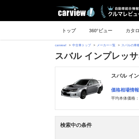
トップ
360°ビュー
カタ
carview!
中古車トップ
メーカー一覧
スバルの車
スバル インプレッサS
スバル イン
価格相場情報
平均本体価格
検索中の条件