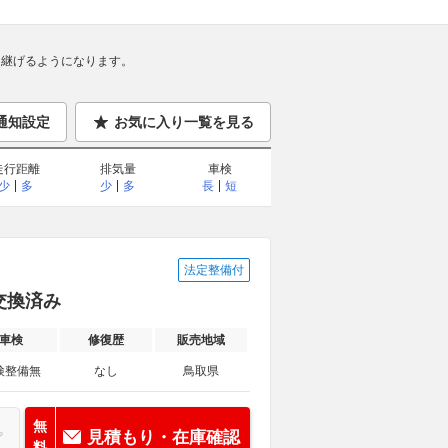
継げるようになります。
通知設定
お気に入り一覧を見る
走行距離
排気量
車検
少
多
少
多
長
短
法定整備付
ト交換済み
車検
修復歴
販売地域
検整備無
なし
鳥取県
無
見積もり・在庫確認
料