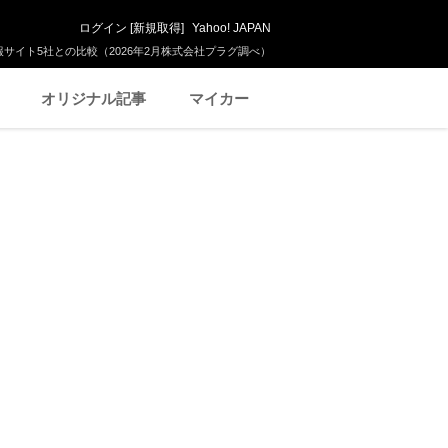
ログイン
[
新規取得
]
Yahoo! JAPAN
サイト5社との比較（2026年2月株式会社プラグ調べ）
オリジナル記事
マイカー