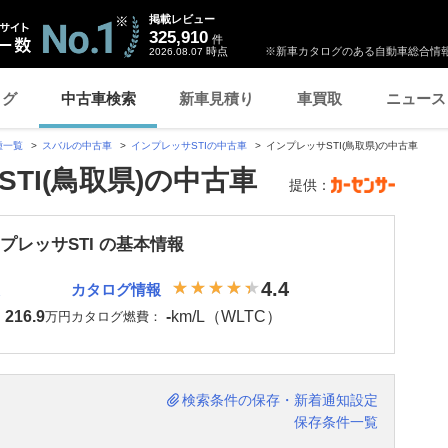
掲載レビュー
325,910
件
時点
※新車カタログのある自動車総合情報
2026.08.07
ログ
中古車検索
新車見積り
車買取
ニュース
種一覧
スバルの中古車
インプレッサSTIの中古車
インプレッサSTI(鳥取県)の中古車
TI(鳥取県)の中古車
提供：
プレッサSTI の基本情報
4.4
カタログ情報
216.9
-
km/L（WLTC）
：
万円
カタログ燃費：
検索条件の保存・新着通知設定
保存条件一覧