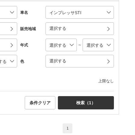
車名
選択する
販売地域
～
年式
選択する
色
上限なし
条件クリア
検索（
1
）
1