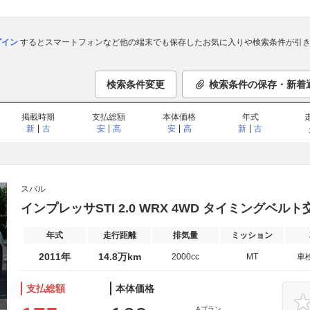
ログイン
するとスマートフォンなど他の端末でも保存したお気に入りや検索条件が引き
検索条件変更
検索条件の保存・新着
掲載時期
支払総額
本体価格
年式
新
古
安
高
安
高
新
古
スバル
インプレッサSTI 2.0 WRX 4WD タイミングベル
年式
走行距離
排気量
ミッション
2011年
14.8万km
2000cc
MT
車
支払総額
本体価格
Aプラン