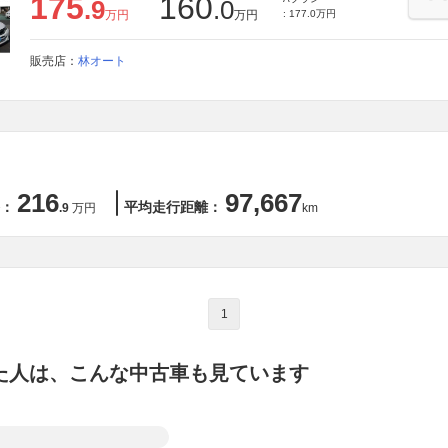
175
160
.9
.0
万円
万円
: 177.0万円
販売店：
林オート
216
97,667
：
平均走行距離：
.9
万円
km
1
た人は、こんな中古車も見ています