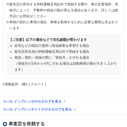
※販売店の所在する所轄運輸支局以外で登録する際や、車の定置場所、登
録月によって、手数料や税金の額が異なる場合があります。詳しくは販
売店にお問合せください
※車検の切れた車両の場合、車検を取得するために必要な費用も含まれて
います
【ご注意】以下の場合などで支払総額が変わります
自宅などの指定の場所へ陸送納車を希望する場合
販売店所在地の所轄運輸支局以外で登録する場合
商談～契約～登録の間に「登録月」がずれる場合
（登録月が3月から4月にずれる場合は自動車税の額が大きく上がり
ます）
[ 情報提供：(株)リクルート ]
スバル インプレッサのカタログを見る
スバル インプレッサリトナのカタログを見る
車査定を依頼する