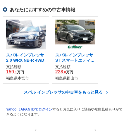
あなたにおすすめの中古車情報
スバル インプレッサ
スバル インプレッサ
2.0 WRX NB-R 4WD
ST スマートエディシ
ョン
支払総額
支払総額
159
228
.1
万円
.8
万円
福島県本宮市
福島県郡山市
スバル インプレッサの中古車をもっと見る
Yahoo! JAPAN IDでログイン
するとお気に入りに登録や複数見積もりがで
きるようになります。