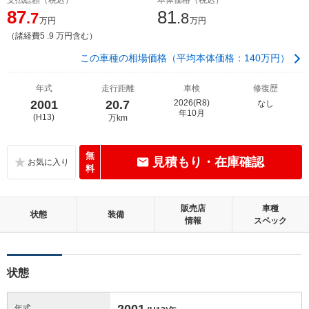
87
81
.7
.8
万円
万円
（諸経費5 .9 万円含む）
この車種の相場価格（平均本体価格：140万円）
年式
走行距離
車検
修復歴
2001
20.7
2026(R8)
なし
年10月
(H13)
万km
無
見積もり・在庫確認
料
販売店
車種
状態
装備
情報
スペック
状態
2001
年式