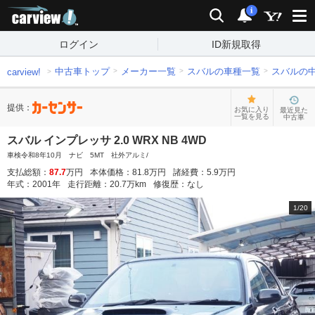
carview!
検索
通知
i
ログイン
ID新規取得
中古車トップ
メーカー一覧
スバルの車種一覧
スバルの
carview!
提供：
お気に入り
最近見た
一覧を見る
中古車
スバル インプレッサ 2.0 WRX NB 4WD
車検令和8年10月 ナビ 5MT 社外アルミ/
支払総額：
87.7
万円
本体価格：
81.8
万円
諸経費：
5.9
万円
年式：
2001
年
走行距離：
20.7
万km
修復歴：
なし
1
/
20