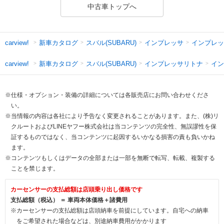
中古車トップへ
新車カタログ
スバル(SUBARU)
インプレッサ
インプレッ
carview!
新車カタログ
スバル(SUBARU)
インプレッサリトナ
イン
carview!
※仕様・オプション・装備の詳細については各販売店にお問い合わせくださ
い。
※当情報の内容は各社により予告なく変更されることがあります。また、(株)リ
クルートおよびLINEヤフー株式会社は当コンテンツの完全性、無誤謬性を保
証するものではなく、当コンテンツに起因するいかなる損害の責も負いかね
ます。
※コンテンツもしくはデータの全部または一部を無断で転写、転載、複製する
ことを禁じます。
カーセンサーの支払総額は店頭乗り出し価格です
支払総額（税込） ＝ 車両本体価格＋諸費用
※カーセンサーの支払総額は店頭納車を前提にしています。自宅への納車
をご希望された場合などは、別途納車費用がかかります