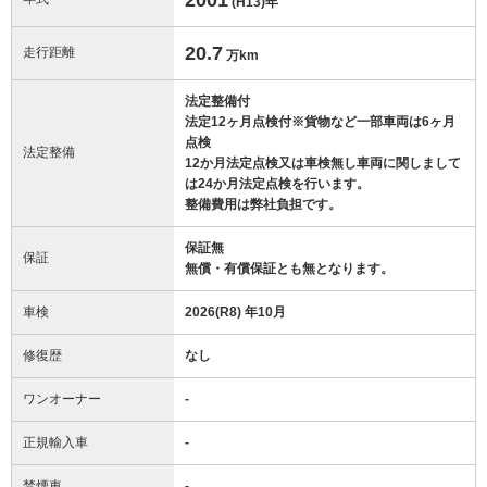
(H13)
年
20.7
走行距離
万km
法定整備付
法定12ヶ月点検付※貨物など一部車両は6ヶ月
点検
法定整備
12か月法定点検又は車検無し車両に関しまして
は24か月法定点検を行います。
整備費用は弊社負担です。
保証無
保証
無償・有償保証とも無となります。
車検
2026(R8) 年10月
修復歴
なし
ワンオーナー
-
正規輸入車
-
禁煙車
-