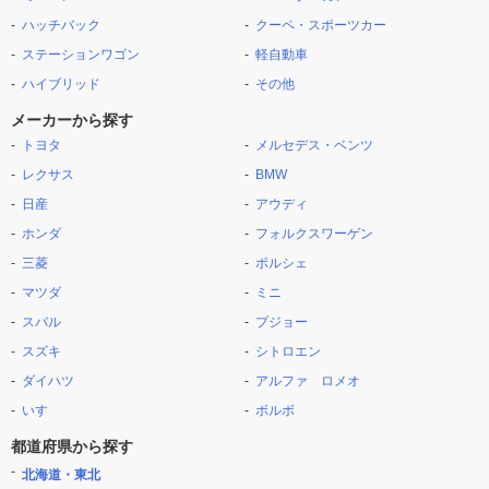
ハッチバック
クーペ・スポーツカー
ステーションワゴン
軽自動車
ハイブリッド
その他
メーカーから探す
トヨタ
メルセデス・ベンツ
レクサス
BMW
日産
アウディ
ホンダ
フォルクスワーゲン
三菱
ポルシェ
マツダ
ミニ
スバル
プジョー
スズキ
シトロエン
ダイハツ
アルファ ロメオ
いすゞ
ボルボ
都道府県から探す
北海道・東北