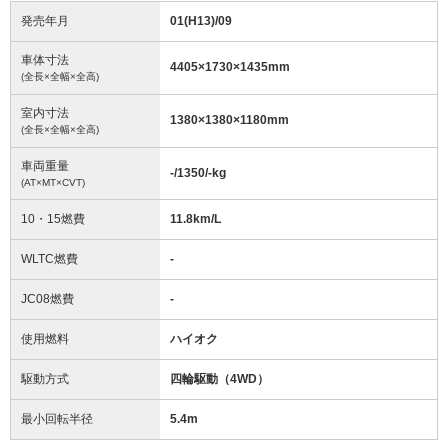
発売年月
01(H13)/09
車体寸法
4405
×
1730
×
1435
mm
(全長×全幅×全高)
室内寸法
1380
×
1380
×
1180
mm
(全長×全幅×全高)
車両重量
-/1350/-
kg
(AT×MT×CVT)
10・15燃費
11.8km/L
WLTC燃費
-
JC08燃費
-
使用燃料
ハイオク
駆動方式
四輪駆動（4WD）
最小回転半径
5.4
m