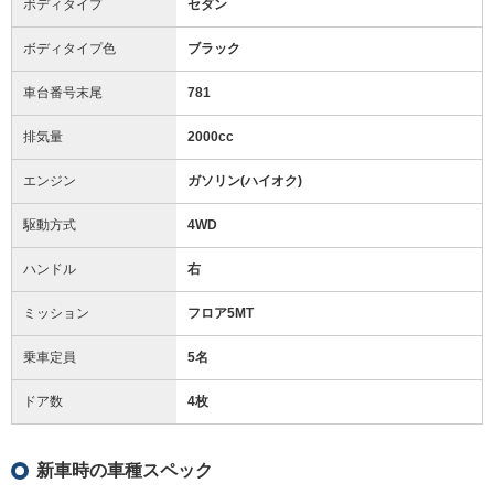
ボディタイプ
セダン
ボディタイプ色
ブラック
車台番号末尾
781
排気量
2000cc
エンジン
ガソリン(ハイオク)
駆動方式
4WD
ハンドル
右
ミッション
フロア5MT
乗車定員
5名
ドア数
4枚
新車時の車種スペック