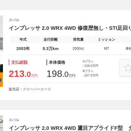
スバル
インプレッサ 2.0 WRX 4WD 修復歴無し・STI足回
年式
走行距離
排気量
ミッション
2003年
9.3万km
2000cc
MT
車
Aプラン
支払総額
本体価格
: 228.0万円
213
198
Bプラン
.0
.0
万円
万円
: 227.0万円
販売店：
クローバーカーズ
スバル
インプレッサ 2.0 WRX 4WD 鷹目アプライドF型