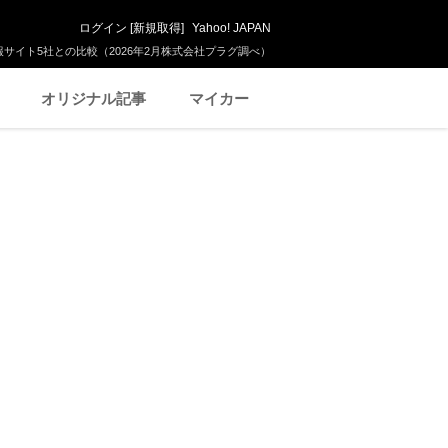
ログイン
[
新規取得
]
Yahoo! JAPAN
サイト5社との比較（2026年2月株式会社プラグ調べ）
オリジナル記事
マイカー