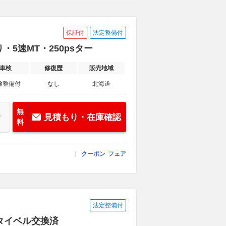
保証付
法定整備付
り・5速MT・250psター
車検
修復歴
販売地域
検整備付
なし
北海道
無
見積もり・在庫確認
料
クーポン
フェア
法定整備付
 タイベル交換済