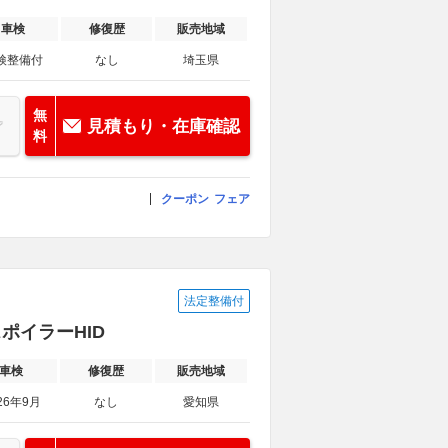
車検
修復歴
販売地域
検整備付
なし
埼玉県
無
見積もり・在庫確認
料
クーポン
フェア
法定整備付
スポイラーHID
車検
修復歴
販売地域
26年9月
なし
愛知県