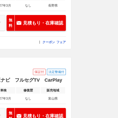
27年3月
なし
長野県
無
見積もり・在庫確認
料
クーポン
フェア
保証付
法定整備付
ビ フルセグTV CarPlay
車検
修復歴
販売地域
27年3月
なし
富山県
無
見積もり・在庫確認