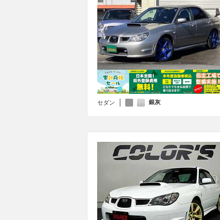
銀灰
セダン