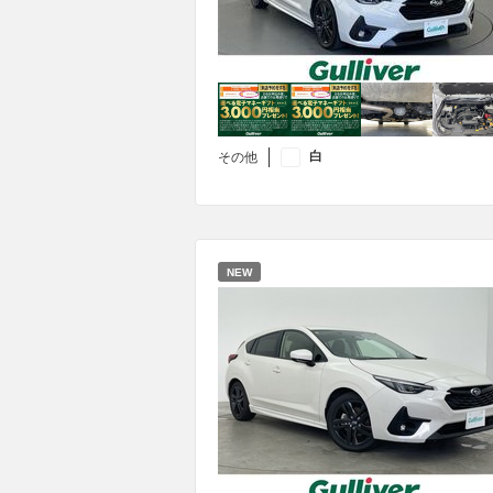
白
その他
NEW