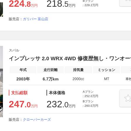
224
218
Bプラン
.8
.5
万円
万円
: 229.2万円
販売店：
ガリバー 富山店
スバル
インプレッサ 2.0 WRX 4WD 修復歴無し・ワンオ
年式
走行距離
排気量
ミッション
2003年
6.7万km
2000cc
MT
車
Aプラン
支払総額
本体価格
: 252.0万円
247
232
Bプラン
.0
.0
万円
万円
: 260.0万円
販売店：
クローバーカーズ