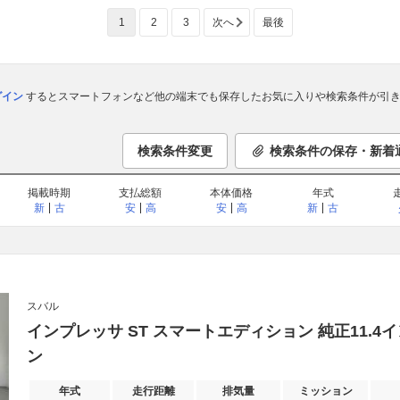
1
2
3
次へ
最後
ログイン
するとスマートフォンなど他の端末でも保存したお気に入りや検索条件が引き
検索条件変更
検索条件の保存・新着
掲載時期
支払総額
本体価格
年式
新
古
安
高
安
高
新
古
スバル
インプレッサ ST スマートエディション 純正11.
ン
年式
走行距離
排気量
ミッション