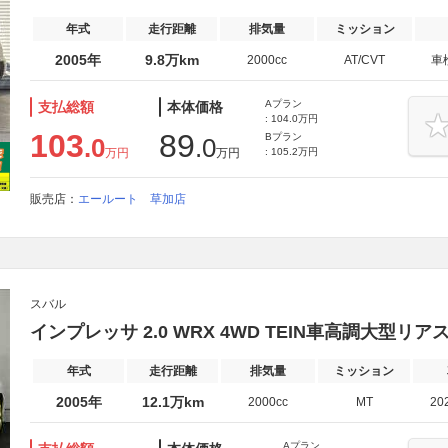
年式
走行距離
排気量
ミッション
2005年
9.8万km
2000cc
AT/CVT
車
Aプラン
支払総額
本体価格
: 104.0万円
103
89
Bプラン
.0
.0
万円
万円
: 105.2万円
販売店：
エールート 草加店
スバル
インプレッサ 2.0 WRX 4WD TEIN車高調大型リア
年式
走行距離
排気量
ミッション
2005年
12.1万km
2000cc
MT
20
Aプラン