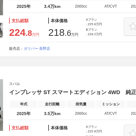
2025年
3.4万km
2000cc
AT/CVT
20
Aプラン
支払総額
本体価格
: 225.9万円
224
218
Bプラン
.8
.6
万円
万円
: 229.2万円
販売店：
ガリバー 長野店
スバル
インプレッサ ST スマートエディション 4WD 純正ナ
年式
走行距離
排気量
ミッション
2025年
3.5万km
2000cc
AT/CVT
20
Aプラン
支払総額
本体価格
: 225.9万円