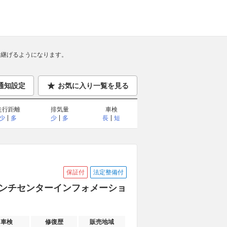
継げるようになります。
通知設定
お気に入り一覧を見る
走行距離
排気量
車検
少
多
少
多
長
短
保証付
法定整備付
4インチセンターインフォメーショ
車検
修復歴
販売地域