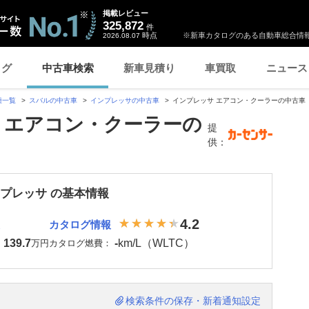
掲載レビュー
325,872
件
時点
※新車カタログのある自動車総合情報
2026.08.07
ログ
中古車検索
新車見積り
車買取
ニュース
種一覧
スバルの中古車
インプレッサの中古車
インプレッサ エアコン・クーラーの中古車
 エアコン・クーラーの
提
供：
ンプレッサ の基本情報
4.2
カタログ情報
139.7
-
km/L（WLTC）
：
万円
カタログ燃費：
検索条件の保存・新着通知設定