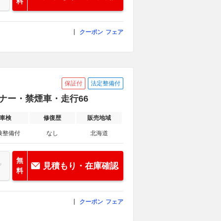
料
クーポン
フェア
保証付
法定整備付
ーナー・禁煙車・走行66
車検
修復歴
販売地域
検整備付
なし
北海道
無
見積もり・在庫確認
料
クーポン
フェア