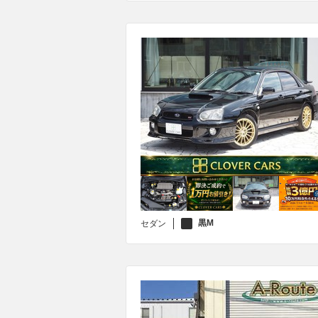
黒M
セダン