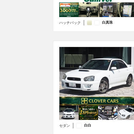
白真珠
ハッチバック
白白
セダン