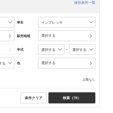
保存条件一覧
車名
選択する
販売地域
～
年式
選択する
色
上限なし
条件クリア
検索（
79
）