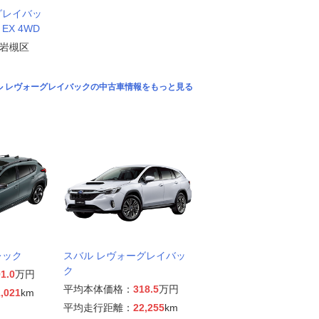
グレイバッ
EX 4WD
岩槻区
ル レヴォーグレイバックの中古車情報をもっと見る
レック
スバル レヴォーグレイバッ
ク
1.0
万円
平均本体価格：
318.5
万円
,021
km
平均走行距離：
22,255
km