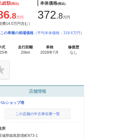
払総額
本体価格
(税込)
(税込)
86
372
.8
.8
万円
万円
経費14.0万円含む）
この車種の相場価格
（平均本体価格：318.6万円）
年式
走行距離
車検
修復歴
025年
20km
2028年7月
なし
店舗情報
バルショップ境
この店舗の中古車在庫一覧
住所
茨城県猿島郡境町873-1