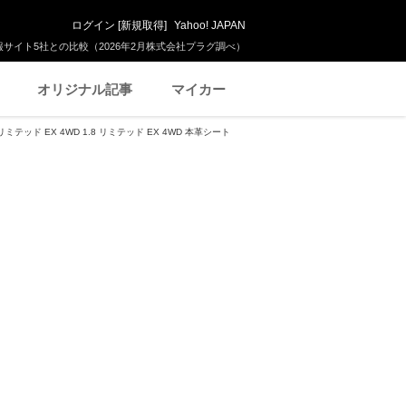
ログイン
[
新規取得
]
Yahoo! JAPAN
サイト5社との比較（2026年2月株式会社プラグ調べ）
オリジナル記事
マイカー
ミテッド EX 4WD 1.8 リミテッド EX 4WD 本革シート