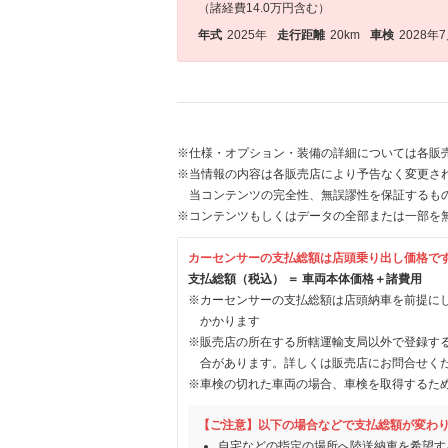
（諸経費14.0万円含む）
年式
2025年
走行距離
20km
車検
2028年
※仕様・オプション・装備の詳細については各販
※当情報の内容は各販売店により予告なく変更され
当コンテンツの完全性、無誤謬性を保証するも
※コンテンツもしくはデータの全部または一部を
カーセンサーの支払総額は店頭乗り出し価格で
支払総額（税込） ＝ 車両本体価格＋諸費用
※カーセンサーの支払総額は店頭納車を前提に
かかります
※販売店の所在する所轄運輸支局以外で登録す
合があります。詳しくは販売店にお問合せく
※車検の切れた車両の場合、車検を取得するた
【ご注意】以下の場合などで支払総額が変わ
自宅などの指定の場所へ陸送納車を希望す