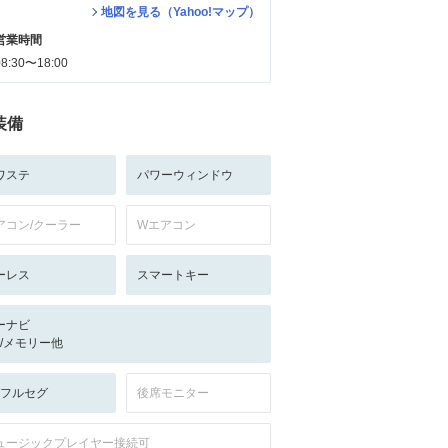
地図を見る（Yahoo!マップ）
営業時間
08:30〜18:00
装備
ワステ
パワーウィンドウ
アコン/クーラー
Wエアコン
ーレス
スマートキー
ーナビ
-/-/メモリー他
V:フルセグ
後席モニター
ュージックプレイヤー接続可