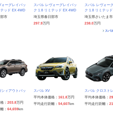
ヴォーグレイバッ
スバル レヴォーグレイバッ
スバル レヴォー
ミテッド EX 4WD
ク 1.8 リミテッド EX 4WD
ク 1.8 リミテッド 
日部市
埼玉県春日部市
埼玉県さいたま市
297.9
万円
238.0
万円
スバ
ガシィアウトバッ
スバル XV
スバル クロスト
平均本体価格：
161.8
万円
平均本体価格：
29
価格：
203.8
万円
平均走行距離：
54,607
km
平均走行距離：
21
距離：
64,659
km