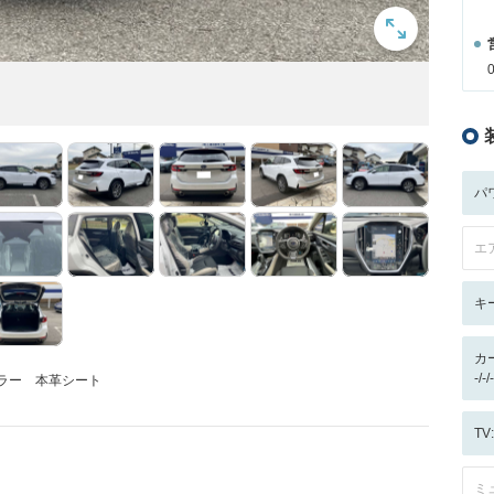
パ
エ
キ
カ
-/
ミラー 本革シート
T
ミ