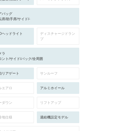
アバッグ
転席/助手席/サイド/-
EDヘッドライト
ディスチャージドラン
プ
メラ
ロント/サイド/バック/全周囲
動リアゲート
サンルーフ
ルエアロ
アルミホイール
ーダウン
リフトアップ
冷地仕様
過給機設定モデル