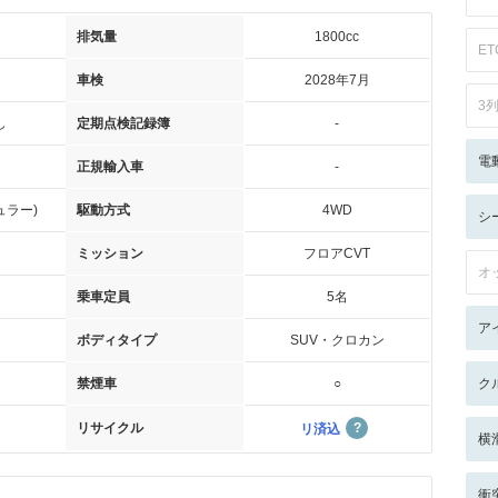
排気量
1800cc
ET
車検
2028年7月
3
し
定期点検記録簿
-
電
正規輸入車
-
ュラー)
駆動方式
4WD
シ
ミッション
フロアCVT
オ
乗車定員
5名
ア
ボディタイプ
SUV・クロカン
禁煙車
○
ク
リサイクル
リ済込
横
衝