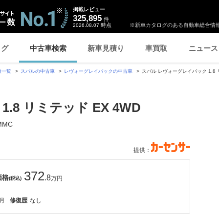
掲載レビュー
325,895
件
時点
※新車カタログのある自動車総合情報
2026.08.07
ログ
中古車検索
新車見積り
車買取
ニュース
種一覧
スバルの中古車
レヴォーグレイバックの中古車
スバル レヴォーグレイバック 1.8 リ
8 リミテッド EX 4WD
MMC
提供：
372
価格
.8
万円
(税込)
7月
修復歴
なし