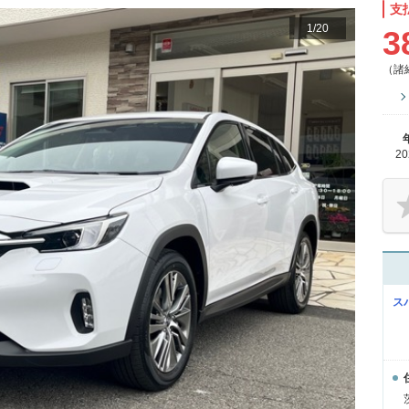
支
1
/
20
3
（諸
2
ス