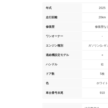
年式
2025
走行距離
20km
修復歴
修復歴な
ワンオーナー
-
エンジン種別
ガソリン(レギ
過給機設定モデル
○
ハンドル
右
ドア数
5枚
色
ホワイト
車台番号末尾
910