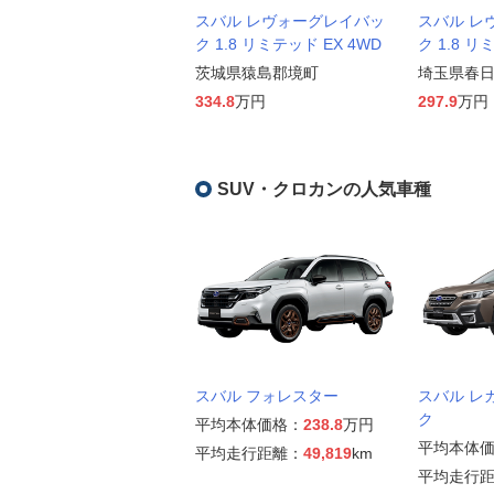
スバル レヴォーグレイバッ
スバル レ
ク 1.8 リミテッド EX 4WD
ク 1.8 リ
茨城県猿島郡境町
埼玉県春
334.8
万円
297.9
万円
SUV・クロカンの人気車種
スバル フォレスター
スバル レ
ク
平均本体価格：
238.8
万円
平均本体
平均走行距離：
49,819
km
平均走行