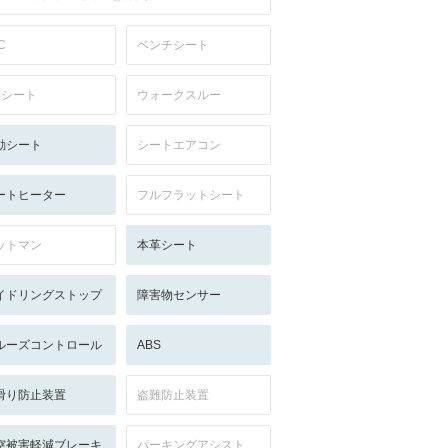
C
ベンチシート
列シート
ウォークスルー
動シート
シートエアコン
ートヒーター
フルフラットシート
ットマン
本革シート
イドリングストップ
障害物センサー
ルーズコントロール
ABS
滑り防止装置
盗難防止装置
突被害軽減ブレーキ
パーキングアシスト