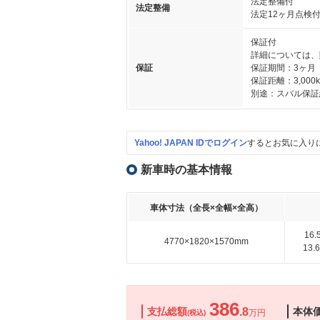
法定整備付
法定整備
法定12ヶ月点検
保証付
詳細については、
保証
保証期間：3ヶ月
保証距離：3,000
別途：スバル保証
Yahoo! JAPAN IDでログイン
するとお気に入り
新車時の基本情報
車体寸法（全長×全幅×全高）
16
4770×1820×1570mm
13
386
支払総額
.8
本体
万円
(税込)