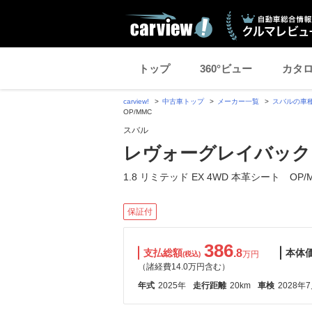
トップ
360°ビュー
カタ
carview!
中古車トップ
メーカー一覧
スバルの車
OP/MMC
スバル
レヴォーグレイバック 1.
1.8 リミテッド EX 4WD 本革シート OP/
保証付
386
支払総額
.8
本体
万円
(税込)
（諸経費14.0万円含む）
年式
2025年
走行距離
20km
車検
2028年