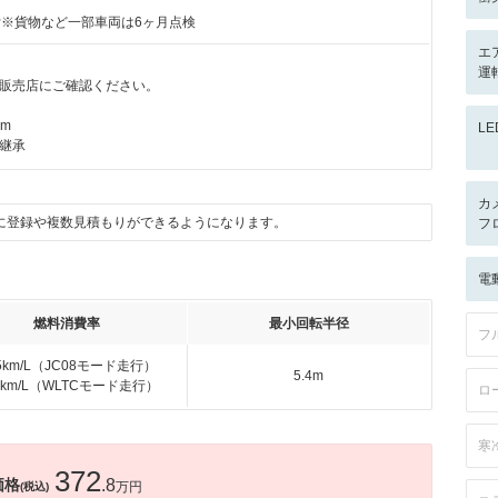
付※貨物など一部車両は6ヶ月点検
エ
運
販売店にご確認ください。
km
L
継承
カ
に登録や複数見積もりができるようになります。
フ
電
燃料消費率
最小回転半径
フ
.5km/L（JC08モード走行）
5.4m
.6km/L（WLTCモード走行）
ロ
寒
372
価格
.8
万円
(税込)