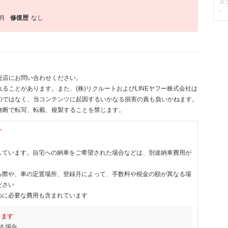
ス
-
7月
修復歴
なし
売店にお問い合わせください。
ることがあります。また、(株)リクルートおよびLINEヤフー株式会社は
のではなく、当コンテンツに起因するいかなる損害の責も負いかねます。
無断で転写、転載、複製することを禁じます。
す
しています。自宅への納車をご希望された場合などは、別途納車費用が
る際や、車の定置場所、登録月によって、手数料や税金の額が異なる場
ださい
めに必要な費用も含まれています
ります
る場合