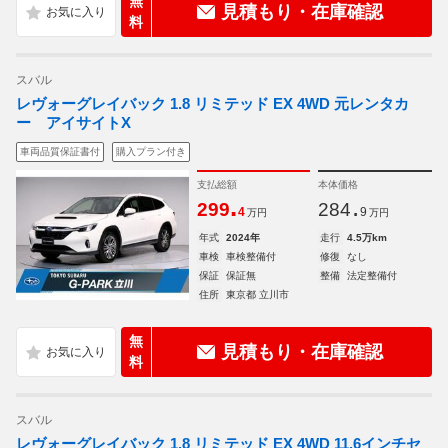
無
見積もり・在庫確認
料
スバル
レヴォーグレイバック 1.8 リミテッド EX 4WD 元レンタカ
ー アイサイトX
車両品質保証書付
購入プラン付き
支払総額
本体価格
.
.
299
284
4
9
万円
万円
年式
2024年
走行
4.5万km
車検
車検整備付
修復
なし
保証
保証無
整備
法定整備付
住所
東京都 立川市
無
見積もり・在庫確認
料
スバル
レヴォーグレイバック 1.8 リミテッド EX 4WD 11.6インチセ