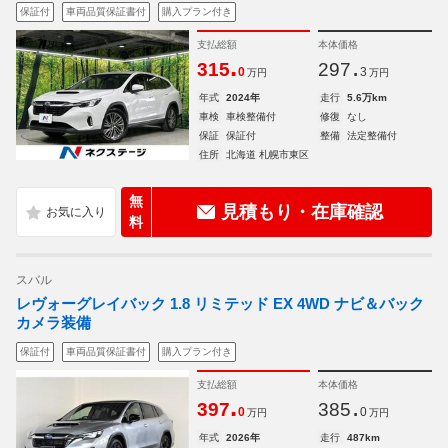
保証付
車両品質保証書付
購入プラン付き
支払総額
本体価格
.
.
315
297
0
3
万円
万円
年式
2024年
走行
5.6万km
車検
車検整備付
修復
なし
保証
保証付
整備
法定整備付
住所
北海道 札幌市東区
無
見積もり・在庫確認
料
スバル
レヴォーグレイバック 1.8 リミテッド EX 4WD ナビ＆バック
カメラ装備
保証付
車両品質保証書付
購入プラン付き
支払総額
本体価格
.
.
397
385
0
0
万円
万円
年式
2026年
走行
487km