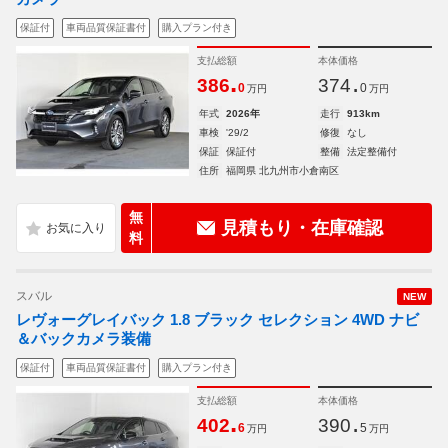
保証付
車両品質保証書付
購入プラン付き
支払総額
本体価格
.
.
386
374
0
0
万円
万円
年式
2026年
走行
913km
車検
'29/2
修復
なし
保証
保証付
整備
法定整備付
住所
福岡県 北九州市小倉南区
無
見積もり・在庫確認
料
スバル
NEW
レヴォーグレイバック 1.8 ブラック セレクション 4WD ナビ
＆バックカメラ装備
保証付
車両品質保証書付
購入プラン付き
支払総額
本体価格
.
.
402
390
6
5
万円
万円