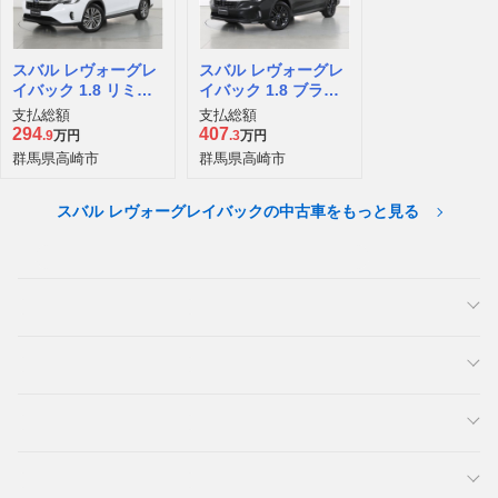
スバル レヴォーグレ
スバル レヴォーグレ
イバック 1.8 リミテ
イバック 1.8 ブラッ
ッド EX 4WD
ク セレクション 4W
支払総額
支払総額
D
294
407
.9
万円
.3
万円
群馬県高崎市
群馬県高崎市
スバル レヴォーグレイバックの中古車をもっと見る