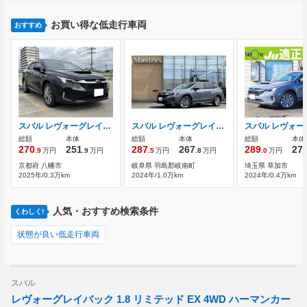
お買い得な低走行車両
おすすめ
スバル レヴォーグレイバック 1.8 リミテッド EX 4WD
スバル レヴォーグレイバック 1.8 リミテッド EX 4WD ・ハーマンカードンサウンド・11.6型ナビ
総額
本体
総額
本体
総額
本体
270
251
287
267
289
27
.9
万円
.9
万円
.5
万円
.8
万円
.0
万円
京都府 八幡市
岐阜県 羽島郡岐南町
埼玉県 草加市
2025年/0.3万km
2024年/1.0万km
2024年/0.4万km
人気・おすすめ検索条件
くわしく!
状態が良い低走行車両
スバル
レヴォーグレイバック 1.8 リミテッド EX 4WD ハーマンカー