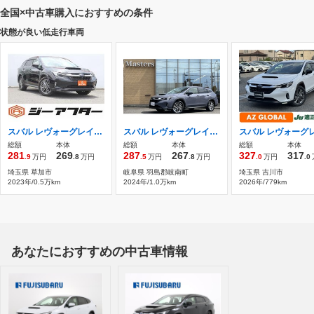
全国×中古車購入におすすめの条件
状態が良い低走行車両
スバル レヴォーグレイバック 1.8 リミテッド EX 4WD ワンオーナー純正11.6型ナビTVLEDヘッド
スバル レヴォーグレイバック 1.8 リミテッド EX 4WD ・ハーマンカードンサウンド・11.6型ナビ
総額
本体
総額
本体
総額
本体
281
269
287
267
327
317
.9
万円
.8
万円
.5
万円
.8
万円
.0
万円
.0
埼玉県 草加市
岐阜県 羽島郡岐南町
埼玉県 吉川市
2023年/0.5万km
2024年/1.0万km
2026年/779km
あなたにおすすめの中古車情報