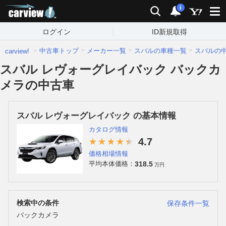
carview!
検索
通知
i
ログイン
ID新規取得
中古車トップ
メーカー一覧
スバルの車種一覧
スバルの
carview!
スバル レヴォーグレイバック バックカ
メラの中古車
スバル レヴォーグレイバック の基本情報
カタログ情報
4.7
価格相場情報
318.5
平均本体価格：
万円
検索中の条件
保存条件一覧
バックカメラ