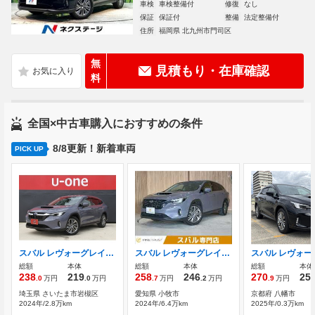
車検
車検整備付
修復
なし
保証
保証付
整備
法定整備付
住所
福岡県 北九州市門司区
無
見積もり・在庫確認
料
全国×中古車購入におすすめの条件
8/8更新！新着車両
PICK UP
スバル レヴォーグレイバック 1.8 リミテッド EX 4WD 純正11.6インチDAナビ・TV/フロント・サイ
スバル レヴォーグレイバック 1.8 リミテッド EX 4WD 6ヶ月走行距離無制限保証付
総額
本体
総額
本体
総額
本体
238
219
258
246
270
25
.0
万円
.0
万円
.7
万円
.2
万円
.9
万円
埼玉県 さいたま市岩槻区
愛知県 小牧市
京都府 八幡市
2024年/2.8万km
2024年/6.4万km
2025年/0.3万km