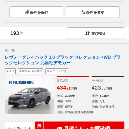
条件を保存
条件を変更
193
件
並び替え
スバル
レヴォーグレイバック 1.8 ブラック セレクション 4WD ブラ
ックセレクション 元当社デモカー
保証付
車両品質保証書付
購入プラン付き
支払総額
本体価格
.
.
434
423
1
5
万円
万円
年式
2025年
走行
504km
車検
'28/2
修復
なし
保証
保証付
整備
法定整備付
住所
群馬県 北群馬郡吉岡町
無
見積もり・在庫確認