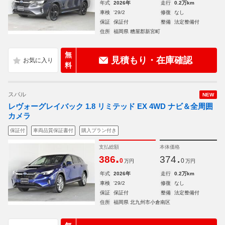
年式
2026年
走行
0.2万km
車検
'29/2
修復
なし
保証
保証付
整備
法定整備付
住所
福岡県 糟屋郡新宮町
無
見積もり・在庫確認
料
スバル
NEW
レヴォーグレイバック 1.8 リミテッド EX 4WD ナビ＆全周囲
カメラ
保証付
車両品質保証書付
購入プラン付き
支払総額
本体価格
.
.
386
374
0
0
万円
万円
年式
2026年
走行
0.2万km
車検
'29/2
修復
なし
保証
保証付
整備
法定整備付
住所
福岡県 北九州市小倉南区