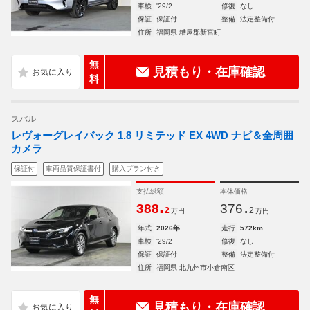
車検
'29/2
修復
なし
保証
保証付
整備
法定整備付
住所
福岡県 糟屋郡新宮町
無
見積もり・在庫確認
料
スバル
レヴォーグレイバック 1.8 リミテッド EX 4WD ナビ＆全周囲
カメラ
保証付
車両品質保証書付
購入プラン付き
支払総額
本体価格
.
.
388
376
2
2
万円
万円
年式
2026年
走行
572km
車検
'29/2
修復
なし
保証
保証付
整備
法定整備付
住所
福岡県 北九州市小倉南区
無
見積もり・在庫確認