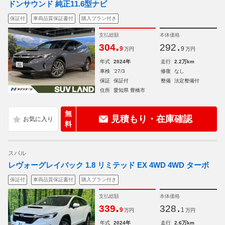
ドンサウンド 純正11.6型ナビ
保証付
車両品質保証書付
購入プラン付き
支払総額
本体価格
.
.
304
292
9
9
万円
万円
年式
2024年
走行
2.2万km
車検
'27/3
修復
なし
保証
保証付
整備
法定整備付
住所
愛知県 豊橋市
無
見積もり・在庫確認
料
スバル
レヴォーグレイバック 1.8 リミテッド EX 4WD 4WD ターボ
保証付
車両品質保証書付
購入プラン付き
支払総額
本体価格
.
.
339
328
9
1
万円
万円
年式
2024年
走行
2.6万km