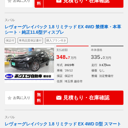
見積もり・在庫確認
料
スバル
レヴォーグレイバック 1.8 リミテッド EX 4WD 禁煙車・本革
シート・純正11.6型ディスプレ
保証付
車両品質保証書付
購入プラン付き
支払総額
本体価格
.
.
348
335
7
0
万円
万円
年式
2023年
走行
3.6万km
車検
'26/12
修復
なし
保証
保証付
整備
法定整備付
住所
埼玉県 越谷市
無
見積もり・在庫確認
料
スバル
レヴォーグレイバック 1.8 リミテッド EX 4WD D型 スマート