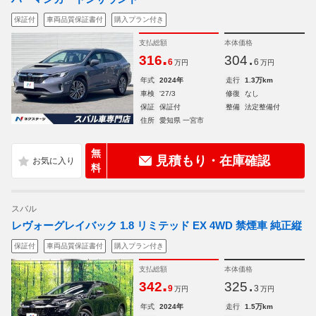
保証付
車両品質保証書付
購入プラン付き
支払総額
本体価格
.
.
316
304
6
6
万円
万円
年式
2024年
走行
1.3万km
車検
'27/3
修復
なし
保証
保証付
整備
法定整備付
住所
愛知県 一宮市
無
見積もり・在庫確認
料
スバル
レヴォーグレイバック 1.8 リミテッド EX 4WD 禁煙車 純正縦
保証付
車両品質保証書付
購入プラン付き
支払総額
本体価格
.
.
342
325
9
3
万円
万円
年式
2024年
走行
1.5万km