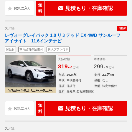
無
見積もり・在庫確認
料
スバル
NEW
レヴォーグレイバック 1.8 リミテッド EX 4WD サンルーフ
アイサイト 11.6インチナビ
保証付
車両品質保証書付
購入プラン付き
支払総額
本体価格
.
.
319
299
2
9
万円
万円
年式
2024年
走行
2.1万km
車検
車検整備付
修復
なし
保証
保証付
整備
法定整備付
住所
愛知県 名古屋市緑区
無
見積もり・在庫確認
料
スバル