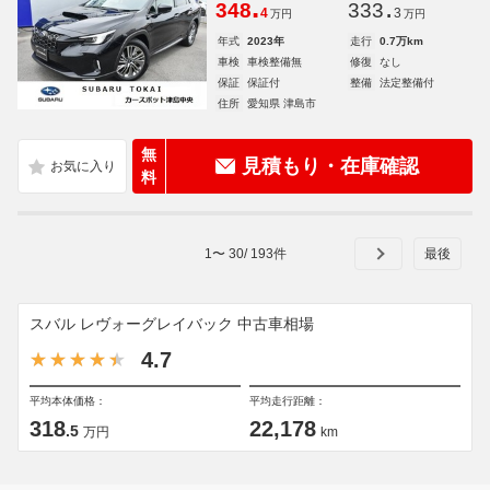
.
.
348
333
4
3
万円
万円
年式
2023年
走行
0.7万km
車検
車検整備無
修復
なし
保証
保証付
整備
法定整備付
住所
愛知県 津島市
無
見積もり・在庫確認
料
1
〜
30
/
193
件
スバル レヴォーグレイバック 中古車相場
4.7
平均本体価格：
平均走行距離：
318
22,178
.5
万円
km