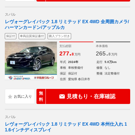
スバル
レヴォーグレイバック 1.8 リミテッド EX 4WD 全周囲カメラ/
ハーマンカードン/アップルカ
保証付
車両品質保証書付
購入プラン付き
支払総額
本体価格
.
.
277
265
8
8
万円
万円
年式
2024年
走行
5.0万km
車検
車検整備付
修復
なし
保証
保証付
整備
法定整備付
住所
愛知県 春日井市
無
見積もり・在庫確認
料
スバル
レヴォーグレイバック 1.8 リミテッド EX 4WD 本州仕入れ 1
1.6インチディスプレイ