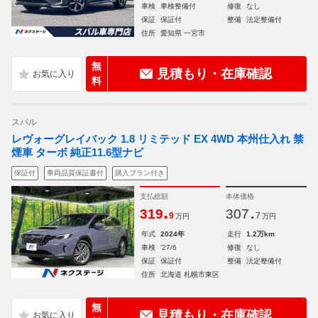
車検
車検整備付
修復
なし
保証
保証付
整備
法定整備付
住所
愛知県 一宮市
無
見積もり・在庫確認
料
スバル
レヴォーグレイバック 1.8 リミテッド EX 4WD 本州仕入れ 禁
煙車 ターボ 純正11.6型ナビ
保証付
車両品質保証書付
購入プラン付き
支払総額
本体価格
.
.
319
307
9
7
万円
万円
年式
2024年
走行
1.2万km
車検
'27/6
修復
なし
保証
保証付
整備
法定整備付
住所
北海道 札幌市東区
無
見積もり・在庫確認