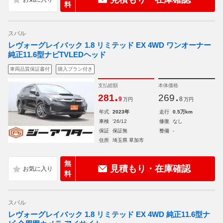
料
スバル
レヴォーグレイバック 1.8 リミテッド EX 4WD ワンオーナー
純正11.6型ナビTVLEDヘッド
車両品質保証書付
購入プラン付き
支払総額
本体価格
.
.
281
269
9
8
万円
万円
年式
2023年
走行
0.5万km
車検
'26/12
修復
なし
保証
保証無
整備
-
住所
埼玉県 草加市
無
見積もり・在庫確認
料
スバル
レヴォーグレイバック 1.8 リミテッド EX 4WD 純正11.6型ナ