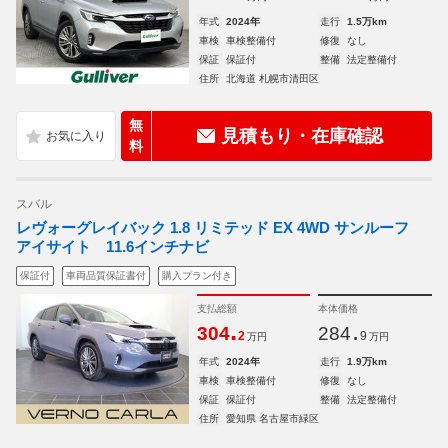
年式
2024年
走行
1.5万km
車検
車検整備付
修復
なし
保証
保証付
整備
法定整備付
住所
北海道 札幌市清田区
無
見積もり・在庫確認
料
スバル
レヴォーグレイバック 1.8 リミテッド EX 4WD サンルーフ
アイサイト 11.6インチナビ
保証付
車両品質保証書付
購入プラン付き
支払総額
本体価格
.
.
304
284
2
9
万円
万円
年式
2024年
走行
1.9万km
車検
車検整備付
修復
なし
保証
保証付
整備
法定整備付
住所
愛知県 名古屋市緑区