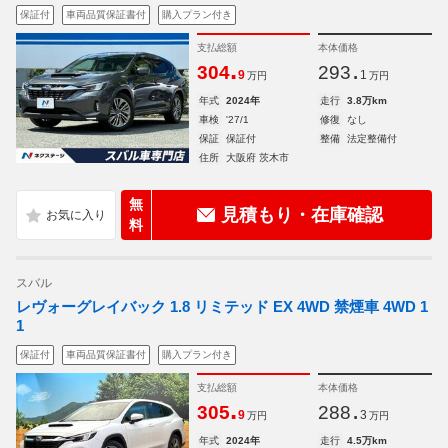
保証付
車両品質保証書付
購入プラン付き
支払総額
本体価格
.
.
304
293
9
1
万円
万円
年式
2024年
走行
3.8万km
車検
'27/1
修復
なし
保証
保証付
整備
法定整備付
住所
大阪府 茨木市
無
見積もり・在庫確認
料
スバル
レヴォーグレイバック 1.8 リミテッド EX 4WD 禁煙車 4WD 1
1
保証付
車両品質保証書付
購入プラン付き
支払総額
本体価格
.
.
305
288
9
3
万円
万円
年式
2024年
走行
4.5万km