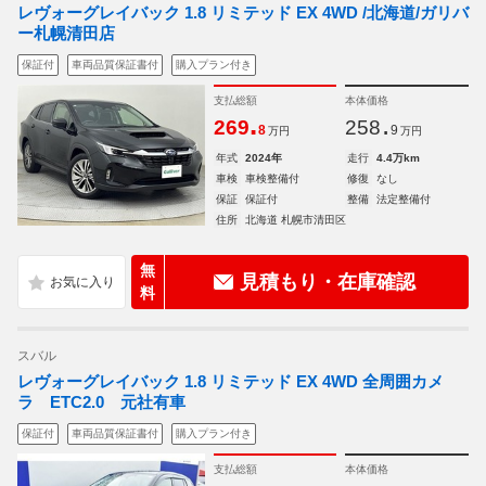
レヴォーグレイバック 1.8 リミテッド EX 4WD /北海道/ガリバ
ー札幌清田店
保証付
車両品質保証書付
購入プラン付き
支払総額
本体価格
.
.
269
258
8
9
万円
万円
年式
2024年
走行
4.4万km
車検
車検整備付
修復
なし
保証
保証付
整備
法定整備付
住所
北海道 札幌市清田区
無
見積もり・在庫確認
料
スバル
レヴォーグレイバック 1.8 リミテッド EX 4WD 全周囲カメ
ラ ETC2.0 元社有車
保証付
車両品質保証書付
購入プラン付き
支払総額
本体価格