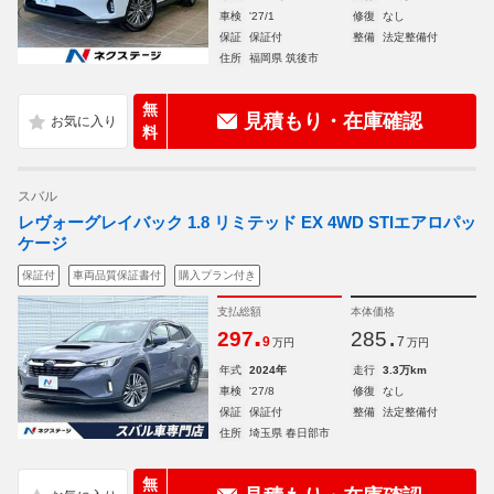
車検
'27/1
修復
なし
保証
保証付
整備
法定整備付
住所
福岡県 筑後市
無
見積もり・在庫確認
料
スバル
レヴォーグレイバック 1.8 リミテッド EX 4WD STIエアロパッ
ケージ
保証付
車両品質保証書付
購入プラン付き
支払総額
本体価格
.
.
297
285
9
7
万円
万円
年式
2024年
走行
3.3万km
車検
'27/8
修復
なし
保証
保証付
整備
法定整備付
住所
埼玉県 春日部市
無