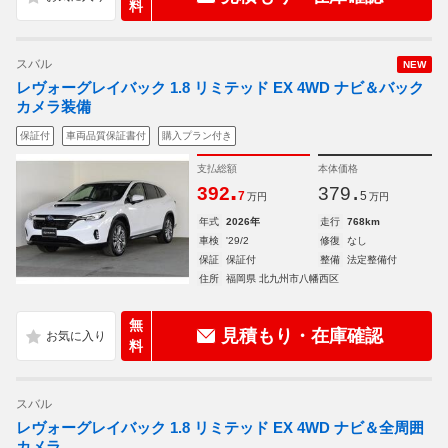
料
スバル
NEW
レヴォーグレイバック 1.8 リミテッド EX 4WD ナビ＆バック
カメラ装備
保証付
車両品質保証書付
購入プラン付き
支払総額
本体価格
.
.
392
379
7
5
万円
万円
年式
2026年
走行
768km
車検
'29/2
修復
なし
保証
保証付
整備
法定整備付
住所
福岡県 北九州市八幡西区
無
見積もり・在庫確認
料
スバル
レヴォーグレイバック 1.8 リミテッド EX 4WD ナビ＆全周囲
カメラ