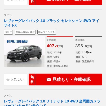
料
スバル
レヴォーグレイバック 1.8 ブラック セレクション 4WD アイ
サイトX
保証付
車両品質保証書付
購入プラン付き
支払総額
本体価格
.
.
407
396
3
0
万円
万円
年式
2025年
走行
1.3万km
車検
'28/6
修復
なし
保証
保証付
整備
法定整備付
住所
群馬県 高崎市
無
見積もり・在庫確認
料
スバル
レヴォーグレイバック 1.8 リミテッド EX 4WD 全周囲カメラ
ハーマンカードンサウンド