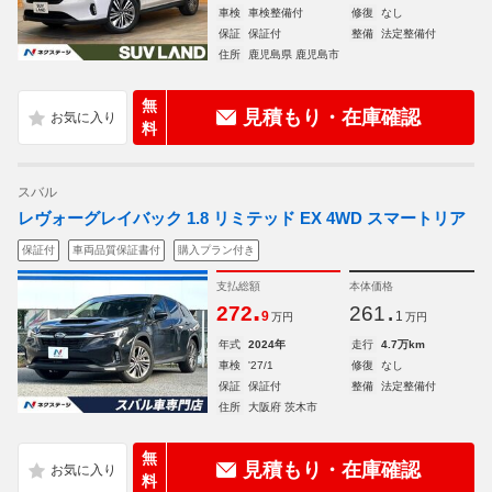
車検
車検整備付
修復
なし
保証
保証付
整備
法定整備付
住所
鹿児島県 鹿児島市
無
見積もり・在庫確認
料
スバル
レヴォーグレイバック 1.8 リミテッド EX 4WD スマートリア
保証付
車両品質保証書付
購入プラン付き
支払総額
本体価格
.
.
272
261
9
1
万円
万円
年式
2024年
走行
4.7万km
車検
'27/1
修復
なし
保証
保証付
整備
法定整備付
住所
大阪府 茨木市
無
見積もり・在庫確認
料