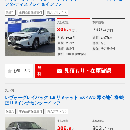
ンタ-ディスプレイ＆インフォ
保証付
車両品質保証書付
購入プラン付き
支払総額
本体価格
.
.
305
290
1
4
万円
万円
年式
2023年
走行
5.4万km
車検
'26/12
修復
なし
保証
保証付
整備
法定整備付
住所
長崎県 佐世保市
無
見積もり・在庫確認
料
スバル
レヴォーグレイバック 1.8 リミテッド EX 4WD 寒冷地仕様/純
正11.6インチセンターインフ
保証付
車両品質保証書付
購入プラン付き
支払総額
本体価格
.
.
309
303
8
2
万円
万円