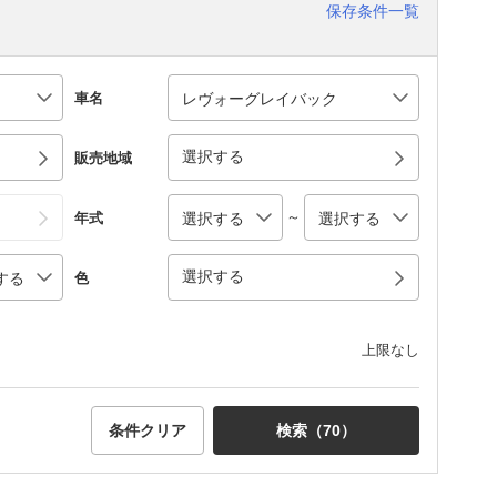
保存条件一覧
車名
選択する
販売地域
～
年式
選択する
色
上限なし
条件クリア
検索（
70
）