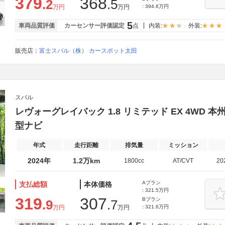
379
368
.2
.5
万円
万円
: 394.6万円
5
車両品質評価
カーセンサー評価認定
点
内装:
外装:
販売店：
富士スバル（株） カースポット太田
スバル
レヴォーグレイバック 1.8 リミテッド EX 4WD 本州
型ナビ
年式
走行距離
排気量
ミッション
2024年
1.2万km
1800cc
AT/CVT
20
Aプラン
支払総額
本体価格
: 321.5万円
319
307
Bプラン
.9
.7
万円
万円
: 321.6万円