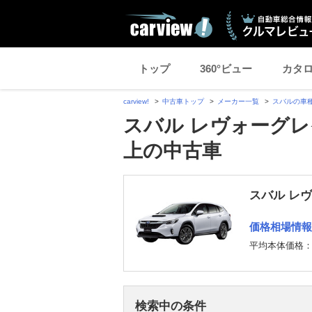
トップ
360°ビュー
カタ
carview!
中古車トップ
メーカー一覧
スバルの車
スバル レヴォーグレ
上の中古車
スバル レ
価格相場情報
平均本体価格
検索中の条件