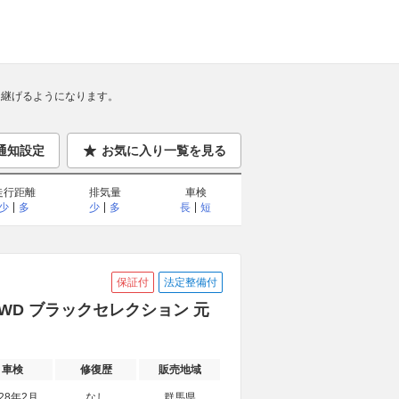
継げるようになります。
通知設定
お気に入り一覧を見る
走行距離
排気量
車検
少
多
少
多
長
短
保証付
法定整備付
4WD ブラックセレクション 元
車検
修復歴
販売地域
028年2月
なし
群馬県