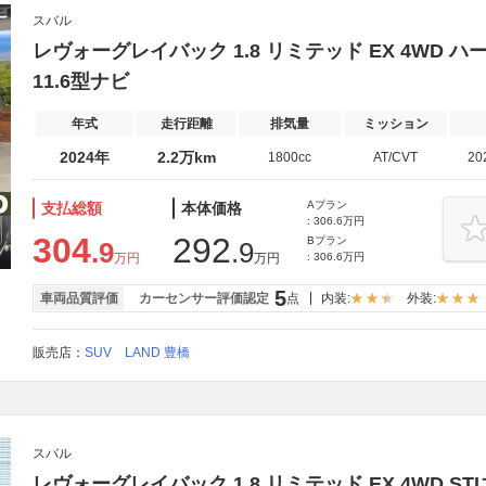
スバル
レヴォーグレイバック 1.8 リミテッド EX 4WD 
11.6型ナビ
年式
走行距離
排気量
ミッション
2024年
2.2万km
1800cc
AT/CVT
20
Aプラン
支払総額
本体価格
: 306.6万円
304
292
Bプラン
.9
.9
万円
万円
: 306.6万円
5
車両品質評価
カーセンサー評価認定
点
内装:
外装:
販売店：
SUV LAND 豊橋
スバル
レヴォーグレイバック 1.8 リミテッド EX 4WD S