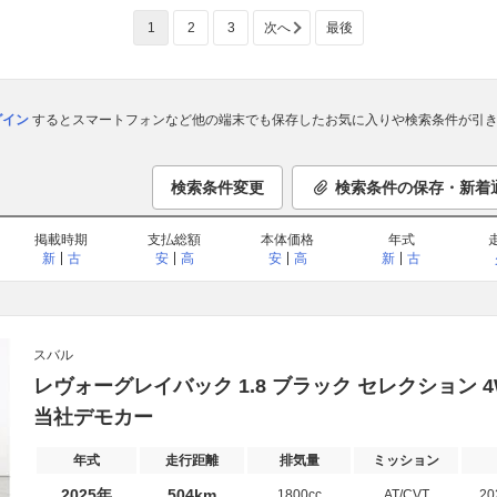
1
2
3
次へ
最後
ログイン
するとスマートフォンなど他の端末でも保存したお気に入りや検索条件が引き
検索条件変更
検索条件の保存・新着
掲載時期
支払総額
本体価格
年式
新
古
安
高
安
高
新
古
スバル
レヴォーグレイバック 1.8 ブラック セレクション 
当社デモカー
年式
走行距離
排気量
ミッション
2025年
504km
1800cc
AT/CVT
2