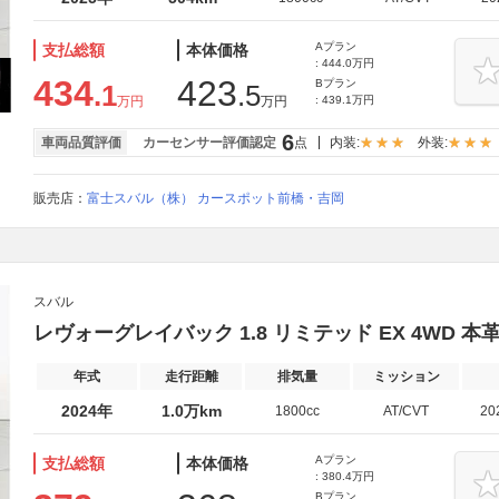
Aプラン
支払総額
本体価格
: 444.0万円
434
423
Bプラン
.1
.5
万円
万円
: 439.1万円
6
車両品質評価
カーセンサー評価認定
点
内装:
外装:
販売店：
富士スバル（株） カースポット前橋・吉岡
スバル
レヴォーグレイバック 1.8 リミテッド EX 4WD 
年式
走行距離
排気量
ミッション
2024年
1.0万km
1800cc
AT/CVT
20
Aプラン
支払総額
本体価格
: 380.4万円
Bプラン