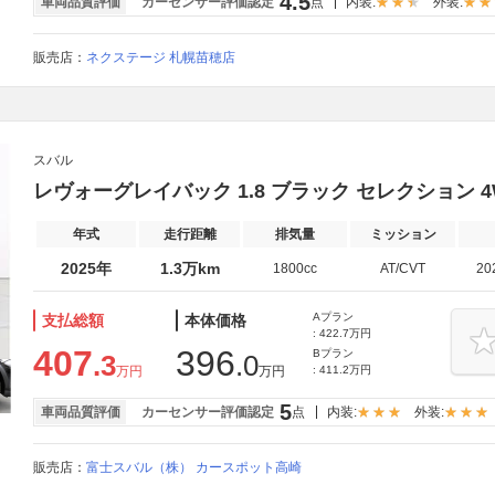
4.5
車両品質評価
カーセンサー評価認定
点
内装:
外装:
販売店：
ネクステージ 札幌苗穂店
スバル
レヴォーグレイバック 1.8 ブラック セレクション 4
年式
走行距離
排気量
ミッション
2025年
1.3万km
1800cc
AT/CVT
20
Aプラン
支払総額
本体価格
: 422.7万円
407
396
Bプラン
.3
.0
万円
万円
: 411.2万円
5
車両品質評価
カーセンサー評価認定
点
内装:
外装:
販売店：
富士スバル（株） カースポット高崎