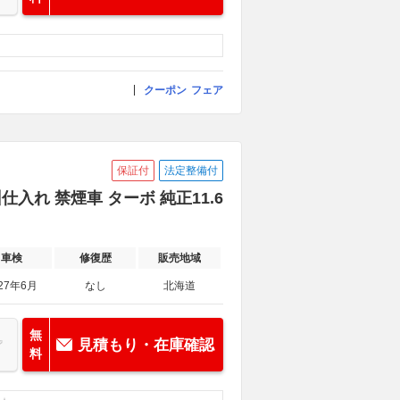
クーポン
フェア
保証付
法定整備付
仕入れ 禁煙車 ターボ 純正11.6
車検
修復歴
販売地域
27年6月
なし
北海道
無
見積もり・在庫確認
料