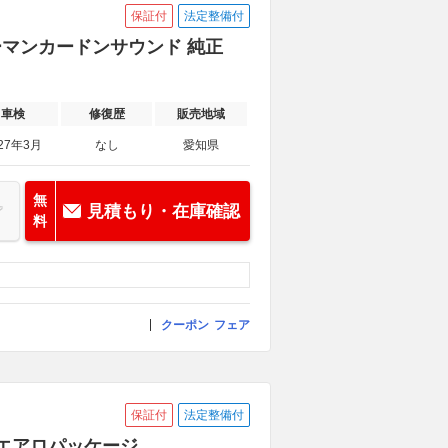
保証付
法定整備付
ハーマンカードンサウンド 純正
車検
修復歴
販売地域
27年3月
なし
愛知県
無
見積もり・在庫確認
料
クーポン
フェア
保証付
法定整備付
TIエアロパッケージ