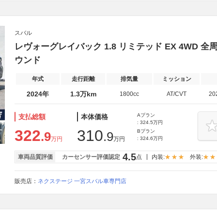
スバル
レヴォーグレイバック 1.8 リミテッド EX 4WD
ウンド
年式
走行距離
排気量
ミッション
2024年
1.3万km
1800cc
AT/CVT
20
Aプラン
支払総額
本体価格
: 324.5万円
322
310
Bプラン
.9
.9
万円
万円
: 324.6万円
4.5
車両品質評価
カーセンサー評価認定
点
内装:
外装:
販売店：
ネクステージ 一宮スバル車専門店