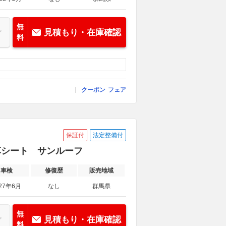
無
見積もり・在庫確認
料
クーポン
フェア
保証付
法定整備付
本革シート サンルーフ
車検
修復歴
販売地域
27年6月
なし
群馬県
無
見積もり・在庫確認
料