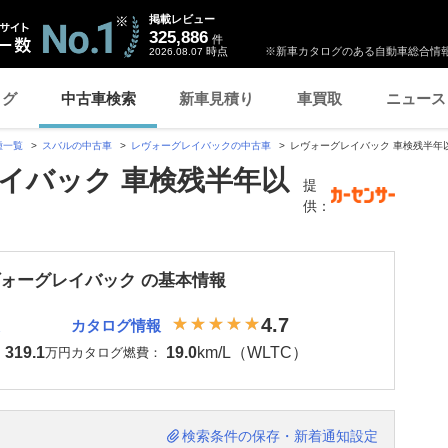
掲載レビュー
325,886
件
時点
※新車カタログのある自動車総合情報
2026.08.07
ログ
中古車検索
新車見積り
車買取
ニュース
種一覧
スバルの中古車
レヴォーグレイバックの中古車
レヴォーグレイバック 車検残半年
イバック 車検残半年以
提
供：
ヴォーグレイバック の基本情報
4.7
カタログ情報
319.1
19.0
km/L（WLTC）
：
万円
カタログ燃費：
検索条件の保存・新着通知設定