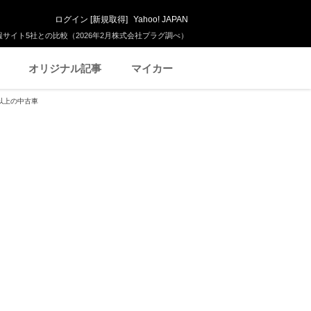
ログイン
[
新規取得
]
Yahoo! JAPAN
サイト5社との比較（2026年2月株式会社プラグ調べ）
オリジナル記事
マイカー
以上の中古車