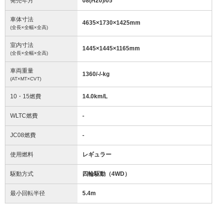
発売年月
08(H20)/05
車体寸法
4635
×
1730
×
1425
mm
(全長×全幅×全高)
室内寸法
1445
×
1445
×
1165
mm
(全長×全幅×全高)
車両重量
1360/-/-
kg
(AT×MT×CVT)
10・15燃費
14.0km/L
WLTC燃費
-
JC08燃費
-
使用燃料
レギュラー
駆動方式
四輪駆動（4WD）
最小回転半径
5.4
m