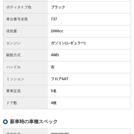
ボディタイプ色
ブラック
車台番号末尾
737
排気量
2000cc
エンジン
ガソリン(レギュラー)
駆動方式
4WD
ハンドル
右
ミッション
フロア4AT
乗車定員
5名
ドア数
4枚
新車時の車種スペック