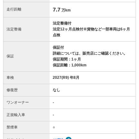
7.7
走行距離
万km
法定整備付
法定整備
法定12ヶ月点検付※貨物など一部車両は6ヶ月
点検
保証付
詳細については、販売店にご確認ください。
保証
保証期間：1ヶ月
保証距離：1,000km
車検
2027(R9) 年8月
修復歴
なし
ワンオーナー
-
正規輸入車
-
禁煙車
○