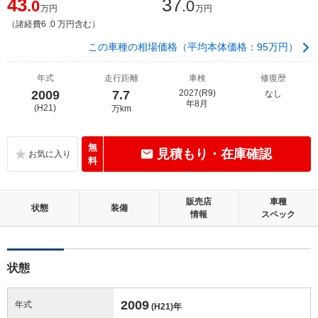
43
37
.0
.0
万円
万円
（諸経費6 .0 万円含む）
この車種の相場価格（平均本体価格：95万円）
年式
走行距離
車検
修復歴
2009
7.7
2027(R9)
なし
年8月
(H21)
万km
無
見積もり・在庫確認
料
販売店
車種
状態
装備
情報
スペック
状態
2009
年式
(H21)
年