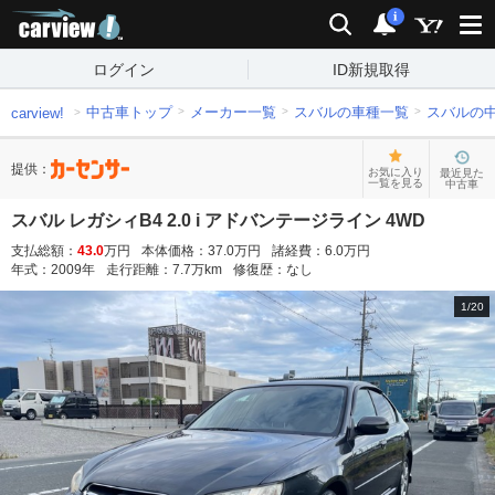
carview!
検索
通知
i
ログイン
ID新規取得
中古車トップ
メーカー一覧
スバルの車種一覧
スバルの
carview!
提供：
お気に入り
最近見た
一覧を見る
中古車
スバル レガシィB4 2.0 i アドバンテージライン 4WD
支払総額：
43.0
万円
本体価格：
37.0
万円
諸経費：
6.0
万円
年式：
2009
年
走行距離：
7.7
万km
修復歴：
なし
1
/
20