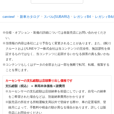
新車カタログ
スバル(SUBARU)
レガシィB4
レガシィB4
carview!
※仕様・オプション・装備の詳細については各販売店にお問い合わせくださ
い。
※当情報の内容は各社により予告なく変更されることがあります。また、(株)リ
クルートおよびLINEヤフー株式会社は当コンテンツの完全性、無誤謬性を保
証するものではなく、当コンテンツに起因するいかなる損害の責も負いかね
ます。
※コンテンツもしくはデータの全部または一部を無断で転写、転載、複製する
ことを禁じます。
カーセンサーの支払総額は店頭乗り出し価格です
支払総額（税込） ＝ 車両本体価格＋諸費用
※カーセンサーの支払総額は店頭納車を前提にしています。自宅への納車
をご希望された場合などは、別途納車費用がかかります
※販売店の所在する所轄運輸支局以外で登録する際や、車の定置場所、登
録月によって、手数料や税金の額が異なる場合があります。詳しくは販
売店にお問合せください