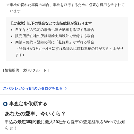
※車検の切れた車両の場合、車検を取得するために必要な費用も含まれて
います
【ご注意】以下の場合などで支払総額が変わります
自宅などの指定の場所へ陸送納車を希望する場合
販売店所在地の所轄運輸支局以外で登録する場合
商談～契約～登録の間に「登録月」がずれる場合
（登録月が3月から4月にずれる場合は自動車税の額が大きく上がり
ます）
[ 情報提供：(株)リクルート ]
スバル レガシィB4のカタログを見る
車査定を依頼する
あなたの愛車、今いくら？
申込み
最短3時間後
に
最大20社
から愛車の査定結果をWebでお知
らせ！