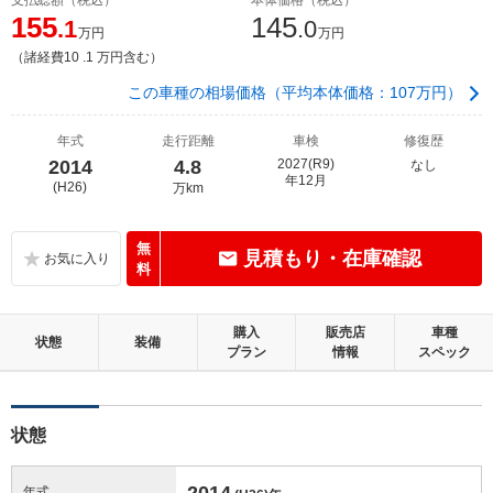
155
145
.1
.0
万円
万円
（諸経費10 .1 万円含む）
この車種の相場価格（平均本体価格：107万円）
年式
走行距離
車検
修復歴
2014
4.8
2027(R9)
なし
年12月
(H26)
万km
無
見積もり・在庫確認
料
購入
販売店
車種
状態
装備
プラン
情報
スペック
状態
2014
年式