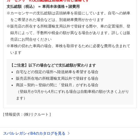
支払総額（税込） ＝ 車両本体価格＋諸費用
※カーセンサーの支払総額は店頭納車を前提にしています。自宅への納車
をご希望された場合などは、別途納車費用がかかります
※販売店の所在する所轄運輸支局以外で登録する際や、車の定置場所、登
録月によって、手数料や税金の額が異なる場合があります。詳しくは販
売店にお問合せください
※車検の切れた車両の場合、車検を取得するために必要な費用も含まれて
います
【ご注意】以下の場合などで支払総額が変わります
自宅などの指定の場所へ陸送納車を希望する場合
販売店所在地の所轄運輸支局以外で登録する場合
商談～契約～登録の間に「登録月」がずれる場合
（登録月が3月から4月にずれる場合は自動車税の額が大きく上がり
ます）
[ 情報提供：(株)リクルート ]
スバル レガシィB4のカタログを見る