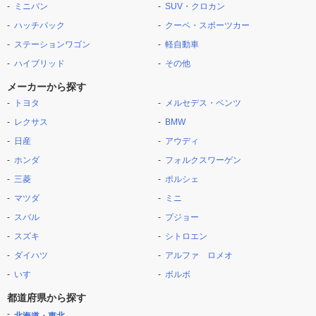
ミニバン
SUV・クロカン
ハッチバック
クーペ・スポーツカー
ステーションワゴン
軽自動車
ハイブリッド
その他
メーカーから探す
トヨタ
メルセデス・ベンツ
レクサス
BMW
日産
アウディ
ホンダ
フォルクスワーゲン
三菱
ポルシェ
マツダ
ミニ
スバル
プジョー
スズキ
シトロエン
ダイハツ
アルファ ロメオ
いすゞ
ボルボ
都道府県から探す