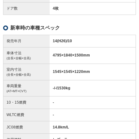
ドア数
4枚
新車時の車種スペック
発売年月
14(H26)/10
車体寸法
4795
×
1840
×
1500
mm
(全長×全幅×全高)
室内寸法
1545
×
1545
×
1220
mm
(全長×全幅×全高)
車両重量
-/-/1530
kg
(AT×MT×CVT)
10・15燃費
-
WLTC燃費
-
JC08燃費
14.8km/L