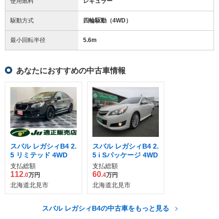
使用燃料
レギュラー
駆動方式
四輪駆動（4WD）
最小回転半径
5.6
m
あなたにおすすめの中古車情報
スバル レガシィB4 2.
スバル レガシィB4 2.
5 リミテッド 4WD
5 i Sパッケージ 4WD
支払総額
支払総額
112
60
.0
万円
.4
万円
北海道北見市
北海道北見市
スバル レガシィB4の中古車をもっと見る