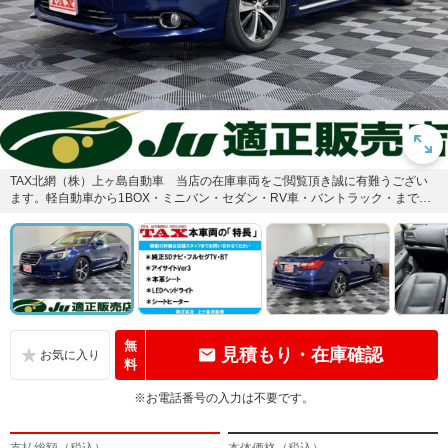
TAX北網（株）上ヶ島自動車 当店の在庫車両をご閲覧頂き誠に有難うござい
ます。軽自動車から1BOX・ミニバン・セダン・RV車・バントラック・まで各
種在庫がございます♪お探...
無
見積もり・在庫確認
料
※お電話番号の入力は不要です。
支払総額（税込）
本体価格（税込）