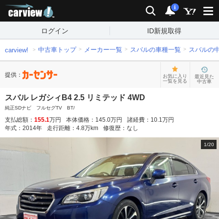
carview!
検索
通知
i
ログイン
ID新規取得
中古車トップ
メーカー一覧
スバルの車種一覧
スバルの
carview!
提供：
お気に入り
最近見た
一覧を見る
中古車
スバル レガシィB4 2.5 リミテッド 4WD
純正SDナビ フルセグTV BT/
支払総額：
155.1
万円
本体価格：
145.0
万円
諸経費：
10.1
万円
年式：
2014
年
走行距離：
4.8
万km
修復歴：
なし
1
/
20