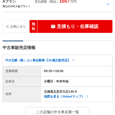
155
Aプラン
支払総額（税込）
.7
万円
安心のJAF入会プラン！
無
見積もり・在庫確認
料
中古車販売店情報
TAX北網（株）上ヶ島自動車【JU適正販売店】
営業時間
09:30〜18:00
定休日
火曜日・年末年始
北海道北見市大正140-9
住所
地図を見る（Yahoo!マップ）
この店舗の中古車在庫一覧