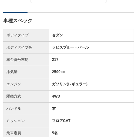
車種スペック
ボディタイプ
セダン
ボディタイプ色
ラピスブルー・パール
車台番号末尾
217
排気量
2500cc
エンジン
ガソリン(レギュラー)
駆動方式
4WD
ハンドル
右
ミッション
フロアCVT
乗車定員
5名