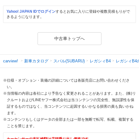
Yahoo! JAPAN IDでログイン
するとお気に入りに登録や複数見積もりがで
きるようになります。
中古車トップへ
新車カタログ
スバル(SUBARU)
レガシィB4
レガシィB4
carview!
※仕様・オプション・装備の詳細については各販売店にお問い合わせくださ
い。
※当情報の内容は各社により予告なく変更されることがあります。また、(株)リ
クルートおよびLINEヤフー株式会社は当コンテンツの完全性、無誤謬性を保
証するものではなく、当コンテンツに起因するいかなる損害の責も負いかね
ます。
※コンテンツもしくはデータの全部または一部を無断で転写、転載、複製する
ことを禁じます。
カーセンサーの支払総額は店頭乗り出し価格です