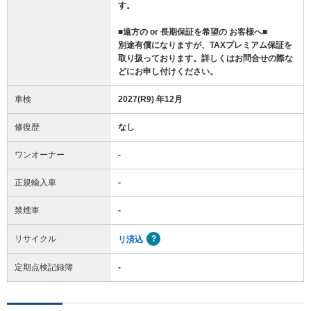
す。
■遠方の or 長期保証を希望の お客様へ■
別途有償になりますが、TAXプレミアム保証を
取り扱っております。詳しくはお問合せの際な
どにお申し付けください。
車検
2027(R9) 年12月
修復歴
なし
ワンオーナー
-
正規輸入車
-
禁煙車
-
リサイクル
リ済込
定期点検記録簿
-