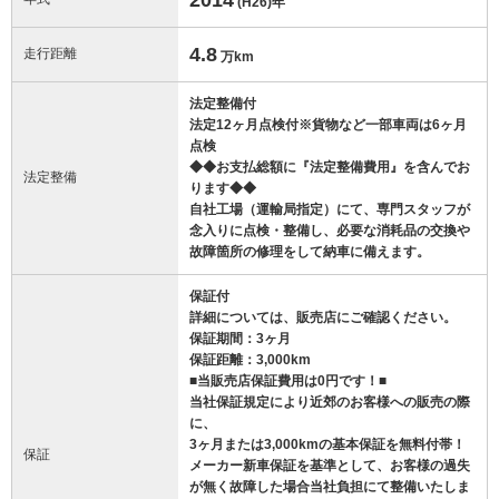
(H26)
年
4.8
走行距離
万km
法定整備付
法定12ヶ月点検付※貨物など一部車両は6ヶ月
点検
◆◆お支払総額に『法定整備費用』を含んでお
法定整備
ります◆◆
自社工場（運輸局指定）にて、専門スタッフが
念入りに点検・整備し、必要な消耗品の交換や
故障箇所の修理をして納車に備えます。
保証付
詳細については、販売店にご確認ください。
保証期間：3ヶ月
保証距離：3,000km
■当販売店保証費用は0円です！■
当社保証規定により近郊のお客様への販売の際
に、
3ヶ月または3,000kmの基本保証を無料付帯！
保証
メーカー新車保証を基準として、お客様の過失
が無く故障した場合当社負担にて整備いたしま