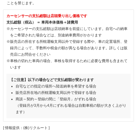
ことを禁じます。
カーセンサーの支払総額は店頭乗り出し価格です
支払総額（税込） ＝ 車両本体価格＋諸費用
※カーセンサーの支払総額は店頭納車を前提にしています。自宅への納車
をご希望された場合などは、別途納車費用がかかります
※販売店の所在する所轄運輸支局以外で登録する際や、車の定置場所、登
録月によって、手数料や税金の額が異なる場合があります。詳しくは販
売店にお問合せください
※車検の切れた車両の場合、車検を取得するために必要な費用も含まれて
います
【ご注意】以下の場合などで支払総額が変わります
自宅などの指定の場所へ陸送納車を希望する場合
販売店所在地の所轄運輸支局以外で登録する場合
商談～契約～登録の間に「登録月」がずれる場合
（登録月が3月から4月にずれる場合は自動車税の額が大きく上がり
ます）
[ 情報提供：(株)リクルート ]