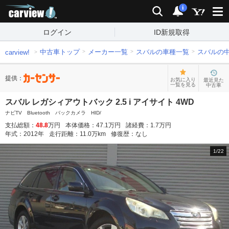
carview!
検索
通知
i
ログイン
ID新規取得
中古車トップ
メーカー一覧
スバルの車種一覧
スバルの
carview!
提供：
お気に入り
最近見た
一覧を見る
中古車
スバル レガシィアウトバック 2.5 i アイサイト 4WD
ナビTV Bluetooth バックカメラ HID/
支払総額：
48.8
万円
本体価格：
47.1
万円
諸経費：
1.7
万円
年式：
2012
年
走行距離：
11.0
万km
修復歴：
なし
1
/
22