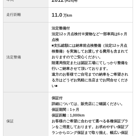
(H24)
年
11.0
走行距離
万km
法定整備付
法定12ヶ月点検付※貨物など一部車両は6ヶ月
点検
■支払総額には納車前点検整備（法定12ヶ月点
検整備）を実施してお渡しする費用も含まれて
法定整備
おりますのでご安心ください。
陸運局指定または認証工場にてしっかり整備を
行いご納車させて頂いております。
遠方のお客様でご自宅までの納車をご希望され
る方はどうぞお気軽に当店までお問合せくださ
い■
保証付
詳細については、販売店にご確認ください。
保証期間：1ヶ月
保証距離：1,000km
保証
お客様のご希望に合わせて選べる各種保証プラ
ンをご用意しております。お求めやすい保証プ
ランからロング保証まで取り揃え、幅広い保証