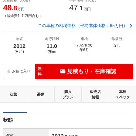
48
47
.8
.1
万円
万円
（諸経費1 .7 万円含む）
この車種の相場価格（平均本体価格：65万円）
年式
走行距離
車検
修復歴
2012
11.0
2027(R9)
なし
年6月
(H24)
万km
無
見積もり・在庫確認
料
購入
販売店
車種
状態
装備
プラン
情報
スペック
状態
2012
年式