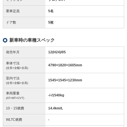
乗車定員
5名
ドア数
5枚
新車時の車種スペック
発売年月
12(H24)/05
車体寸法
4790
×
1820
×
1605
mm
(全長×全幅×全高)
室内寸法
1545
×
1545
×
1230
mm
(全長×全幅×全高)
車両重量
-/-/1540
kg
(AT×MT×CVT)
10・15燃費
14.4km/L
WLTC燃費
-