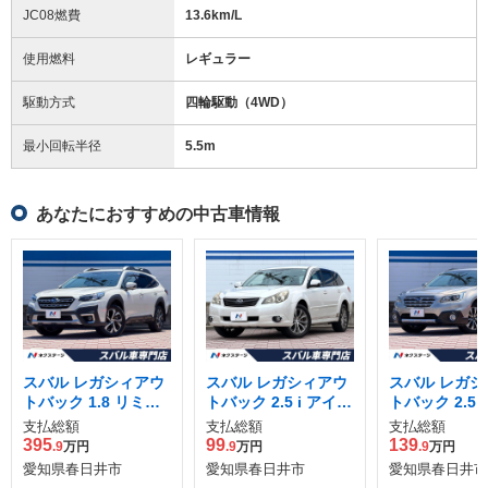
JC08燃費
13.6km/L
使用燃料
レギュラー
駆動方式
四輪駆動（4WD）
最小回転半径
5.5
m
あなたにおすすめの中古車情報
スバル レガシィアウ
スバル レガシィアウ
スバル レガシ
トバック 1.8 リミテ
トバック 2.5 i アイサ
トバック 2.5
ッド EX 4WD
イト Sパッケージ リ
ッド 4WD
支払総額
支払総額
支払総額
ミテッド 4WD
395
99
139
.9
万円
.9
万円
.9
万円
愛知県春日井市
愛知県春日井市
愛知県春日井市