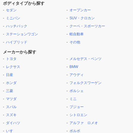
ボディタイプから探す
セダン
オープンカー
ミニバン
SUV・クロカン
ハッチバック
クーペ・スポーツカー
ステーションワゴン
軽自動車
ハイブリッド
その他
メーカーから探す
トヨタ
メルセデス・ベンツ
レクサス
BMW
日産
アウディ
ホンダ
フォルクスワーゲン
三菱
ポルシェ
マツダ
ミニ
スバル
プジョー
スズキ
シトロエン
ダイハツ
アルファ ロメオ
いすゞ
ボルボ