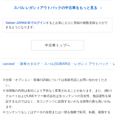
スバル レガシィアウトバックの中古車をもっと見る
Yahoo! JAPAN IDでログイン
するとお気に入りに登録や複数見積もりがで
きるようになります。
中古車トップへ
新車カタログ
スバル(SUBARU)
レガシィ アウトバック
carview!
※仕様・オプション・装備の詳細については各販売店にお問い合わせくださ
い。
※当情報の内容は各社により予告なく変更されることがあります。また、(株)リ
クルートおよびLINEヤフー株式会社は当コンテンツの完全性、無誤謬性を保
証するものではなく、当コンテンツに起因するいかなる損害の責も負いかね
ます。
※コンテンツもしくはデータの全部または一部を無断で転写、転載、複製する