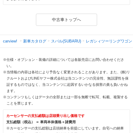
中古車トップへ
新車カタログ
スバル(SUBARU)
レガシィツーリングワゴン
carview!
※仕様・オプション・装備の詳細については各販売店にお問い合わせくださ
い。
※当情報の内容は各社により予告なく変更されることがあります。また、(株)リ
クルートおよびLINEヤフー株式会社は当コンテンツの完全性、無誤謬性を保
証するものではなく、当コンテンツに起因するいかなる損害の責も負いかね
ます。
※コンテンツもしくはデータの全部または一部を無断で転写、転載、複製する
ことを禁じます。
カーセンサーの支払総額は店頭乗り出し価格です
支払総額（税込） ＝ 車両本体価格＋諸費用
※カーセンサーの支払総額は店頭納車を前提にしています。自宅への納車