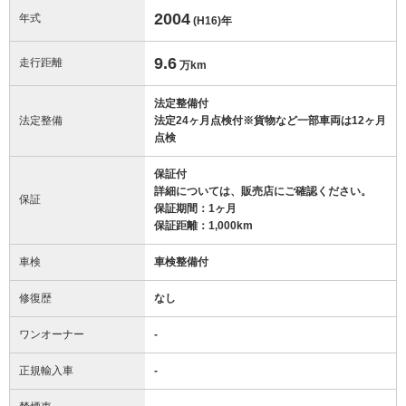
2004
年式
(H16)
年
9.6
走行距離
万km
法定整備付
法定整備
法定24ヶ月点検付※貨物など一部車両は12ヶ月
点検
保証付
詳細については、販売店にご確認ください。
保証
保証期間：1ヶ月
保証距離：1,000km
車検
車検整備付
修復歴
なし
ワンオーナー
-
正規輸入車
-