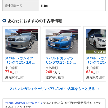
最小回転半径
5.4
m
あなたにおすすめの中古車情報
スバル レガシィツー
スバル レガシィツー
スバル レガシ
リングワゴン 2.0 GT
リングワゴン 2.5 GT
リングワゴン 2.
スペックB 4WD
tS 4WD
イサイト スポ
支払総額
支払総額
支払総額
レクション 4
77
248
62
.0
万円
.0
万円
.0
万円
滋賀県守山市
滋賀県守山市
滋賀県野洲市
スバル レガシィツーリングワゴンの中古車をもっと見る
Yahoo! JAPAN IDでログイン
するとお気に入りに登録や複数見積もりがで
きるようになります。