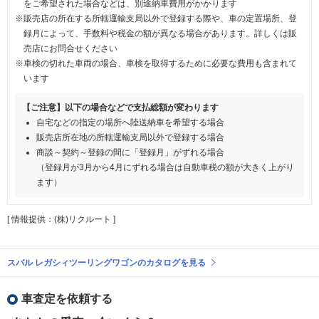
をご希望された場合などは、別途納車費用がかかります
※販売店の所在する所轄運輸支局以外で登録する際や、車の定置場所、登
録月によって、手数料や税金の額が異なる場合があります。詳しくは販
売店にお問合せください
※車検の切れた車両の場合、車検を取得するために必要な費用も含まれて
います
【ご注意】以下の場合などで支払総額が変わります
自宅などの指定の場所へ陸送納車を希望する場合
販売店所在地の所轄運輸支局以外で登録する場合
商談～契約～登録の間に「登録月」がずれる場合
（登録月が3月から4月にずれる場合は自動車税の額が大きく上がり
ます）
[ 情報提供：(株)リクルート ]
スバル レガシィツーリングワゴンのカタログを見る
車査定を依頼する