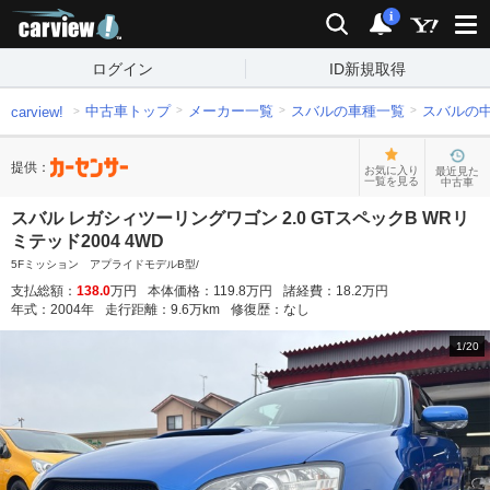
carview!
検索
通知
i
ログイン
ID新規取得
中古車トップ
メーカー一覧
スバルの車種一覧
スバルの
carview!
提供：
お気に入り
最近見た
一覧を見る
中古車
スバル レガシィツーリングワゴン 2.0 GTスペックB WRリ
ミテッド2004 4WD
5Fミッション アプライドモデルB型/
支払総額：
138.0
万円
本体価格：
119.8
万円
諸経費：
18.2
万円
年式：
2004
年
走行距離：
9.6
万km
修復歴：
なし
1
/
20