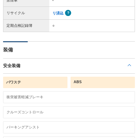
禁煙車
-
リサイクル
リ済込
定期点検記録簿
○
装備
安全装備
ABS
パワステ
衝突被害軽減ブレーキ
クルーズコントロール
パーキングアシスト