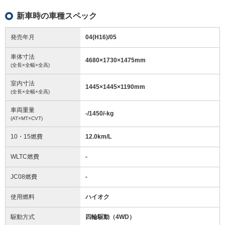
新車時の車種スペック
発売年月
04(H16)/05
車体寸法
4680
×
1730
×
1475
mm
(全長×全幅×全高)
室内寸法
1445
×
1445
×
1190
mm
(全長×全幅×全高)
車両重量
-/1450/-
kg
(AT×MT×CVT)
10・15燃費
12.0km/L
WLTC燃費
-
JC08燃費
-
使用燃料
ハイオク
駆動方式
四輪駆動（4WD）