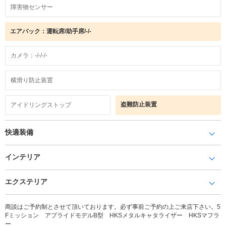
障害物センサー
エアバック：運転席/助手席/-/-
カメラ：-/-/-/-
横滑り防止装置
盗難防止装置
アイドリングストップ
快適装備
インテリア
エクステリア
商談はご予約制とさせて頂いております。必ず事前ご予約の上ご来店下さい。5
Fミッション アプライドモデルB型 HKSメタルキャタライザー HKSマフラ
ー