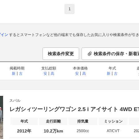
1
ログイン
するとスマートフォンなど他の端末でも保存したお気に入りや検索条件が引き
検索条件変更
検索条件の保存・新着
掲載時期
支払総額
本体価格
年式
新
古
安
高
安
高
新
古
スバル
レガシィツーリングワゴン 2.5 i アイサイト 4WD
年式
走行距離
排気量
ミッション
2012年
10.2万km
2500cc
AT/CVT
20