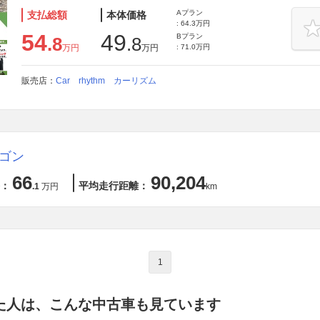
Aプラン
支払総額
本体価格
: 64.3万円
54
49
Bプラン
.8
.8
万円
万円
: 71.0万円
販売店：
Car rhythm カーリズム
ゴン
66
90,204
：
平均走行距離：
.1
万円
km
1
た人は、こんな中古車も見ています