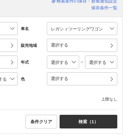
検索条件の保存・新着通知設定
保存条件一覧
車名
選択する
販売地域
～
年式
選択する
色
上限なし
条件クリア
検索（
1
）