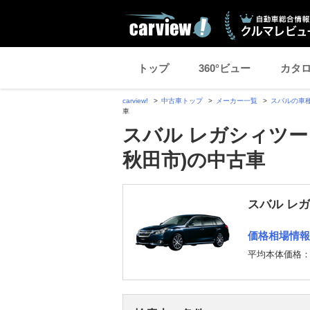
トップ
360°ビュー
カタ
carview!
中古車トップ
メーカー一覧
スバルの車
車
スバル レガシィツー
秋田市)の中古車
スバル レ
価格相場情報
平均本体価格