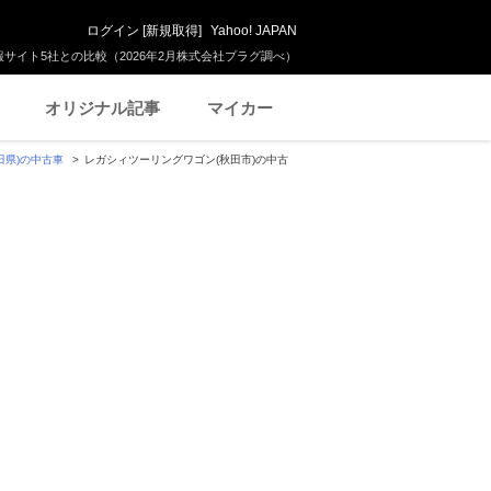
ログイン
[
新規取得
]
Yahoo! JAPAN
サイト5社との比較（2026年2月株式会社プラグ調べ）
オリジナル記事
マイカー
田県)の中古車
レガシィツーリングワゴン(秋田市)の中古