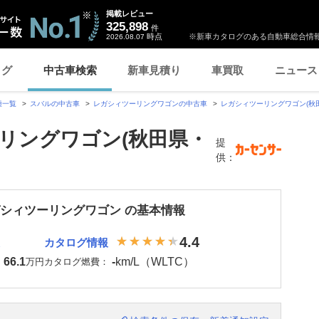
掲載レビュー
325,898
件
時点
※新車カタログのある自動車総合情報
2026.08.07
ログ
中古車検索
新車見積り
車買取
ニュース
種一覧
スバルの中古車
レガシィツーリングワゴンの中古車
レガシィツーリングワゴン(秋
リングワゴン(秋田県・
提
供：
ガシィツーリングワゴン の基本情報
4.4
カタログ情報
66.1
-
km/L（WLTC）
：
万円
カタログ燃費：