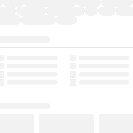
福祉車両
メーカー系販売店取り扱い車
修復歴無し
アルミホイール
ーなど)
CDプレーヤー
カーナビゲーション
ETC
禁煙車
法定整備
ーポンあり
車両品質評価書付
新着車両