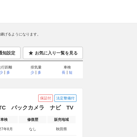
継げるようになります。
通知設定
お気に入り一覧を見る
走行距離
排気量
車検
少
多
少
多
長
短
保証付
法定整備付
 ETC バックカメラ ナビ TV
車検
修復歴
販売地域
27年8月
なし
秋田県