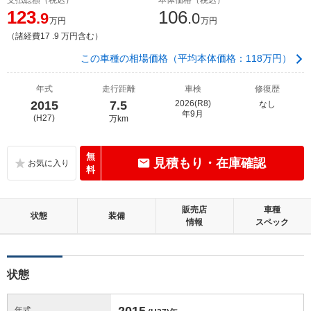
123
106
.9
.0
万円
万円
（諸経費17 .9 万円含む）
この車種の相場価格（平均本体価格：118万円）
年式
走行距離
車検
修復歴
2015
7.5
2026(R8)
なし
年9月
(H27)
万km
無
見積もり・在庫確認
料
販売店
車種
状態
装備
情報
スペック
状態
2015
年式