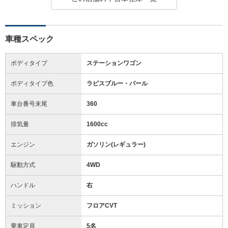
車種スペック
ボディタイプ
ステーションワゴン
ボディタイプ色
ラピスブルー・パール
車台番号末尾
360
排気量
1600cc
エンジン
ガソリン(レギュラー)
駆動方式
4WD
ハンドル
右
ミッション
フロアCVT
乗車定員
5名