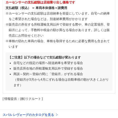
カーセンサーの支払総額は店頭乗り出し価格です
支払総額（税込） ＝ 車両本体価格＋諸費用
※カーセンサーの支払総額は店頭納車を前提にしています。自宅への納車
をご希望された場合などは、別途納車費用がかかります
※販売店の所在する所轄運輸支局以外で登録する際や、車の定置場所、登
録月によって、手数料や税金の額が異なる場合があります。詳しくは販
売店にお問合せください
※車検の切れた車両の場合、車検を取得するために必要な費用も含まれて
います
【ご注意】以下の場合などで支払総額が変わります
自宅などの指定の場所へ陸送納車を希望する場合
販売店所在地の所轄運輸支局以外で登録する場合
商談～契約～登録の間に「登録月」がずれる場合
（登録月が3月から4月にずれる場合は自動車税の額が大きく上がり
ます）
[ 情報提供：(株)リクルート ]
スバル レヴォーグのカタログを見る