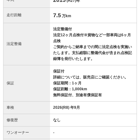
(H27)
年
7.5
走行距離
万km
法定整備付
法定12ヶ月点検付※貨物など一部車両は6ヶ月
点検
法定整備
ご契約からご納車までの間に法定点検を実施い
たします。支払総額に整備代金が含まれ点検記
録簿を発行いたします。
保証付
詳細については、販売店にご確認ください。
保証
保証期間：1ヶ月
保証距離：1,000km
無料保証付、別途有償保証有
車検
2026(R8) 年9月
修復歴
なし
ワンオーナー
-