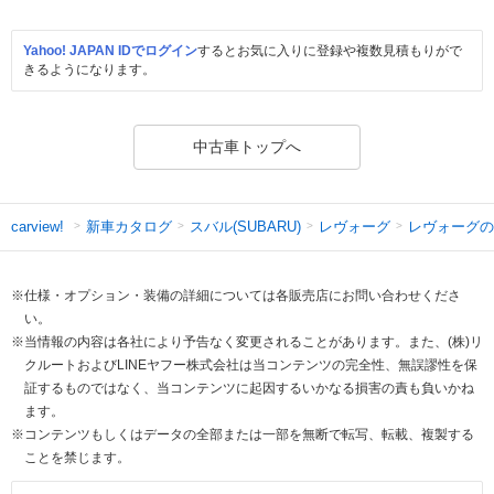
Yahoo! JAPAN IDでログイン
するとお気に入りに登録や複数見積もりがで
きるようになります。
中古車トップへ
新車カタログ
スバル(SUBARU)
レヴォーグ
レヴォーグの
carview!
※仕様・オプション・装備の詳細については各販売店にお問い合わせくださ
い。
※当情報の内容は各社により予告なく変更されることがあります。また、(株)リ
クルートおよびLINEヤフー株式会社は当コンテンツの完全性、無誤謬性を保
証するものではなく、当コンテンツに起因するいかなる損害の責も負いかね
ます。
※コンテンツもしくはデータの全部または一部を無断で転写、転載、複製する
ことを禁じます。