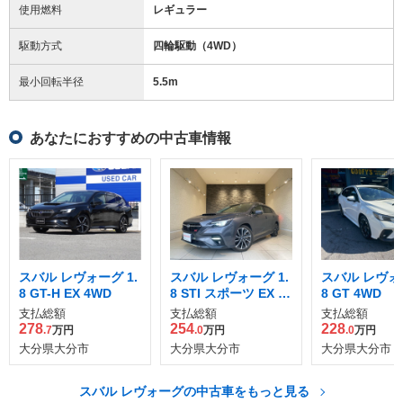
使用燃料
レギュラー
駆動方式
四輪駆動（4WD）
最小回転半径
5.5
m
あなたにおすすめの中古車情報
スバル レヴォーグ 1.
スバル レヴォーグ 1.
スバル レヴォー
8 GT-H EX 4WD
8 STI スポーツ EX 4
8 GT 4WD
WD
支払総額
支払総額
支払総額
278
254
228
.7
万円
.0
万円
.0
万円
大分県大分市
大分県大分市
大分県大分市
スバル レヴォーグの中古車をもっと見る