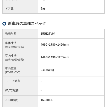
ドア数
5枚
新車時の車種スペック
発売年月
15(H27)/04
車体寸法
4690
×
1780
×
1490
mm
(全長×全幅×全高)
室内寸法
1490
×
1490
×
1205
mm
(全長×全幅×全高)
車両重量
-/-/1550
kg
(AT×MT×CVT)
10・15燃費
-
WLTC燃費
-
JC08燃費
16.0km/L