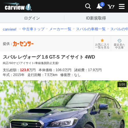
carview!
検索
通知
i
ログイン
ID新規取得
中古車トップ
メーカー一覧
スバルの車種一覧
スバルの
carview!
提供：
お気に入り
最近見た
一覧を見る
中古車
スバル レヴォーグ 1.6 GT-S アイサイト 4WD
純正/SDナビ/アイサイト/車線逸脱防止支援/
支払総額：
123.9
万円
本体価格：
106.0
万円
諸経費：
17.9
万円
年式：
2015
年
走行距離：
7.5
万km
修復歴：
なし
1
/
20