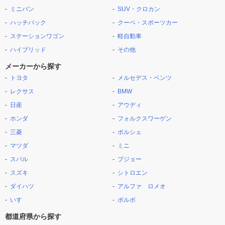
ミニバン
SUV・クロカン
ハッチバック
クーペ・スポーツカー
ステーションワゴン
軽自動車
ハイブリッド
その他
メーカーから探す
トヨタ
メルセデス・ベンツ
レクサス
BMW
日産
アウディ
ホンダ
フォルクスワーゲン
三菱
ポルシェ
マツダ
ミニ
スバル
プジョー
スズキ
シトロエン
ダイハツ
アルファ ロメオ
いすゞ
ボルボ
都道府県から探す