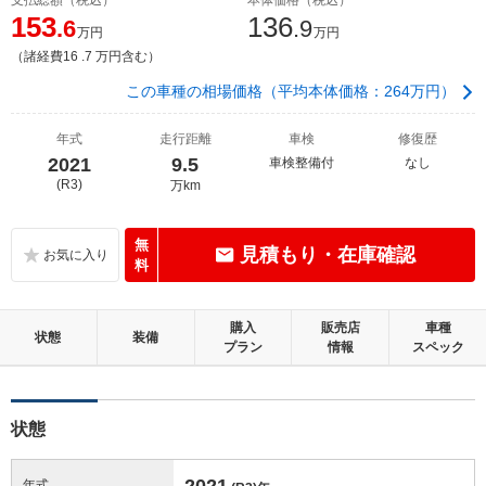
153
136
.6
.9
万円
万円
（諸経費16 .7 万円含む）
この車種の相場価格（平均本体価格：264万円）
年式
走行距離
車検
修復歴
2021
9.5
車検整備付
なし
(R3)
万km
無
見積もり・在庫確認
料
購入
販売店
車種
状態
装備
プラン
情報
スペック
状態
2021
年式