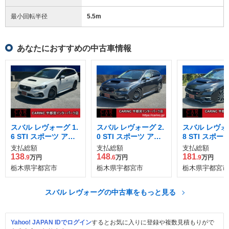
最小回転半径
5.5
m
あなたにおすすめの中古車情報
スバル レヴォーグ 1.
スバル レヴォーグ 2.
スバル レヴォー
6 STI スポーツ アイ
0 STI スポーツ アイ
8 STI スポーツ
サイト 4WD
サイト 4WD
WD
支払総額
支払総額
支払総額
138
148
181
.9
万円
.6
万円
.9
万円
栃木県宇都宮市
栃木県宇都宮市
栃木県宇都宮市
スバル レヴォーグの中古車をもっと見る
Yahoo! JAPAN IDでログイン
するとお気に入りに登録や複数見積もりがで