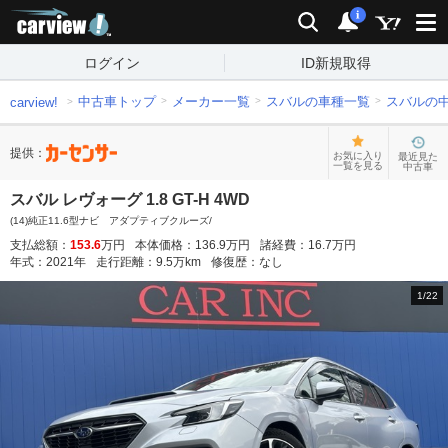
carview!
検索
通知
i
ログイン
ID新規取得
中古車トップ
メーカー一覧
スバルの車種一覧
スバルの
carview!
提供：
お気に入り
最近見た
一覧を見る
中古車
スバル レヴォーグ 1.8 GT-H 4WD
(14)純正11.6型ナビ アダプティブクルーズ/
支払総額：
153.6
万円
本体価格：
136.9
万円
諸経費：
16.7
万円
年式：
2021
年
走行距離：
9.5
万km
修復歴：
なし
1
/
22