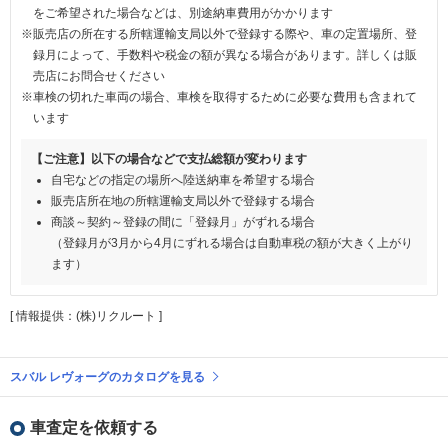
をご希望された場合などは、別途納車費用がかかります
※販売店の所在する所轄運輸支局以外で登録する際や、車の定置場所、登
録月によって、手数料や税金の額が異なる場合があります。詳しくは販
売店にお問合せください
※車検の切れた車両の場合、車検を取得するために必要な費用も含まれて
います
【ご注意】以下の場合などで支払総額が変わります
自宅などの指定の場所へ陸送納車を希望する場合
販売店所在地の所轄運輸支局以外で登録する場合
商談～契約～登録の間に「登録月」がずれる場合
（登録月が3月から4月にずれる場合は自動車税の額が大きく上がり
ます）
[ 情報提供：(株)リクルート ]
スバル レヴォーグのカタログを見る
車査定を依頼する