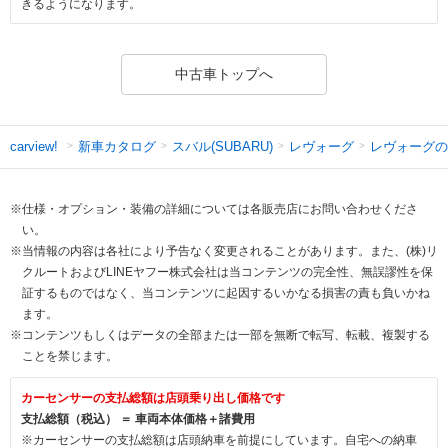
きるようになります。
中古車トップへ
新車カタログ
スバル(SUBARU)
レヴォーグ
レヴォーグの
carview!
※仕様・オプション・装備の詳細については各販売店にお問い合わせくださ
い。
※当情報の内容は各社により予告なく変更されることがあります。また、(株)リ
クルートおよびLINEヤフー株式会社は当コンテンツの完全性、無誤謬性を保
証するものではなく、当コンテンツに起因するいかなる損害の責も負いかね
ます。
※コンテンツもしくはデータの全部または一部を無断で転写、転載、複製する
ことを禁じます。
カーセンサーの支払総額は店頭乗り出し価格です
支払総額（税込） ＝ 車両本体価格＋諸費用
※カーセンサーの支払総額は店頭納車を前提にしています。自宅への納車