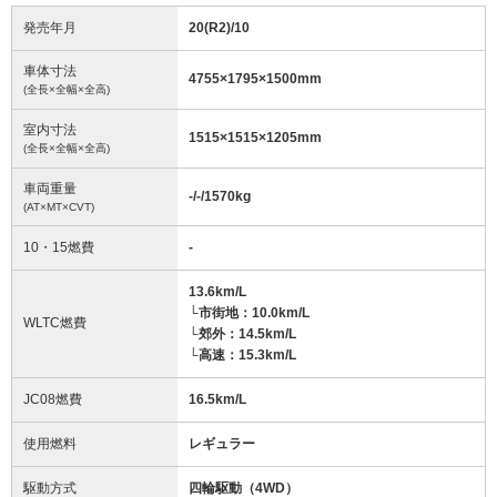
発売年月
20(R2)/10
車体寸法
4755
×
1795
×
1500
mm
(全長×全幅×全高)
室内寸法
1515
×
1515
×
1205
mm
(全長×全幅×全高)
車両重量
-/-/1570
kg
(AT×MT×CVT)
10・15燃費
-
13.6km/L
└市街地：10.0km/L
WLTC燃費
└郊外：14.5km/L
└高速：15.3km/L
JC08燃費
16.5km/L
使用燃料
レギュラー
駆動方式
四輪駆動（4WD）