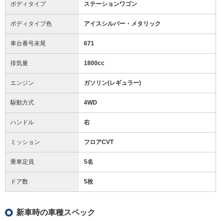
ボディタイプ
ステーションワゴン
ボディタイプ色
アイスシルバー・メタリック
車台番号末尾
671
排気量
1800cc
エンジン
ガソリン(レギュラー)
駆動方式
4WD
ハンドル
右
ミッション
フロアCVT
乗車定員
5名
ドア数
5枚
新車時の車種スペック