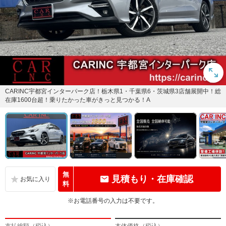
CARINC宇都宮インターパーク店！栃木県1・千葉県6・茨城県3店舗展開中！総
在庫1600台超！乗りたかった車がきっと見つかる！A
無
見積もり・在庫確認
料
※お電話番号の入力は不要です。
支払総額（税込）
本体価格（税込）