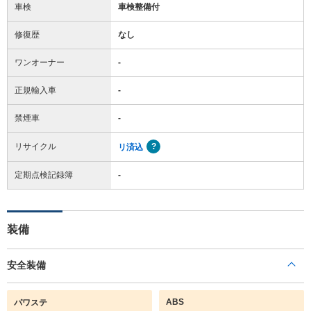
車検
車検整備付
修復歴
なし
ワンオーナー
-
正規輸入車
-
禁煙車
-
リサイクル
リ済込
定期点検記録簿
-
装備
安全装備
ABS
パワステ