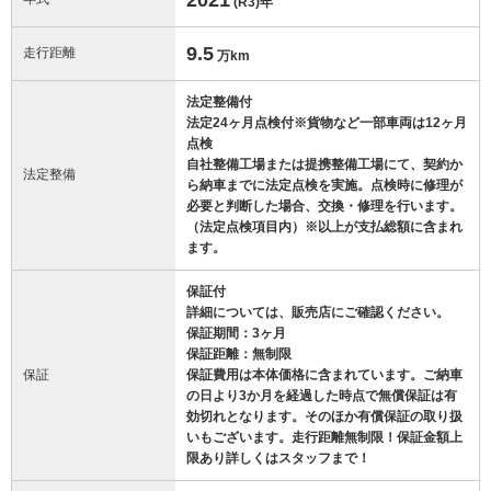
(R3)
年
9.5
走行距離
万km
法定整備付
法定24ヶ月点検付※貨物など一部車両は12ヶ月
点検
自社整備工場または提携整備工場にて、契約か
法定整備
ら納車までに法定点検を実施。点検時に修理が
必要と判断した場合、交換・修理を行います。
（法定点検項目内）※以上が支払総額に含まれ
ます。
保証付
詳細については、販売店にご確認ください。
保証期間：3ヶ月
保証距離：無制限
保証
保証費用は本体価格に含まれています。ご納車
の日より3か月を経過した時点で無償保証は有
効切れとなります。そのほか有償保証の取り扱
いもございます。走行距離無制限！保証金額上
限あり詳しくはスタッフまで！