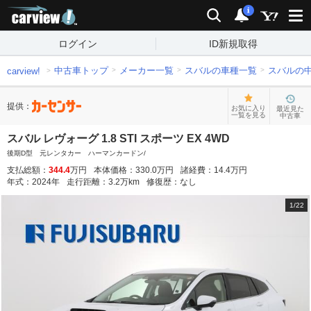
carview!
検索
通知
i
ログイン
ID新規取得
中古車トップ
メーカー一覧
スバルの車種一覧
スバルの
carview!
提供：
お気に入り
最近見た
一覧を見る
中古車
スバル レヴォーグ 1.8 STI スポーツ EX 4WD
後期D型 元レンタカー ハーマンカードン/
支払総額：
344.4
万円
本体価格：
330.0
万円
諸経費：
14.4
万円
年式：
2024
年
走行距離：
3.2
万km
修復歴：
なし
1
/
22