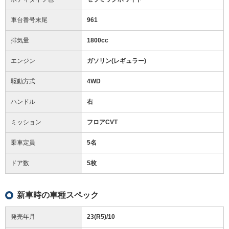
車台番号末尾
961
排気量
1800cc
エンジン
ガソリン(レギュラー)
駆動方式
4WD
ハンドル
右
ミッション
フロアCVT
乗車定員
5名
ドア数
5枚
新車時の車種スペック
発売年月
23(R5)/10