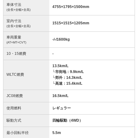
車体寸法
4755
×
1795
×
1500
mm
(全長×全幅×全高)
室内寸法
1515
×
1515
×
1205
mm
(全長×全幅×全高)
車両重量
-/-/1600
kg
(AT×MT×CVT)
10・15燃費
-
13.5km/L
└市街地：9.9km/L
WLTC燃費
└郊外：14.3km/L
└高速：15.4km/L
JC08燃費
16.5km/L
使用燃料
レギュラー
駆動方式
四輪駆動（4WD）
最小回転半径
5.5
m