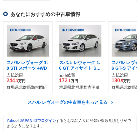
あなたにおすすめの中古車情報
スバル レヴォーグ 1.
スバル レヴォーグ 1.
スバル レヴォー
8 STI スポーツ 4WD
6 GT アイサイト Sス
6 GT-S アイ
タイル 4WD
WD
支払総額
支払総額
支払総額
244
172
180
.3
万円
.1
万円
.5
万円
群馬県北群馬郡吉岡町
群馬県北群馬郡吉岡町
群馬県北群馬郡
スバル レヴォーグの中古車をもっと見る
Yahoo! JAPAN IDでログイン
するとお気に入りに登録や複数見積もりがで
きるようになります。