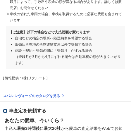
録月によって、手数料や税金の額が異なる場合があります。詳しくは販
売店にお問合せください
※車検の切れた車両の場合、車検を取得するために必要な費用も含まれて
います
【ご注意】以下の場合などで支払総額が変わります
自宅などの指定の場所へ陸送納車を希望する場合
販売店所在地の所轄運輸支局以外で登録する場合
商談～契約～登録の間に「登録月」がずれる場合
（登録月が3月から4月にずれる場合は自動車税の額が大きく上がり
ます）
[ 情報提供：(株)リクルート ]
スバル レヴォーグのカタログを見る
車査定を依頼する
あなたの愛車、今いくら？
申込み
最短3時間後
に
最大20社
から愛車の査定結果をWebでお知