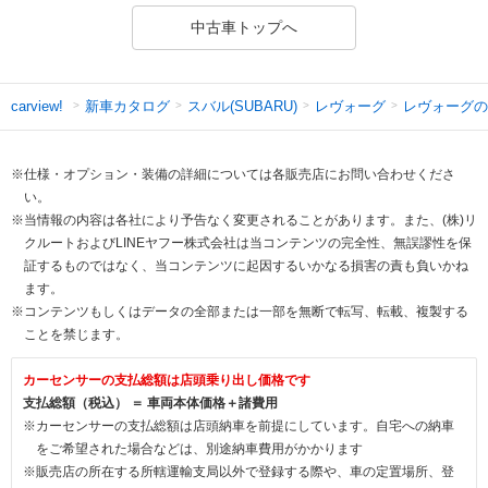
中古車トップへ
新車カタログ
スバル(SUBARU)
レヴォーグ
レヴォーグの
carview!
※仕様・オプション・装備の詳細については各販売店にお問い合わせくださ
い。
※当情報の内容は各社により予告なく変更されることがあります。また、(株)リ
クルートおよびLINEヤフー株式会社は当コンテンツの完全性、無誤謬性を保
証するものではなく、当コンテンツに起因するいかなる損害の責も負いかね
ます。
※コンテンツもしくはデータの全部または一部を無断で転写、転載、複製する
ことを禁じます。
カーセンサーの支払総額は店頭乗り出し価格です
支払総額（税込） ＝ 車両本体価格＋諸費用
※カーセンサーの支払総額は店頭納車を前提にしています。自宅への納車
をご希望された場合などは、別途納車費用がかかります
※販売店の所在する所轄運輸支局以外で登録する際や、車の定置場所、登