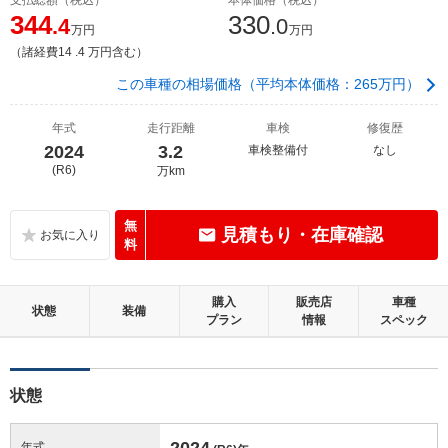
344
330
.4
.0
万円
万円
（諸経費14 .4 万円含む）
この車種の相場価格（平均本体価格：265万円）
年式
走行距離
車検
修復歴
2024
3.2
車検整備付
なし
(R6)
万km
無
見積もり・在庫確認
料
購入
販売店
車種
状態
装備
プラン
情報
スペック
状態
2024
年式