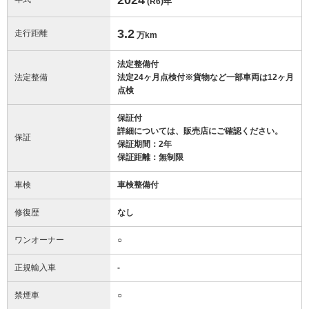
(R6)
年
3.2
走行距離
万km
法定整備付
法定整備
法定24ヶ月点検付※貨物など一部車両は12ヶ月
点検
保証付
詳細については、販売店にご確認ください。
保証
保証期間：2年
保証距離：無制限
車検
車検整備付
修復歴
なし
ワンオーナー
○
正規輸入車
-
禁煙車
○