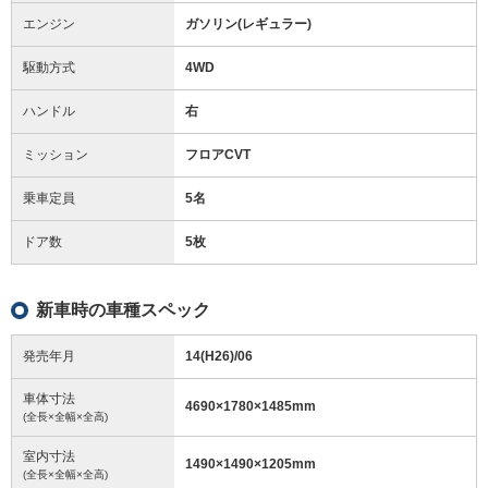
エンジン
ガソリン(レギュラー)
駆動方式
4WD
ハンドル
右
ミッション
フロアCVT
乗車定員
5名
ドア数
5枚
新車時の車種スペック
発売年月
14(H26)/06
車体寸法
4690
×
1780
×
1485
mm
(全長×全幅×全高)
室内寸法
1490
×
1490
×
1205
mm
(全長×全幅×全高)