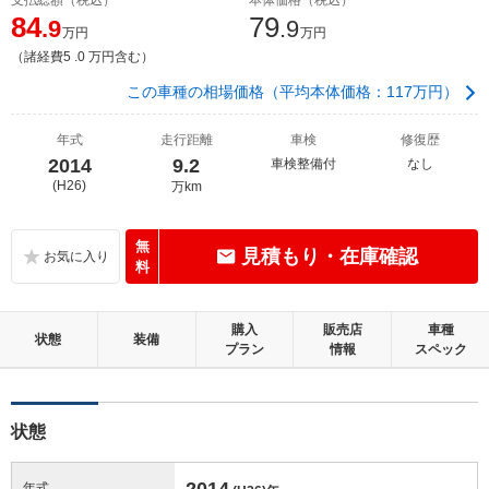
84
79
.9
.9
万円
万円
（諸経費5 .0 万円含む）
この車種の相場価格（平均本体価格：117万円）
年式
走行距離
車検
修復歴
2014
9.2
車検整備付
なし
(H26)
万km
無
見積もり・在庫確認
料
購入
販売店
車種
状態
装備
プラン
情報
スペック
状態
2014
年式