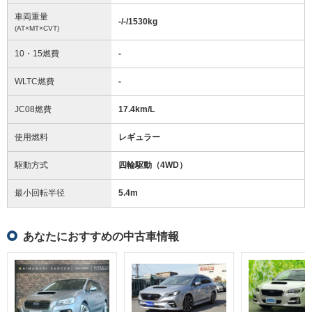
車両重量
-/-/1530
kg
(AT×MT×CVT)
10・15燃費
-
WLTC燃費
-
JC08燃費
17.4km/L
使用燃料
レギュラー
駆動方式
四輪駆動（4WD）
最小回転半径
5.4
m
あなたにおすすめの中古車情報