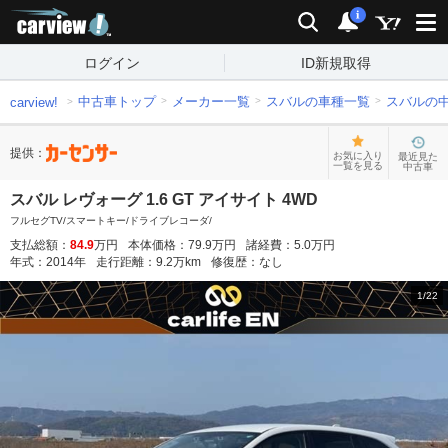
carview!
検索
通知
i
ログイン
ID新規取得
中古車トップ
メーカー一覧
スバルの車種一覧
スバルの
carview!
提供：
お気に入り
最近見た
一覧を見る
中古車
スバル レヴォーグ 1.6 GT アイサイト 4WD
フルセグTV/スマートキー/ドライブレコーダ/
支払総額：
84.9
万円
本体価格：
79.9
万円
諸経費：
5.0
万円
年式：
2014
年
走行距離：
9.2
万km
修復歴：
なし
1
/
22