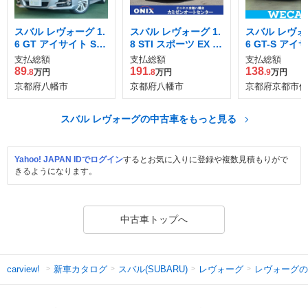
スバル レヴォーグ 1.
スバル レヴォーグ 1.
スバル レヴォー
6 GT アイサイト Sス
8 STI スポーツ EX 4
6 GT-S アイ
タイル 4WD
WD
WD
支払総額
支払総額
支払総額
89
191
138
.8
万円
.8
万円
.9
万円
京都府八幡市
京都府八幡市
京都府京都市伏
スバル レヴォーグの中古車をもっと見る
Yahoo! JAPAN IDでログイン
するとお気に入りに登録や複数見積もりがで
きるようになります。
中古車トップへ
新車カタログ
スバル(SUBARU)
レヴォーグ
レヴォーグの
carview!