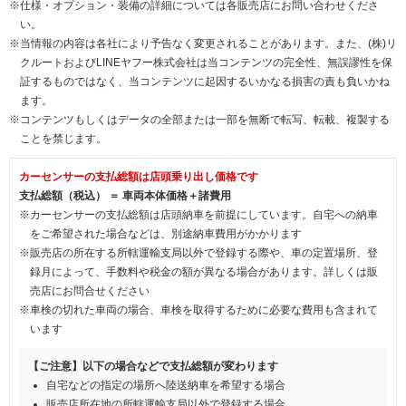
※仕様・オプション・装備の詳細については各販売店にお問い合わせくださ
い。
※当情報の内容は各社により予告なく変更されることがあります。また、(株)リ
クルートおよびLINEヤフー株式会社は当コンテンツの完全性、無誤謬性を保
証するものではなく、当コンテンツに起因するいかなる損害の責も負いかね
ます。
※コンテンツもしくはデータの全部または一部を無断で転写、転載、複製する
ことを禁じます。
カーセンサーの支払総額は店頭乗り出し価格です
支払総額（税込） ＝ 車両本体価格＋諸費用
※カーセンサーの支払総額は店頭納車を前提にしています。自宅への納車
をご希望された場合などは、別途納車費用がかかります
※販売店の所在する所轄運輸支局以外で登録する際や、車の定置場所、登
録月によって、手数料や税金の額が異なる場合があります。詳しくは販
売店にお問合せください
※車検の切れた車両の場合、車検を取得するために必要な費用も含まれて
います
【ご注意】以下の場合などで支払総額が変わります
自宅などの指定の場所へ陸送納車を希望する場合
販売店所在地の所轄運輸支局以外で登録する場合