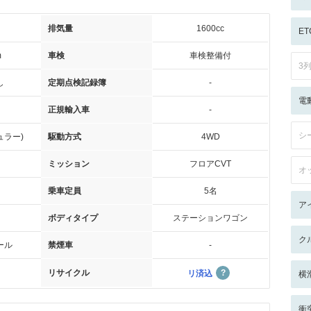
排気量
1600cc
ET
m
車検
車検整備付
3
し
定期点検記録簿
-
電
正規輸入車
-
シ
ュラー)
駆動方式
4WD
ミッション
フロアCVT
オ
乗車定員
5名
ア
ボディタイプ
ステーションワゴン
ク
ール
禁煙車
-
リサイクル
リ済込
横
衝