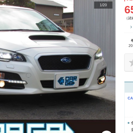
1
/
20
6
（諸
2
C