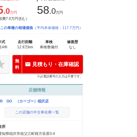
5
58
.0
.0
万円
万円
経費7.0万円含む）
この車種の相場価格
（平均本体価格：117.7万円）
年式
走行距離
車検
修復歴
014年
12.9万km
車検整備付
なし
無
見積もり・在庫確認
料
※お電話番号の入力は不要です。
店舗情報
AR GO （カーゴー）稲沢店
この店舗の中古車在庫一覧
住所
愛知県稲沢市祖父江町桜方笹原3-4