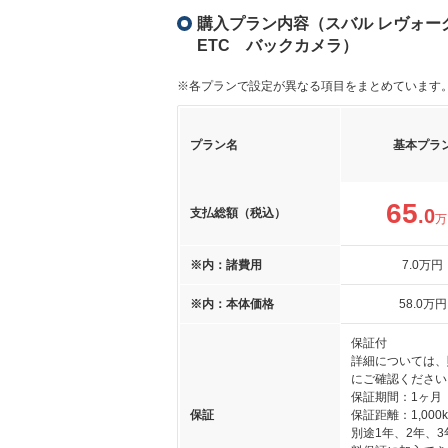
購入プラン内容（スバル レヴォーグ 1.
ETC バックカメラ）
※各プランで設定が異なる項目をまとめています
プラン名
基本プラ
65
.0
支払総額（税込）
万
※内：諸費用
7
.0
万円
※内：本体価格
58
.0
万円
保証付
詳細については、
にご確認ください
保証期間：1ヶ月
保証
保証距離：1,000
別途1年、2年、