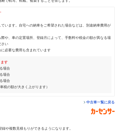
無断で転写、転載、複製することを禁じます。
す
しています。自宅への納車をご希望された場合などは、別途納車費用が
る際や、車の定置場所、登録月によって、手数料や税金の額が異なる場
ださい
めに必要な費用も含まれています
ります
る場合
る場合
る場合
動車税の額が大きく上がります）
中古車一覧に戻る
登録や複数見積もりができるようになります。