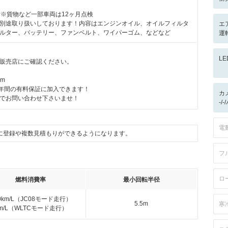
付※貨物など一部車両は12ヶ月点検
別途取り扱いしております！内容はエンジンオイル、オイルフィルタ
エ
ルター、バッテリー、ファンベルト、ワイパーゴム、などなど
運
L
販売店にご確認ください。
km
3年間の有料保証に加入できます！
カ
でお問い合わせ下さいませ！
-/
電
に登録や複数見積もりができるようになります。
フ
ロ
燃料消費率
最小回転半径
.0km/L（JC08モード走行）
5.5m
寒
km/L（WLTCモード走行）