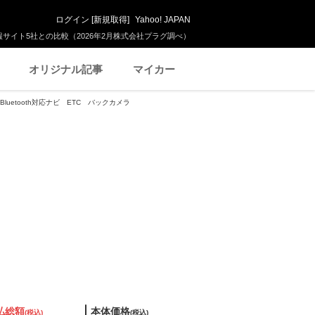
ログイン
[
新規取得
]
Yahoo! JAPAN
サイト5社との比較（2026年2月株式会社プラグ調べ）
オリジナル記事
マイカー
 Bluetooth対応ナビ ETC バックカメラ
払総額
本体価格
(税込)
(税込)