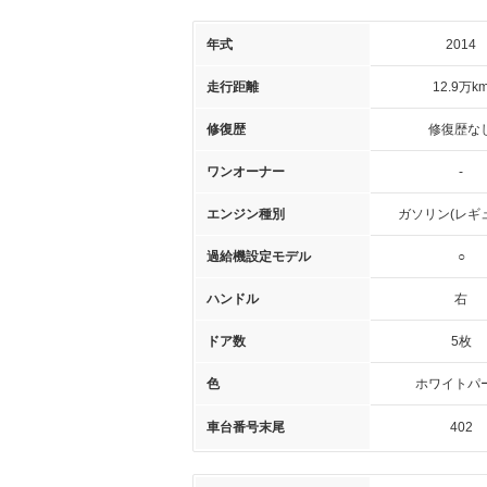
年式
2014
走行距離
12.9万k
修復歴
修復歴な
ワンオーナー
-
エンジン種別
ガソリン(レギ
過給機設定モデル
○
ハンドル
右
ドア数
5枚
色
ホワイトパ
車台番号末尾
402