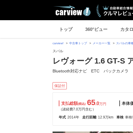
トップ
360°ビュー
カタ
carview!
中古車トップ
メーカー一覧
スバルの車
スバル
レヴォーグ 1.6 GT-S
Bluetooth対応ナビ ETC バックカメラ
保証付
65
支払総額
.0
本体
万円
(税込)
（諸経費7.0万円含む）
年式
2014年
走行距離
12.9万km
車検
車検