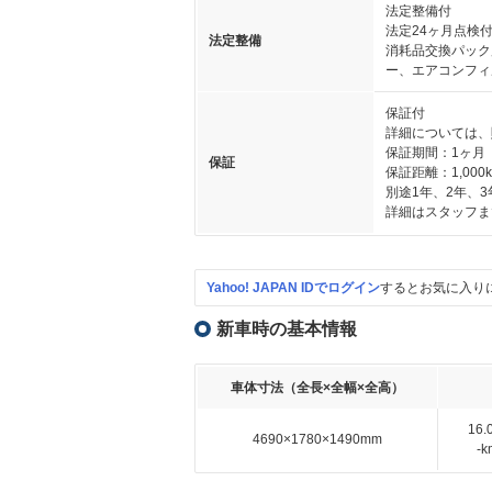
法定整備付
法定24ヶ月点検
法定整備
消耗品交換パック
ー、エアコンフィ
保証付
詳細については、
保証期間：1ヶ月
保証
保証距離：1,000
別途1年、2年、
詳細はスタッフま
Yahoo! JAPAN IDでログイン
するとお気に入り
新車時の基本情報
車体寸法（全長×全幅×全高）
16
4690×1780×1490mm
-