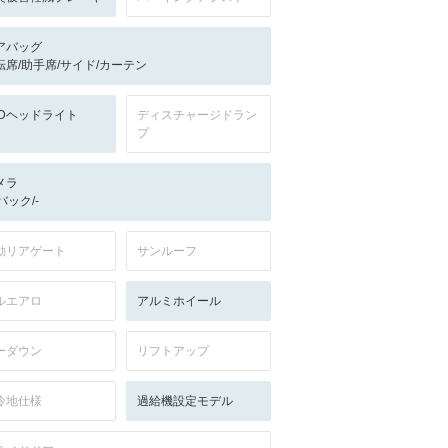
アバッグ
転席/助手席/サイド/カーテン
EDヘッドライト
ディスチャージドラン
プ
メラ
-/バック/-
動リアゲート
サンルーフ
ルエアロ
アルミホイール
ーダウン
リフトアップ
冷地仕様
過給機設定モデル