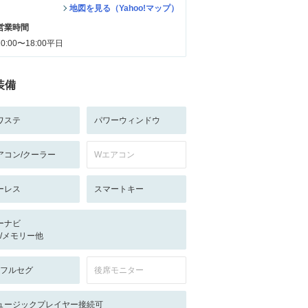
地図を見る（Yahoo!マップ）
営業時間
10:00〜18:00平日
装備
ワステ
パワーウィンドウ
アコン/クーラー
Wエアコン
ーレス
スマートキー
ーナビ
-/-/メモリー他
V:フルセグ
後席モニター
ュージックプレイヤー接続可