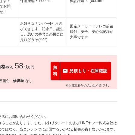
ます！
保証距離：1,000km
保証距離：1,000km
でお問
せ！
お好きなナンバー4桁お選
国産メーカードラレコ前後
びできます。記念日、誕生
取付！安全、安心☆記録が
日、思いの番号この機会に
大事です☆
是非どうぞ(*^^*)
58
価格
.0
万円
無
(税込)
見積もり・在庫確認
料
整備付
修復歴
なし
※お電話番号の入力は不要です。
売店にお問い合わせください。
ることがあります。また、(株)リクルートおよびLINEヤフー株式会社は
のではなく、当コンテンツに起因するいかなる損害の責も負いかねます。