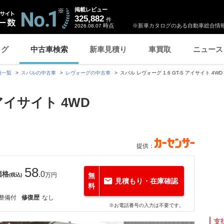
掲載レビュー
325,882
件
時点
※新車カタログのある自動車総合情報
2026.08.07
ログ
中古車検索
新車見積り
車買取
ニュース
種一覧
スバルの中古車
レヴォーグの中古車
スバル レヴォーグ 1.6 GT-S アイサイト 4WD
 アイサイト 4WD
提供：
58
価格
.0
万円
無
(税込)
見積もり・在庫確認
料
整備付
修復歴
なし
※お電話番号の入力は不要です。
支