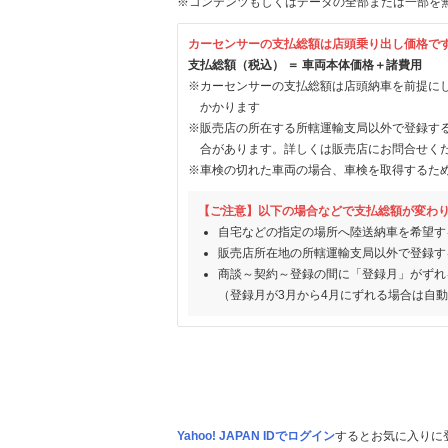
※コンテンツもしくはデータの全部または一部を
カーセンサーの支払総額は店頭乗り出し価格で
支払総額（税込） ＝ 車両本体価格＋諸費用
※カーセンサーの支払総額は店頭納車を前提に
かかります
※販売店の所在する所轄運輸支局以外で登録す
合があります。詳しくは販売店にお問合せく
※車検の切れた車両の場合、車検を取得するた
【ご注意】以下の場合などで支払総額が変わ
自宅などの指定の場所へ陸送納車を希望す
販売店所在地の所轄運輸支局以外で登録す
商談～契約～登録の間に「登録月」がずれ
（登録月が3月から4月にずれる場合は自
Yahoo! JAPAN IDでログイン
するとお気に入りに