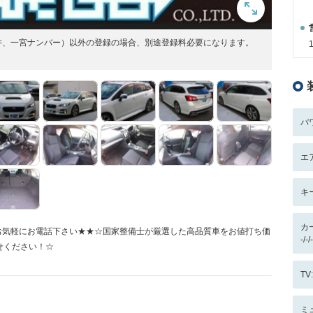
井、一宮ナンバー）以外の登録の場合、別途登録料必要になります。
パ
エ
キ
カ
65までお気軽にお電話下さい★★☆国家整備士が厳選した高品質車をお値打ち価
-/
せください！☆
T
ミ