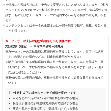
※当情報の内容は各社により予告なく変更されることがあります。また、(株)リ
クルートおよびLINEヤフー株式会社は当コンテンツの完全性、無誤謬性を保
証するものではなく、当コンテンツに起因するいかなる損害の責も負いかね
ます。
※コンテンツもしくはデータの全部または一部を無断で転写、転載、複製する
ことを禁じます。
カーセンサーの支払総額は店頭乗り出し価格です
支払総額（税込） ＝ 車両本体価格＋諸費用
※カーセンサーの支払総額は店頭納車を前提にしています。自宅への納車
をご希望された場合などは、別途納車費用がかかります
※販売店の所在する所轄運輸支局以外で登録する際や、車の定置場所、登
録月によって、手数料や税金の額が異なる場合があります。詳しくは販
売店にお問合せください
※車検の切れた車両の場合、車検を取得するために必要な費用も含まれて
います
【ご注意】以下の場合などで支払総額が変わります
自宅などの指定の場所へ陸送納車を希望する場合
販売店所在地の所轄運輸支局以外で登録する場合
商談～契約～登録の間に「登録月」がずれる場合