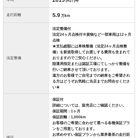
(H27)
年
5.9
走行距離
万km
法定整備付
法定24ヶ月点検付※貨物など一部車両は12ヶ月
点検
★支払総額には車検整備（法定24ヶ月点検整
備）を新規取得してお渡しする費用も含まれて
法定整備
おりますのでご安心ください。
陸運局指定または認証工場にてしっかり整備を
行いご納車させて頂いております。
遠方のお客様でご自宅までの納車をご希望され
る方はどうぞお気軽に当店までお問合せくださ
い★
保証付
詳細については、販売店にご確認ください。
保証期間：1ヶ月
保証距離：1,000km
お客様のご希望に合わせて選べる各種保証プラ
ンをご用意しております。
お求めやすい保証プランから業界最長の走行距
保証