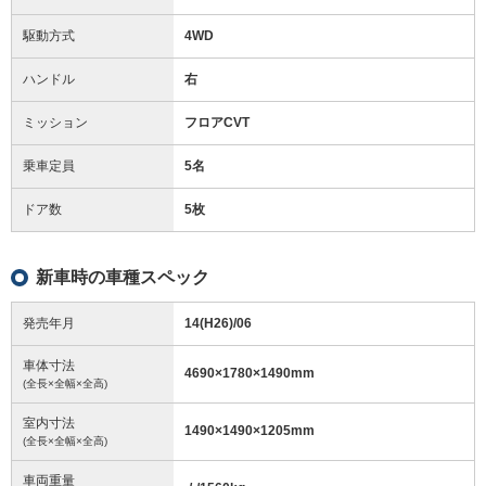
駆動方式
4WD
ハンドル
右
ミッション
フロアCVT
乗車定員
5名
ドア数
5枚
新車時の車種スペック
発売年月
14(H26)/06
車体寸法
4690
×
1780
×
1490
mm
(全長×全幅×全高)
室内寸法
1490
×
1490
×
1205
mm
(全長×全幅×全高)
車両重量