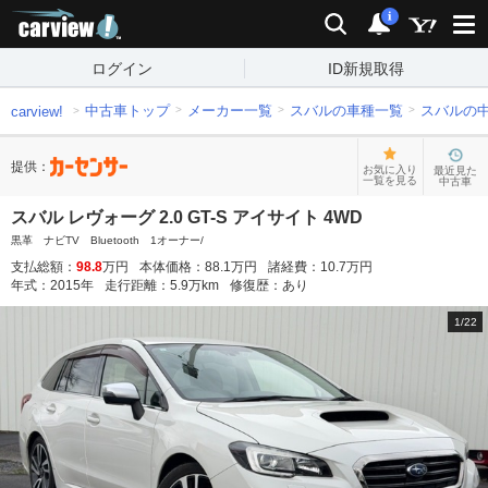
carview!
検索
通知
i
ログイン
ID新規取得
中古車トップ
メーカー一覧
スバルの車種一覧
スバルの
carview!
提供：
お気に入り
最近見た
一覧を見る
中古車
スバル レヴォーグ 2.0 GT-S アイサイト 4WD
黒革 ナビTV Bluetooth 1オーナー/
支払総額：
98.8
万円
本体価格：
88.1
万円
諸経費：
10.7
万円
年式：
2015
年
走行距離：
5.9
万km
修復歴：
あり
1
/
22