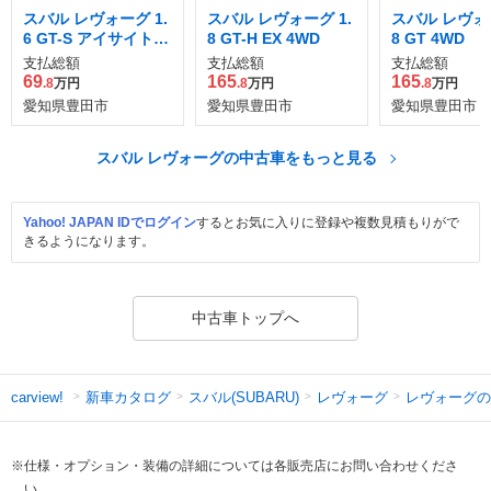
スバル レヴォーグ 1.
スバル レヴォーグ 1.
スバル レヴォー
6 GT-S アイサイト 4
8 GT-H EX 4WD
8 GT 4WD
WD
支払総額
支払総額
支払総額
69
165
165
.8
万円
.8
万円
.8
万円
愛知県豊田市
愛知県豊田市
愛知県豊田市
スバル レヴォーグの中古車をもっと見る
Yahoo! JAPAN IDでログイン
するとお気に入りに登録や複数見積もりがで
きるようになります。
中古車トップへ
新車カタログ
スバル(SUBARU)
レヴォーグ
レヴォーグの
carview!
※仕様・オプション・装備の詳細については各販売店にお問い合わせくださ
い。