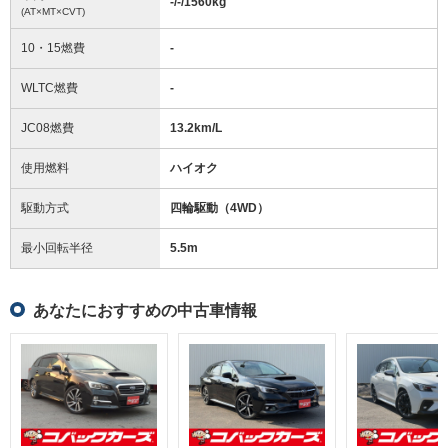
-/-/1560
kg
(AT×MT×CVT)
10・15燃費
-
WLTC燃費
-
JC08燃費
13.2km/L
使用燃料
ハイオク
駆動方式
四輪駆動（4WD）
最小回転半径
5.5
m
あなたにおすすめの中古車情報