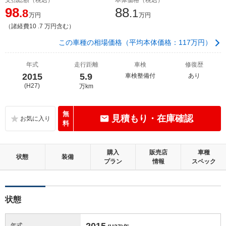
98
88
.8
.1
万円
万円
（諸経費10 .7 万円含む）
この車種の相場価格（平均本体価格：117万円）
年式
走行距離
車検
修復歴
2015
5.9
車検整備付
あり
(H27)
万km
無
見積もり・在庫確認
料
購入
販売店
車種
状態
装備
プラン
情報
スペック
状態
2015
年式