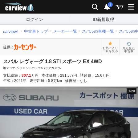
carview!
検索
通知
i
ログイン
ID新規取得
中古車トップ
メーカー一覧
スバルの車種一覧
スバルの
carview!
提供：
お気に入り
最近見た
一覧を見る
中古車
スバル レヴォーグ 1.8 STI スポーツ EX 4WD
地デジナビ/フロントカメラ/バックカメラ/
支払総額：
307.1
万円
本体価格：
291.5
万円
諸経費：
15.6
万円
年式：
2021
年
走行距離：
5.8
万km
修復歴：
なし
1
/
20