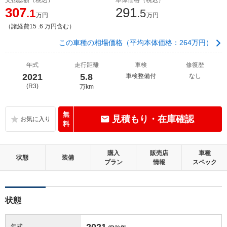
307
291
.1
.5
万円
万円
（諸経費15 .6 万円含む）
この車種の相場価格（平均本体価格：264万円）
年式
走行距離
車検
修復歴
2021
5.8
車検整備付
なし
(R3)
万km
無
見積もり・在庫確認
料
購入
販売店
車種
状態
装備
プラン
情報
スペック
状態
2021
年式