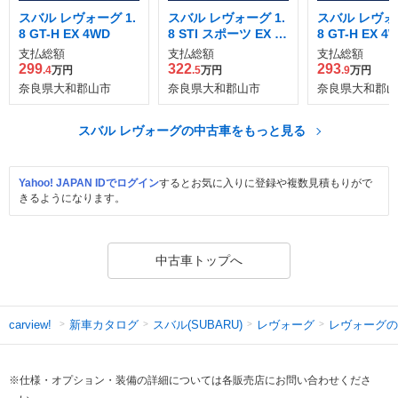
スバル レヴォーグ 1.
スバル レヴォーグ 1.
スバル レヴォー
8 GT-H EX 4WD
8 STI スポーツ EX 4
8 GT-H EX 4
WD
支払総額
支払総額
支払総額
299
322
293
.4
万円
.5
万円
.9
万円
奈良県大和郡山市
奈良県大和郡山市
奈良県大和郡山
スバル レヴォーグの中古車をもっと見る
Yahoo! JAPAN IDでログイン
するとお気に入りに登録や複数見積もりがで
きるようになります。
中古車トップへ
新車カタログ
スバル(SUBARU)
レヴォーグ
レヴォーグの
carview!
※仕様・オプション・装備の詳細については各販売店にお問い合わせくださ