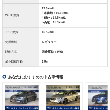
13.6km/L
└市街地：10.0km/L
WLTC燃費
└郊外：14.5km/L
└高速：15.3km/L
JC08燃費
16.5km/L
使用燃料
レギュラー
駆動方式
四輪駆動（4WD）
最小回転半径
5.5
m
あなたにおすすめの中古車情報