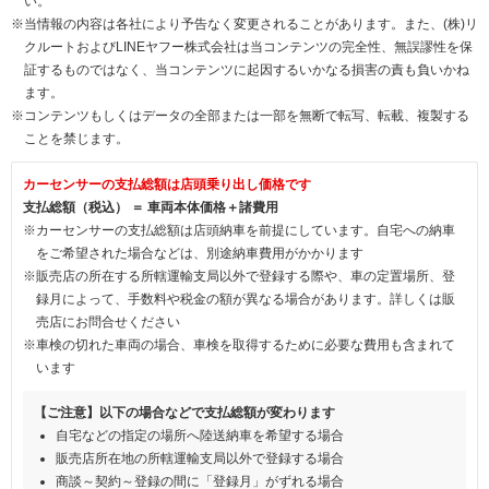
い。
※当情報の内容は各社により予告なく変更されることがあります。また、(株)リ
クルートおよびLINEヤフー株式会社は当コンテンツの完全性、無誤謬性を保
証するものではなく、当コンテンツに起因するいかなる損害の責も負いかね
ます。
※コンテンツもしくはデータの全部または一部を無断で転写、転載、複製する
ことを禁じます。
カーセンサーの支払総額は店頭乗り出し価格です
支払総額（税込） ＝ 車両本体価格＋諸費用
※カーセンサーの支払総額は店頭納車を前提にしています。自宅への納車
をご希望された場合などは、別途納車費用がかかります
※販売店の所在する所轄運輸支局以外で登録する際や、車の定置場所、登
録月によって、手数料や税金の額が異なる場合があります。詳しくは販
売店にお問合せください
※車検の切れた車両の場合、車検を取得するために必要な費用も含まれて
います
【ご注意】以下の場合などで支払総額が変わります
自宅などの指定の場所へ陸送納車を希望する場合
販売店所在地の所轄運輸支局以外で登録する場合
商談～契約～登録の間に「登録月」がずれる場合