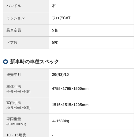
ハンドル
右
ミッション
フロアCVT
乗車定員
5名
ドア数
5枚
新車時の車種スペック
発売年月
20(R2)/10
車体寸法
4755
×
1795
×
1500
mm
(全長×全幅×全高)
室内寸法
1515
×
1515
×
1205
mm
(全長×全幅×全高)
車両重量
-/-/1580
kg
(AT×MT×CVT)
10・15燃費
-