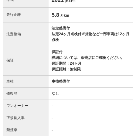
(R3)
年
5.8
走行距離
万km
法定整備付
法定整備
法定24ヶ月点検付※貨物など一部車両は12ヶ月
点検
保証付
詳細については、販売店にご確認ください。
保証
保証期間：24ヶ月
保証距離：無制限
車検
車検整備付
修復歴
なし
ワンオーナー
-
正規輸入車
-
禁煙車
-