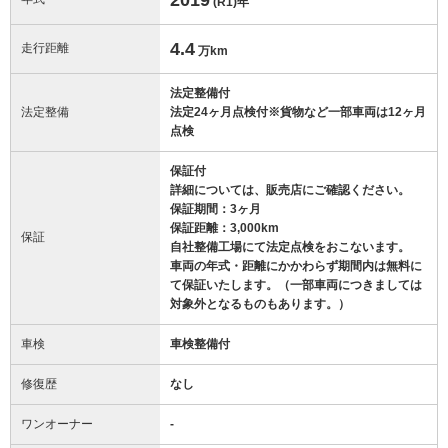
(R1)
年
4.4
走行距離
万km
法定整備付
法定整備
法定24ヶ月点検付※貨物など一部車両は12ヶ月
点検
保証付
詳細については、販売店にご確認ください。
保証期間：3ヶ月
保証距離：3,000km
保証
自社整備工場にて法定点検をおこないます。
車両の年式・距離にかかわらず期間内は無料に
て保証いたします。（一部車両につきましては
対象外となるものもあります。）
車検
車検整備付
修復歴
なし
ワンオーナー
-