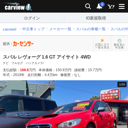
carview!
検索
通知
i
ログイン
ID新規取得
中古車トップ
メーカー一覧
スバルの車種一覧
スバルの
carview!
提供：
お気に入り
最近見た
一覧を見る
中古車
スバル レヴォーグ 1.6 GT アイサイト 4WD
ナビ フルセグ バックカメラ/
支払総額：
166.6
万円
本体価格：
150.9
万円
諸経費：
15.7
万円
年式：
2019
年
走行距離：
4.4
万km
修復歴：
なし
1
/
20