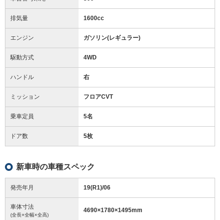
排気量
1600cc
エンジン
ガソリン(レギュラー)
駆動方式
4WD
ハンドル
右
ミッション
フロアCVT
乗車定員
5名
ドア数
5枚
新車時の車種スペック
発売年月
19(R1)/06
車体寸法
4690
×
1780
×
1495
mm
(全長×全幅×全高)