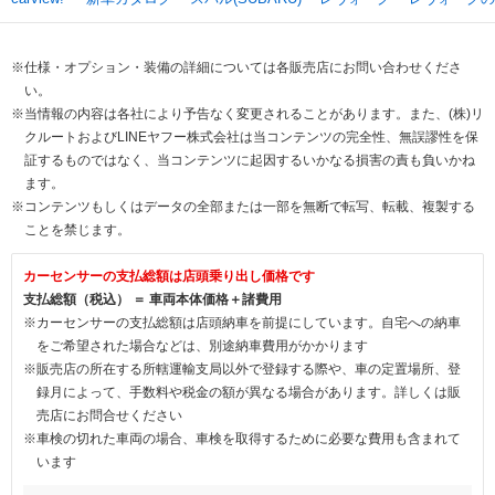
※仕様・オプション・装備の詳細については各販売店にお問い合わせくださ
い。
※当情報の内容は各社により予告なく変更されることがあります。また、(株)リ
クルートおよびLINEヤフー株式会社は当コンテンツの完全性、無誤謬性を保
証するものではなく、当コンテンツに起因するいかなる損害の責も負いかね
ます。
※コンテンツもしくはデータの全部または一部を無断で転写、転載、複製する
ことを禁じます。
カーセンサーの支払総額は店頭乗り出し価格です
支払総額（税込） ＝ 車両本体価格＋諸費用
※カーセンサーの支払総額は店頭納車を前提にしています。自宅への納車
をご希望された場合などは、別途納車費用がかかります
※販売店の所在する所轄運輸支局以外で登録する際や、車の定置場所、登
録月によって、手数料や税金の額が異なる場合があります。詳しくは販
売店にお問合せください
※車検の切れた車両の場合、車検を取得するために必要な費用も含まれて
います