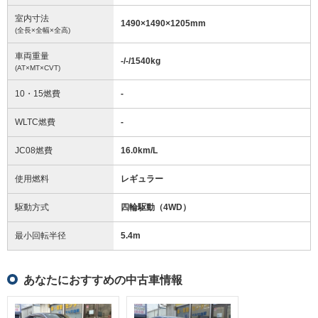
室内寸法
1490
×
1490
×
1205
mm
(全長×全幅×全高)
車両重量
-/-/1540
kg
(AT×MT×CVT)
10・15燃費
-
WLTC燃費
-
JC08燃費
16.0km/L
使用燃料
レギュラー
駆動方式
四輪駆動（4WD）
最小回転半径
5.4
m
あなたにおすすめの中古車情報