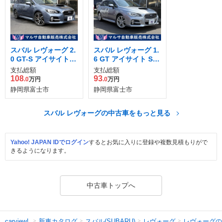
スバル レヴォーグ 2.
スバル レヴォーグ 1.
0 GT-S アイサイト 4
6 GT アイサイト Sス
WD
タイル 4WD
支払総額
支払総額
108
93
.0
万円
.0
万円
静岡県富士市
静岡県富士市
スバル レヴォーグの中古車をもっと見る
Yahoo! JAPAN IDでログイン
するとお気に入りに登録や複数見積もりがで
きるようになります。
中古車トップへ
新車カタログ
スバル(SUBARU)
レヴォーグ
レヴォーグの
carview!