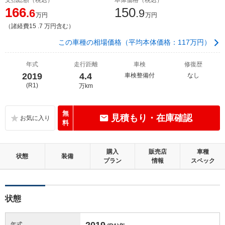
166
150
.6
.9
万円
万円
（諸経費15 .7 万円含む）
この車種の相場価格（平均本体価格：117万円）
年式
走行距離
車検
修復歴
2019
4.4
車検整備付
なし
(R1)
万km
無
見積もり・在庫確認
料
購入
販売店
車種
状態
装備
プラン
情報
スペック
状態
2019
年式