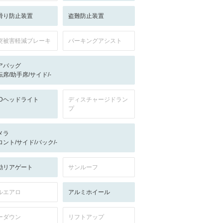
滑り防止装置
盗難防止装置
突被害軽減ブレーキ
パーキングアシスト
アバッグ
転席/助手席/サイド/-
EDヘッドライト
ディスチャージドラン
プ
メラ
ロント/サイド/バック/-
動リアゲート
サンルーフ
ルエアロ
アルミホイール
ーダウン
リフトアップ