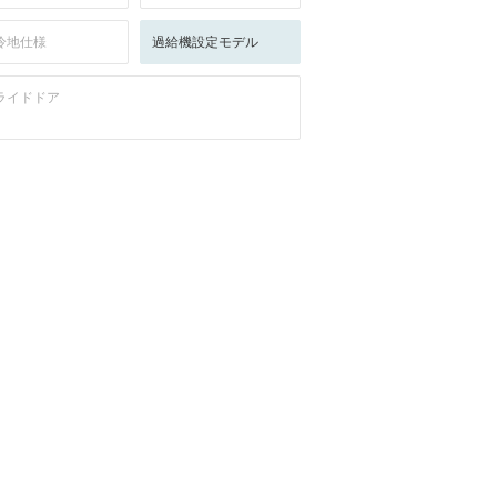
冷地仕様
過給機設定モデル
ライドドア