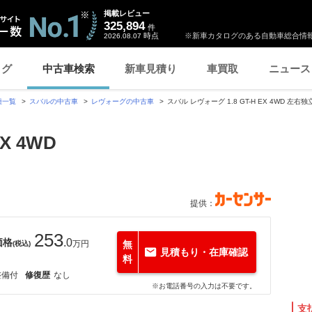
掲載レビュー
325,894
件
時点
※新車カタログのある自動車総合情報
2026.08.07
ログ
中古車検索
新車見積り
車買取
ニュース
種一覧
スバルの中古車
レヴォーグの中古車
スバル レヴォーグ 1.8 GT-H EX 4WD 
X 4WD
提供：
253
価格
.0
万円
無
(税込)
見積もり・在庫確認
料
整備付
修復歴
なし
※お電話番号の入力は不要です。
支