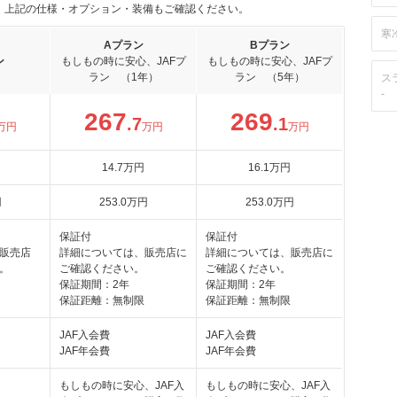
。上記の仕様・オプション・装備もご確認ください。
寒
Aプラン
Bプラン
ン
もしもの時に安心、JAFプ
もしもの時に安心、JAFプ
ラン （1年）
ラン （5年）
ス
-
267
269
.7
.1
万円
万円
万円
14
.7
万円
16
.1
万円
円
253
.0
万円
253
.0
万円
保証付
保証付
販売店
詳細については、販売店に
詳細については、販売店に
。
ご確認ください。
ご確認ください。
保証期間：2年
保証期間：2年
保証距離：無制限
保証距離：無制限
JAF入会費
JAF入会費
JAF年会費
JAF年会費
もしもの時に安心、JAF入
もしもの時に安心、JAF入