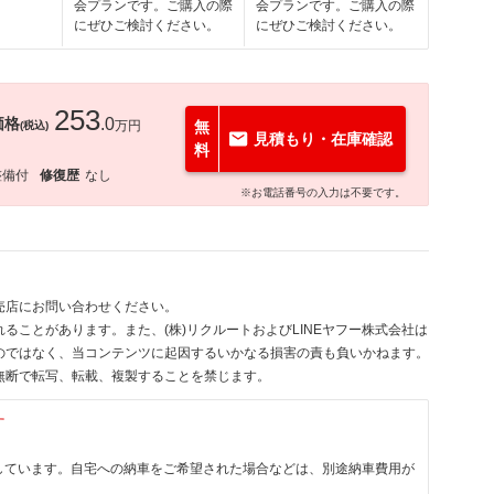
会プランです。ご購入の際
会プランです。ご購入の際
にぜひご検討ください。
にぜひご検討ください。
253
価格
.0
万円
無
(税込)
見積もり・在庫確認
料
整備付
修復歴
なし
※お電話番号の入力は不要です。
売店にお問い合わせください。
ることがあります。また、(株)リクルートおよびLINEヤフー株式会社は
のではなく、当コンテンツに起因するいかなる損害の責も負いかねます。
無断で転写、転載、複製することを禁じます。
す
しています。自宅への納車をご希望された場合などは、別途納車費用が