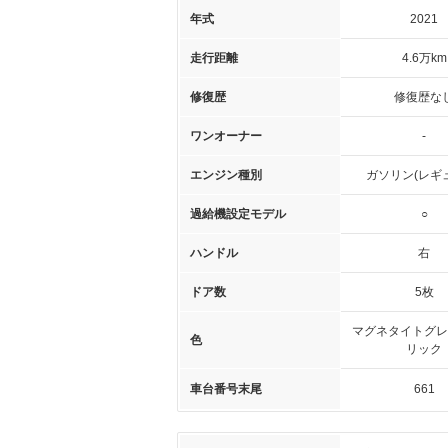
年式
2021
走行距離
4.6万km
修復歴
修復歴な
ワンオーナー
-
エンジン種別
ガソリン(レギ
過給機設定モデル
○
ハンドル
右
ドア数
5枚
マグネタイトグレ
色
リック
車台番号末尾
661