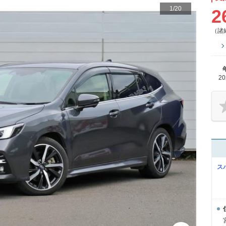
1
/
20
2
（諸
2
ス