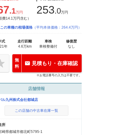
67
253
.1
.0
万円
万円
経費14.1万円含む）
この車種の相場価格
（平均本体価格：264.4万円）
年式
走行距離
車検
修復歴
021年
4.6万km
車検整備付
なし
無
見積もり・在庫確認
料
※お電話番号の入力は不要です。
店舗情報
バル九州株式会社都城店
この店舗の中古車在庫一覧
住所
宮崎県都城市都北町5795-1