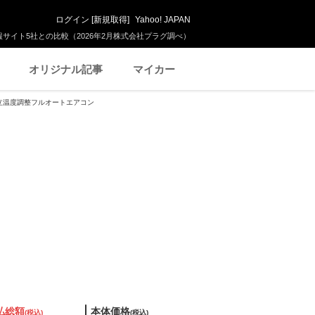
ログイン
[
新規取得
]
Yahoo! JAPAN
サイト5社との比較（2026年2月株式会社プラグ調べ）
オリジナル記事
マイカー
左右独立温度調整フルオートエアコン
払総額
本体価格
(税込)
(税込)