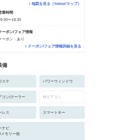
地図を見る（Yahoo!マップ）
営業時間
09:30〜18:30
クーポン/フェア情報
クーポン：あり
クーポン/フェア情報詳細を見る
装備
ワステ
パワーウィンドウ
アコン/クーラー
Wエアコン
ーレス
スマートキー
ーナビ
-/-/メモリー他