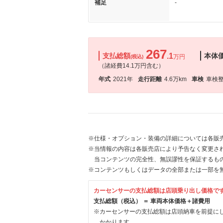
補足
-
267
支払総額
.1
本体
万円
(税込)
（諸経費14.1万円含む）
年式
2021年
走行距離
4.6万km
車検
車検
※仕様・オプション・装備の詳細については各販
※当情報の内容は各販売店により予告なく変更され
当コンテンツの完全性、無誤謬性を保証するも
※コンテンツもしくはデータの全部または一部を
カーセンサーの支払総額は店頭乗り出し価格で
支払総額（税込） ＝ 車両本体価格＋諸費用
※カーセンサーの支払総額は店頭納車を前提に
かかります