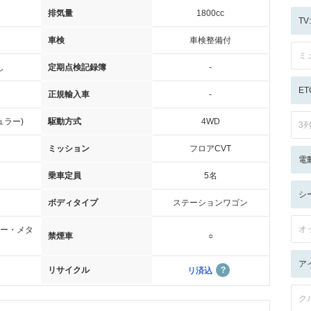
排気量
1800cc
T
車検
車検整備付
ミ
し
定期点検記録簿
-
ET
正規輸入車
-
ュラー)
駆動方式
4WD
3
ミッション
フロアCVT
電
乗車定員
5名
シ
ボディタイプ
ステーションワゴン
オ
ー・メタ
禁煙車
○
ア
リサイクル
リ済込
ク