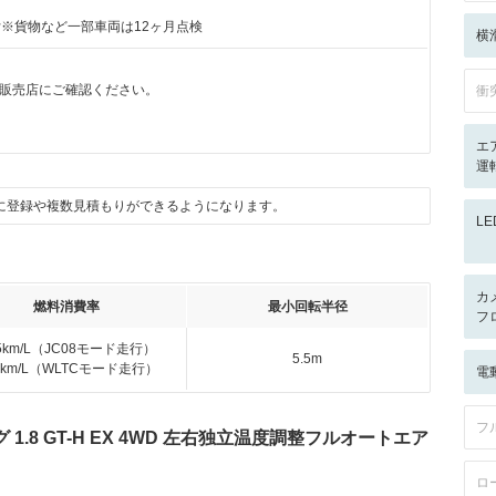
付※貨物など一部車両は12ヶ月点検
横
販売店にご確認ください。
衝
エ
運
に登録や複数見積もりができるようになります。
L
カ
燃料消費率
最小回転半径
フ
.5km/L（JC08モード走行）
5.5m
.6km/L（WLTCモード走行）
電
フ
.8 GT-H EX 4WD 左右独立温度調整フルオートエア
ロ