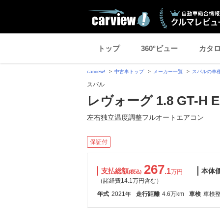
トップ
360°ビュー
カタ
carview!
中古車トップ
メーカー一覧
スバルの車
スバル
レヴォーグ 1.8 GT-H E
左右独立温度調整フルオートエアコン
保証付
267
支払総額
.1
本体
万円
(税込)
（諸経費14.1万円含む）
年式
2021年
走行距離
4.6万km
車検
車検