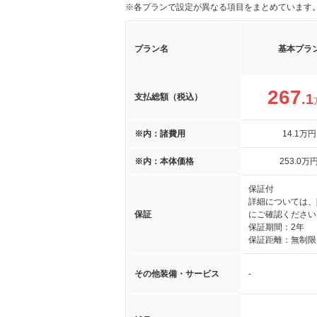
※各プランで設定が異なる項目をまとめています
プラン名
基本プラ
267
.1
支払総額（税込）
※内：諸費用
14
.1
万円
※内：本体価格
253
.0
万
保証付
詳細については、
保証
にご確認ください
保証期間：2年
保証距離：無制限
その他装備・サービス
-