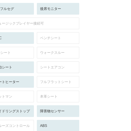
V:フルセグ
後席モニター
ュージックプレイヤー接続可
C
ベンチシート
列シート
ウォークスルー
動シート
シートエアコン
ートヒーター
フルフラットシート
ットマン
本革シート
イドリングストップ
障害物センサー
ルーズコントロール
ABS