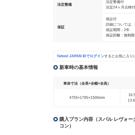
法定整備付
法定整備
法定24ヶ月点検
保証付
詳細については、
保証
保証期間：2年
保証距離：無制限
Yahoo! JAPAN IDでログイン
するとお気に入り
新車時の基本情報
車体寸法（全長×全幅×全高）
16
4755×1795×1500mm
13
購入プラン内容（スバル レヴォーグ 1
コン）