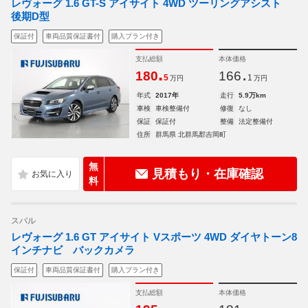
レヴォーグ 1.6 GT-S アイサイト 4WD ツーリングアシスト
後期D型
保証付
車両品質保証書付
購入プラン付き
支払総額
本体価格
.
.
180
166
5
1
万円
万円
年式
2017年
走行
5.9万km
車検
車検整備付
修復
なし
保証
保証付
整備
法定整備付
住所
群馬県 北群馬郡吉岡町
無
見積もり・在庫確認
料
スバル
レヴォーグ 1.6 GT アイサイト Vスポーツ 4WD ダイヤトーン8
インチナビ バックカメラ
保証付
車両品質保証書付
購入プラン付き
支払総額
本体価格