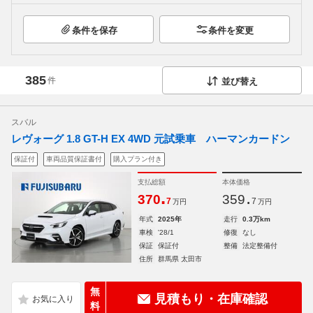
条件を保存
条件を変更
385
件
並び替え
スバル
レヴォーグ 1.8 GT-H EX 4WD 元試乗車 ハーマンカードン
保証付
車両品質保証書付
購入プラン付き
支払総額
本体価格
.
.
370
359
7
7
万円
万円
年式
2025年
走行
0.3万km
車検
'28/1
修復
なし
保証
保証付
整備
法定整備付
住所
群馬県 太田市
無
見積もり・在庫確認
料