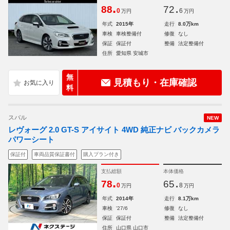
.
.
88
72
0
6
万円
万円
年式
2015年
走行
8.0万km
車検
車検整備付
修復
なし
保証
保証付
整備
法定整備付
住所
愛知県 安城市
無
見積もり・在庫確認
料
スバル
NEW
レヴォーグ 2.0 GT-S アイサイト 4WD 純正ナビ バックカメラ
パワーシート
保証付
車両品質保証書付
購入プラン付き
支払総額
本体価格
.
.
78
65
0
8
万円
万円
年式
2014年
走行
8.1万km
車検
'27/6
修復
なし
保証
保証付
整備
法定整備付
住所
山口県 山口市