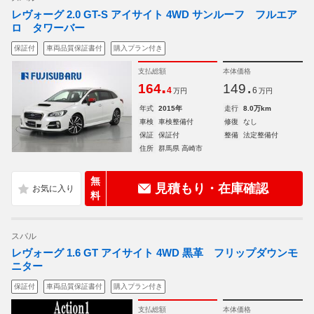
レヴォーグ 2.0 GT-S アイサイト 4WD サンルーフ フルエア
ロ タワーバー
保証付
車両品質保証書付
購入プラン付き
支払総額
本体価格
.
.
164
149
4
6
万円
万円
年式
2015年
走行
8.0万km
車検
車検整備付
修復
なし
保証
保証付
整備
法定整備付
住所
群馬県 高崎市
無
見積もり・在庫確認
料
スバル
レヴォーグ 1.6 GT アイサイト 4WD 黒革 フリップダウンモ
ニター
保証付
車両品質保証書付
購入プラン付き
支払総額
本体価格