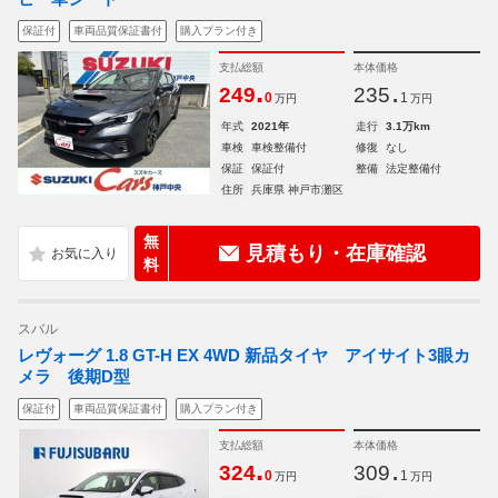
保証付
車両品質保証書付
購入プラン付き
支払総額
本体価格
.
.
249
235
0
1
万円
万円
年式
2021年
走行
3.1万km
車検
車検整備付
修復
なし
保証
保証付
整備
法定整備付
住所
兵庫県 神戸市灘区
無
見積もり・在庫確認
料
スバル
レヴォーグ 1.8 GT-H EX 4WD 新品タイヤ アイサイト3眼カ
メラ 後期D型
保証付
車両品質保証書付
購入プラン付き
支払総額
本体価格
.
.
324
309
0
1
万円
万円