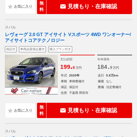
無
見積もり・在庫確認
料
スバル
レヴォーグ 2.0 GT アイサイト Vスポーツ 4WD ワンオーナー/
アイサイトコアテクノロジー
保証付
車両品質保証書付
購入プラン付き
支払総額
本体価格
.
.
199
184
6
9
万円
万円
年式
2020年
走行
5.8万km
車検
車検整備付
修復
なし
保証
保証付
整備
法定整備付
住所
千葉県 野田市
無
見積もり・在庫確認
料
スバル