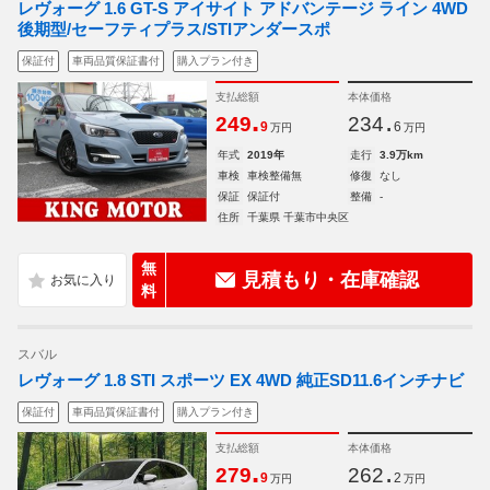
レヴォーグ 1.6 GT-S アイサイト アドバンテージ ライン 4WD
後期型/セーフティプラス/STIアンダースポ
保証付
車両品質保証書付
購入プラン付き
支払総額
本体価格
.
.
249
234
9
6
万円
万円
年式
2019年
走行
3.9万km
車検
車検整備無
修復
なし
保証
保証付
整備
-
住所
千葉県 千葉市中央区
無
見積もり・在庫確認
料
スバル
レヴォーグ 1.8 STI スポーツ EX 4WD 純正SD11.6インチナビ
保証付
車両品質保証書付
購入プラン付き
支払総額
本体価格
.
.
279
262
9
2
万円
万円