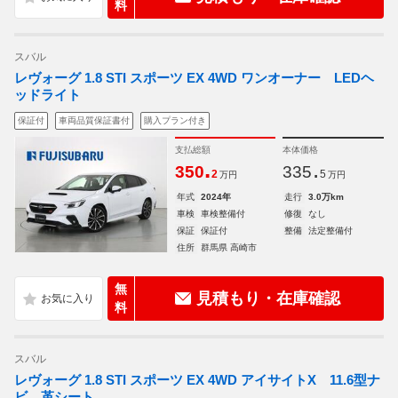
料
スバル
レヴォーグ 1.8 STI スポーツ EX 4WD ワンオーナー LEDヘ
ッドライト
保証付
車両品質保証書付
購入プラン付き
支払総額
本体価格
.
.
350
335
2
5
万円
万円
年式
2024年
走行
3.0万km
車検
車検整備付
修復
なし
保証
保証付
整備
法定整備付
住所
群馬県 高崎市
無
見積もり・在庫確認
料
スバル
レヴォーグ 1.8 STI スポーツ EX 4WD アイサイトX 11.6型ナ
ビ 革シート