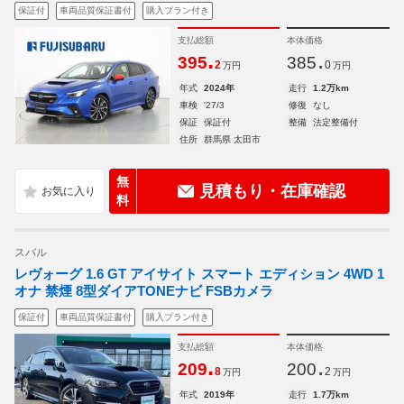
保証付
車両品質保証書付
購入プラン付き
支払総額
本体価格
.
.
395
385
2
0
万円
万円
年式
2024年
走行
1.2万km
車検
'27/3
修復
なし
保証
保証付
整備
法定整備付
住所
群馬県 太田市
無
見積もり・在庫確認
料
スバル
レヴォーグ 1.6 GT アイサイト スマート エディション 4WD 1
オナ 禁煙 8型ダイアTONEナビ FSBカメラ
保証付
車両品質保証書付
購入プラン付き
支払総額
本体価格
.
.
209
200
8
2
万円
万円
年式
2019年
走行
1.7万km