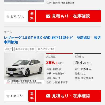
住所
福岡県 糟屋郡新宮町
無
見積もり・在庫確認
料
スバル
レヴォーグ 1.8 GT-H EX 4WD 純正11型ナビ 渋滞追従 後方
車両検知
保証付
車両品質保証書付
購入プラン付き
支払総額
本体価格
.
.
269
254
8
0
万円
万円
年式
2021年
走行
2.2万km
車検
車検整備付
修復
なし
保証
保証付
整備
法定整備付
住所
大阪府 和泉市
無
見積もり・在庫確認
料