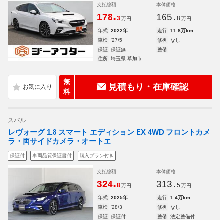
支払総額
本体価格
.
.
178
165
3
8
万円
万円
年式
2022年
走行
11.8万km
車検
'27/5
修復
なし
保証
保証無
整備
-
住所
埼玉県 草加市
無
見積もり・在庫確認
料
スバル
レヴォーグ 1.8 スマート エディション EX 4WD フロントカメ
ラ・両サイドカメラ・オートエ
保証付
車両品質保証書付
購入プラン付き
支払総額
本体価格
.
.
324
313
8
5
万円
万円
年式
2025年
走行
1.4万km
車検
'28/3
修復
なし
保証
保証付
整備
法定整備付