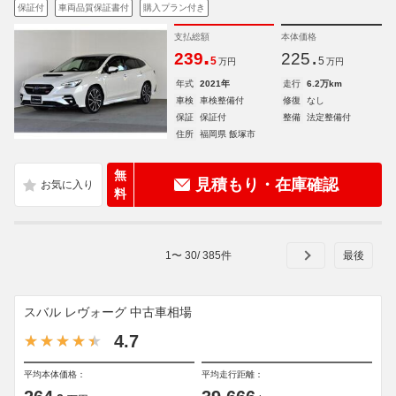
保証付
車両品質保証書付
購入プラン付き
支払総額
本体価格
.
.
239
225
5
5
万円
万円
年式
2021年
走行
6.2万km
車検
車検整備付
修復
なし
保証
保証付
整備
法定整備付
住所
福岡県 飯塚市
無
見積もり・在庫確認
料
1
〜
30
/
385
件
スバル レヴォーグ 中古車相場
4.7
平均本体価格：
平均走行距離：