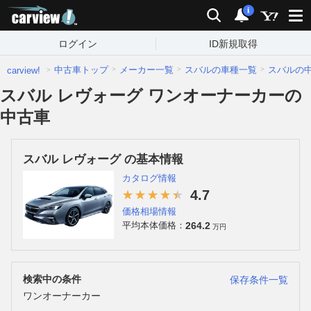
carview!
検索
通知
i
ログイン
ID新規取得
中古車トップ
メーカー一覧
スバルの車種一覧
スバルの
carview!
スバル レヴォーグ ワンオーナーカーの
中古車
スバル レヴォーグ の基本情報
カタログ情報
4.7
価格相場情報
264.2
平均本体価格：
万円
検索中の条件
保存条件一覧
ワンオーナーカー