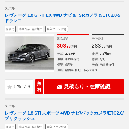
スバル
レヴォーグ 1.8 GT-H EX 4WD ナビ＆FSRカメラ＆ETC2.0＆
ドラレコ
保証付
車両品質保証書付
購入プラン付き
支払総額
本体価格
.
.
303
283
8
8
万円
万円
年式
2023年
走行
3.1万km
車検
車検整備付
修復
なし
保証
保証付
整備
法定整備付
住所
福岡県 北九州市小倉南区
無
見積もり・在庫確認
料
スバル
レヴォーグ 1.8 STI スポーツ 4WD ナビ/バックカメラ/ETC2.0/
プリクラッシュ
保証付
車両品質保証書付
購入プラン付き