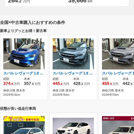
264
39,666
.2
万円
km
全国×中古車購入におすすめの条件
新車よりグッとお得！新古車
スバル レヴォーグ 1.8 Vスポーツ 4WD 新車 特別仕様限定車 3眼アイサイトX
スバル レヴォーグ 1.8 STI スポーツ EX ブラック インテリア セレクション 4WD 新車 ハーマンカードン ブラック内装
総額
本体
総額
本体
総額
本体
374
357
445
428
459
442
.9
万円
.5
万円
.6
万円
.2
万円
.9
万円
.5
神奈川県 厚木市
神奈川県 厚木市
神奈川県 厚木市
2026年/4km
2026年/5km
2026年/5km
状態が良い低走行車両