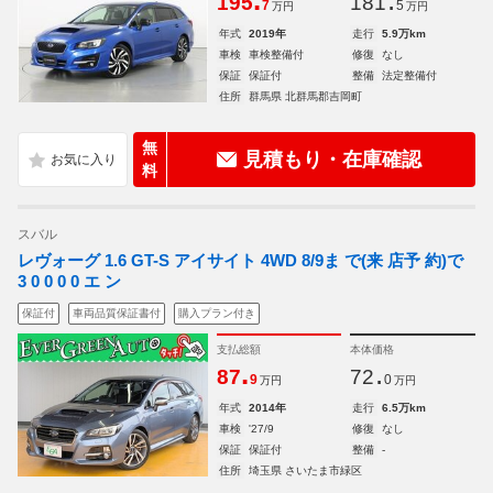
.
.
195
181
7
5
万円
万円
年式
2019年
走行
5.9万km
車検
車検整備付
修復
なし
保証
保証付
整備
法定整備付
住所
群馬県 北群馬郡吉岡町
無
見積もり・在庫確認
料
スバル
レヴォーグ 1.6 GT-S アイサイト 4WD 8/9ま で(来 店予 約)で
3 0 0 0 0 エ ン
保証付
車両品質保証書付
購入プラン付き
支払総額
本体価格
.
.
87
72
9
0
万円
万円
年式
2014年
走行
6.5万km
車検
'27/9
修復
なし
保証
保証付
整備
-
住所
埼玉県 さいたま市緑区