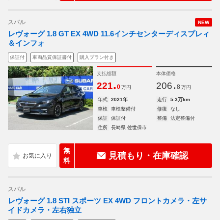
スバル
NEW
レヴォーグ 1.8 GT EX 4WD 11.6インチセンターディスプレィ
＆インフォ
保証付
車両品質保証書付
購入プラン付き
支払総額
本体価格
.
.
221
206
0
8
万円
万円
年式
2021年
走行
5.3万km
車検
車検整備付
修復
なし
保証
保証付
整備
法定整備付
住所
長崎県 佐世保市
無
見積もり・在庫確認
料
スバル
レヴォーグ 1.8 STI スポーツ EX 4WD フロントカメラ・左サ
イドカメラ・左右独立