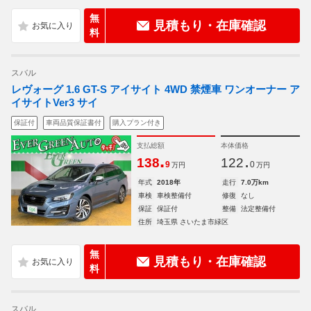
無
見積もり・在庫確認
料
スバル
レヴォーグ 1.6 GT-S アイサイト 4WD 禁煙車 ワンオーナー ア
イサイトVer3 サイ
保証付
車両品質保証書付
購入プラン付き
支払総額
本体価格
.
.
138
122
9
0
万円
万円
年式
2018年
走行
7.0万km
車検
車検整備付
修復
なし
保証
保証付
整備
法定整備付
住所
埼玉県 さいたま市緑区
無
見積もり・在庫確認
料
スバル