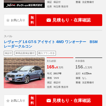
保証
保証付
整備
法定整備付
住所
埼玉県 熊谷市
無
見積もり・在庫確認
料
スバル
レヴォーグ 1.6 GT-S アイサイト 4WD ワンオーナー BSM
レーダークルコン
保証付
車両品質保証書付
購入プラン付き
支払総額
本体価格
.
.
165
156
6
1
万円
万円
年式
2017年
走行
4.2万km
車検
'26/9
修復
なし
保証
保証付
整備
法定整備付
住所
埼玉県 熊谷市
無
見積もり・在庫確認
料