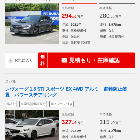
支払総額
本体価格
.
.
294
280
6
5
万円
万円
年式
2021年
走行
3.9万km
車検
車検整備付
修復
なし
保証
保証付
整備
法定整備付
住所
佐賀県 武雄市
無
見積もり・在庫確認
料
スバル
レヴォーグ 1.8 STI スポーツ EX 4WD アルミ 盗難防止装
置 パワーステアリング
保証付
車両品質保証書付
購入プラン付き
支払総額
本体価格
.
.
327
315
6
0
万円
万円
年式
2021年
走行
4.2万km
車検
車検整備付
修復
なし