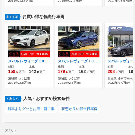
2014年/13.4万km
2016年/17.8万km
2017年/25.5万km
お買い得な低走行車両
おすすめ
スバル レヴォーグ 1.8 GT 4WD 純正9型ナビ バックカメラ 84星
スバル レヴォーグ 1.8 GT-H 4WD 衝突被害軽減 レーンアシスト 134星
総額
本体
総額
本体
総額
本体
159
142
179
162
208
19
.6
万円
.9
万円
.6
万円
.9
万円
.0
万円
茨城県 つくば市
茨城県 つくば市
兵庫県 神戸市垂水
2021年/2.8万km
2021年/2.6万km
2023年/3.0万km
人気・おすすめ検索条件
くわしく!
新車よりグッとお得！新古車
状態が良い低走行車両
スバル