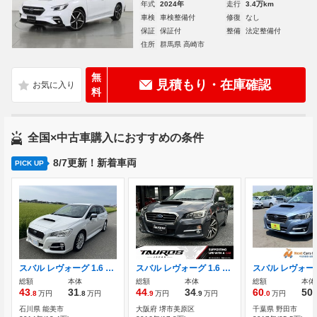
年式
2024年
走行
3.4万km
車検
車検整備付
修復
なし
保証
保証付
整備
法定整備付
住所
群馬県 高崎市
無
見積もり・在庫確認
料
全国×中古車購入におすすめの条件
8/7更新！新着車両
PICK UP
スバル レヴォーグ 1.6 GT アイサイト 4WD アイサイト/インタークーラーターボ/プッシ
スバル レヴォーグ 1.6 GT-S アイサイト 4WD ユーザー買取車 車検令和9年10月 ナビ
総額
本体
総額
本体
総額
本体
43
31
44
34
60
50
.8
万円
.8
万円
.9
万円
.9
万円
.0
万円
.
石川県 能美市
大阪府 堺市美原区
千葉県 野田市