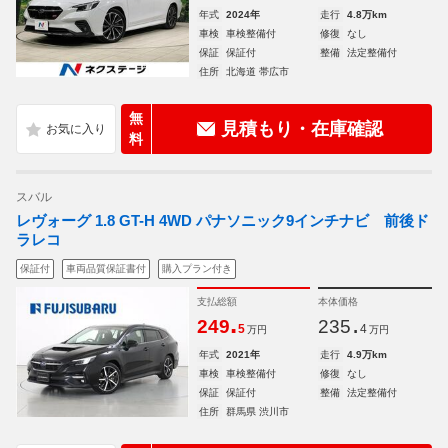
年式
2024年
走行
4.8万km
車検
車検整備付
修復
なし
保証
保証付
整備
法定整備付
住所
北海道 帯広市
無
見積もり・在庫確認
料
スバル
レヴォーグ 1.8 GT-H 4WD パナソニック9インチナビ 前後ド
ラレコ
保証付
車両品質保証書付
購入プラン付き
支払総額
本体価格
.
.
249
235
5
4
万円
万円
年式
2021年
走行
4.9万km
車検
車検整備付
修復
なし
保証
保証付
整備
法定整備付
住所
群馬県 渋川市