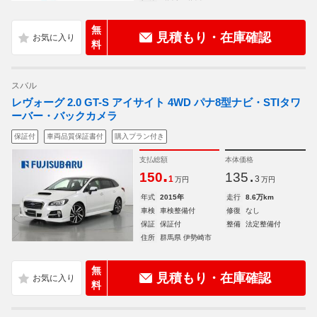
無
見積もり・在庫確認
料
スバル
レヴォーグ 2.0 GT-S アイサイト 4WD パナ8型ナビ・STIタワ
ーバー・バックカメラ
保証付
車両品質保証書付
購入プラン付き
支払総額
本体価格
.
.
150
135
1
3
万円
万円
年式
2015年
走行
8.6万km
車検
車検整備付
修復
なし
保証
保証付
整備
法定整備付
住所
群馬県 伊勢崎市
無
見積もり・在庫確認
料