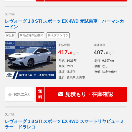
スバル
レヴォーグ 1.8 STI スポーツ EX 4WD 元試乗車 ハーマンカ
ードン
保証付
車両品質保証書付
購入プラン付き
支払総額
本体価格
.
.
417
407
6
0
万円
万円
年式
2025年
走行
0.5万km
車検
'28/1
修復
なし
保証
保証付
整備
法定整備付
住所
群馬県 太田市
無
見積もり・在庫確認
料
スバル
レヴォーグ 1.8 STI スポーツ EX 4WD スマートリヤビューミ
ラー ドラレコ