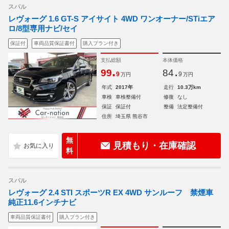
スバル
レヴォーグ 1.6 GT-S アイサイト 4WD ワンオーナー/STiエア
ロ/8型専用ナビ/セイ
保証付
車両品質保証書付
購入プラン付き
支払総額
本体価格
.
.
99
84
9
9
万円
万円
年式
2017年
走行
10.3万km
車検
車検整備付
修復
なし
保証
保証付
整備
法定整備付
住所
埼玉県 熊谷市
無
見積もり・在庫確認
料
スバル
レヴォーグ 2.4 STI スポーツR EX 4WD サンルーフ 禁煙車
純正11.6インチナビ
車両品質保証書付
購入プラン付き