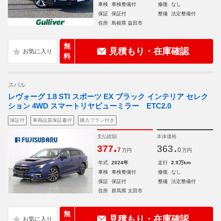
車検
車検整備付
修復
なし
保証
保証付
整備
法定整備付
住所
島根県 益田市
無
見積もり・在庫確認
料
スバル
レヴォーグ 1.8 STI スポーツ EX ブラック インテリア セレク
ション 4WD スマートリヤビューミラー ETC2.0
保証付
車両品質保証書付
購入プラン付き
支払総額
本体価格
.
.
377
363
7
0
万円
万円
年式
2024年
走行
2.9万km
車検
車検整備付
修復
なし
保証
保証付
整備
法定整備付
住所
群馬県 太田市
無
見積もり・在庫確認