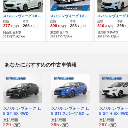
スバル レヴォーグ 1.8 スマート エディション アイサイトX有 4WD 純正11.6インチDisplayナビ フルセグTV
スバル レヴォーグ 1.8 GT-H EX 4WD アイサイトX
総額
本体
総額
本体
総額
本体
277
266
308
293
310
298
.4
万円
.0
万円
.0
万円
.7
万円
.4
万円
.0
岡山県 倉敷市
東京都 立川市
群馬県 伊勢崎市
2023年/0.9万km
2023年/0.7万km
2021年/0.8万km
あなたにおすすめの中古車情報
スバル レヴォーグ 1.
スバル レヴォーグ 1.
スバル レヴォーグ
8 GT EX 4WD
8 STI スポーツ EX 4
8 GT-H EX 4W
WD
支払総額
支払総額
支払総額
229
395
267
.5
万円
.2
万円
.0
万円