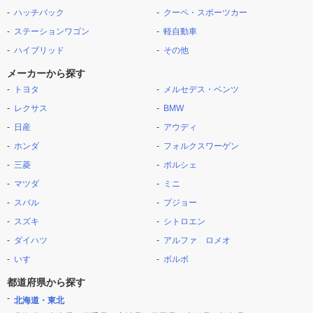
ハッチバック
クーペ・スポーツカー
ステーションワゴン
軽自動車
ハイブリッド
その他
メーカーから探す
トヨタ
メルセデス・ベンツ
レクサス
BMW
日産
アウディ
ホンダ
フォルクスワーゲン
三菱
ポルシェ
マツダ
ミニ
スバル
プジョー
スズキ
シトロエン
ダイハツ
アルファ ロメオ
いすゞ
ボルボ
都道府県から探す
北海道・東北