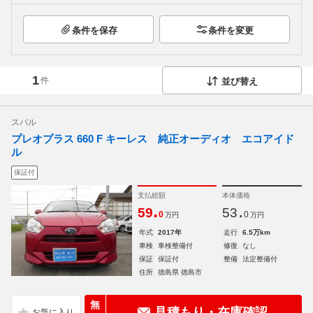
条件を保存
条件を変更
1
件
並び替え
スバル
プレオプラス 660 F キーレス 純正オーディオ エコアイド
ル
保証付
支払総額
本体価格
.
.
59
53
0
0
万円
万円
年式
2017年
走行
6.5万km
車検
車検整備付
修復
なし
保証
保証付
整備
法定整備付
住所
徳島県 徳島市
無
見積もり・在庫確認