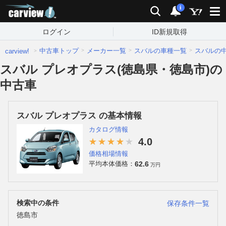
carview!
検索
通知
i
ログイン
ID新規取得
中古車トップ
メーカー一覧
スバルの車種一覧
スバルの
carview!
スバル プレオプラス(徳島県・徳島市)の
中古車
スバル プレオプラス の基本情報
カタログ情報
4.0
価格相場情報
62.6
平均本体価格：
万円
検索中の条件
保存条件一覧
徳島市