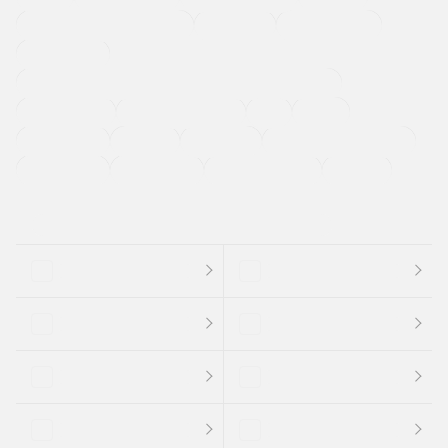
メーカー系販売店取り扱い車
修復歴無し
アルミホイール
寒冷地仕様車
過給機設定モデル（ターボ・スーパーチャージャーなど)
ETC
CDプレーヤー
カーナビゲーション
禁煙車
法定整備付き
保証付き
エアバッグ
ディスチャージドランプ
支払総顔あり
クーポンあり
車両品質評価書付
新着車両