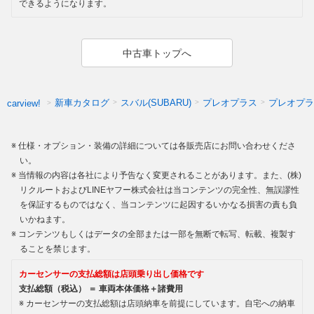
できるようになります。
中古車トップへ
新車カタログ
スバル(SUBARU)
プレオプラス
プレオプラ
carview!
仕様・オプション・装備の詳細については各販売店にお問い合わせくださ
い。
当情報の内容は各社により予告なく変更されることがあります。また、(株)
リクルートおよびLINEヤフー株式会社は当コンテンツの完全性、無誤謬性
を保証するものではなく、当コンテンツに起因するいかなる損害の責も負
いかねます。
コンテンツもしくはデータの全部または一部を無断で転写、転載、複製す
ることを禁じます。
カーセンサーの支払総額は店頭乗り出し価格です
支払総額（税込） ＝ 車両本体価格＋諸費用
カーセンサーの支払総額は店頭納車を前提にしています。自宅への納車