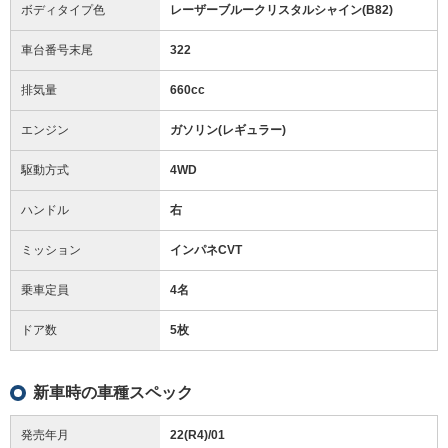
ボディタイプ色
レーザーブルークリスタルシャイン(B82)
車台番号末尾
322
排気量
660cc
エンジン
ガソリン(レギュラー)
駆動方式
4WD
ハンドル
右
ミッション
インパネCVT
乗車定員
4名
ドア数
5枚
新車時の車種スペック
発売年月
22(R4)/01