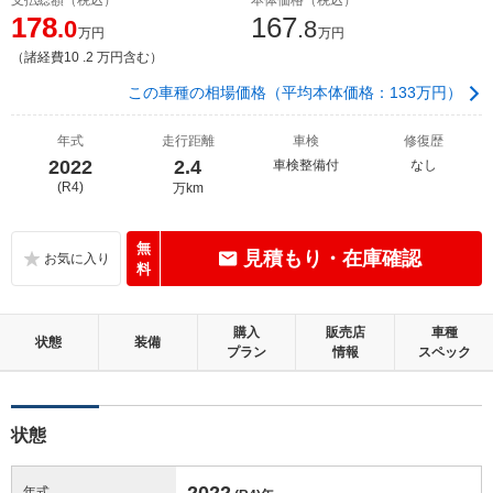
178
167
.0
.8
万円
万円
（諸経費10 .2 万円含む）
この車種の相場価格（平均本体価格：133万円）
年式
走行距離
車検
修復歴
2022
2.4
車検整備付
なし
(R4)
万km
無
見積もり・在庫確認
料
購入
販売店
車種
状態
装備
プラン
情報
スペック
状態
2022
年式