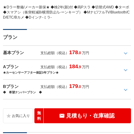
★Dラー整備/メーカー新保★ ◆検2年(新)付 ◆両Pスラ ◆切替式4WD ◆ターボ
◆スマアシ（衝突軽減B/横滑防止/レーンキープ） ◆Mナビ/フルTV/Bluetooth/C
D/ETC/Bカメ ◆Dインナ-ミラ-
プラン
178
基本プラン
支払総額（税込）
.0
万円
184
Aプラン
支払総額（税込）
.9
万円
★カーセンサーアフター保証3年プラン★
179
Bプラン
支払総額（税込）
.0
万円
◆ 希望ナンバープラン ◆
無
見積もり・在庫確認
料