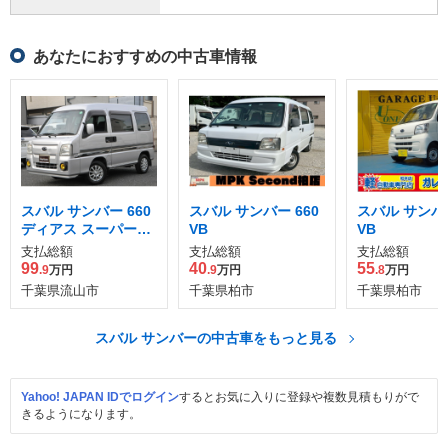
あなたにおすすめの中古車情報
スバル サンバー 660
スバル サンバー 660
スバル サンバー
ディアス スーパーチ
VB
VB
ャージャー 4WD
支払総額
支払総額
支払総額
99
40
55
.9
万円
.9
万円
.8
万円
千葉県流山市
千葉県柏市
千葉県柏市
スバル サンバーの中古車をもっと見る
Yahoo! JAPAN IDでログイン
するとお気に入りに登録や複数見積もりがで
きるようになります。