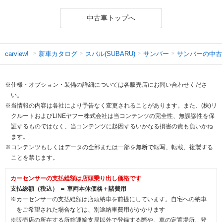
中古車トップへ
新車カタログ
スバル(SUBARU)
サンバー
サンバーの中古
carview!
※仕様・オプション・装備の詳細については各販売店にお問い合わせくださ
い。
※当情報の内容は各社により予告なく変更されることがあります。また、(株)リ
クルートおよびLINEヤフー株式会社は当コンテンツの完全性、無誤謬性を保
証するものではなく、当コンテンツに起因するいかなる損害の責も負いかね
ます。
※コンテンツもしくはデータの全部または一部を無断で転写、転載、複製する
ことを禁じます。
カーセンサーの支払総額は店頭乗り出し価格です
支払総額（税込） ＝ 車両本体価格＋諸費用
※カーセンサーの支払総額は店頭納車を前提にしています。自宅への納車
をご希望された場合などは、別途納車費用がかかります
※販売店の所在する所轄運輸支局以外で登録する際や、車の定置場所、登