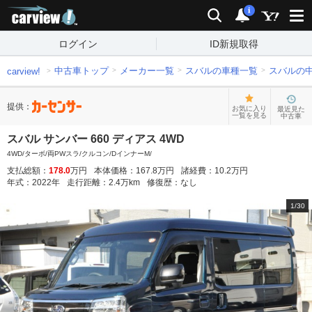
carview!
検索
通知
i
ログイン
ID新規取得
中古車トップ
メーカー一覧
スバルの車種一覧
スバルの
carview!
提供：
お気に入り
最近見た
一覧を見る
中古車
スバル サンバー 660 ディアス 4WD
4WD/ターボ/両PWスラ/クルコン/DインナーM/
支払総額：
178.0
万円
本体価格：
167.8
万円
諸経費：
10.2
万円
年式：
2022
年
走行距離：
2.4
万km
修復歴：
なし
1
/
30