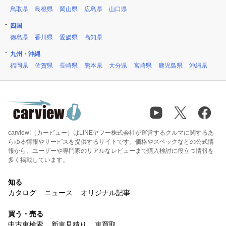
鳥取県
島根県
岡山県
広島県
山口県
四国
徳島県
香川県
愛媛県
高知県
九州・沖縄
福岡県
佐賀県
長崎県
熊本県
大分県
宮崎県
鹿児島県
沖縄県
carview!（カービュー）はLINEヤフー株式会社が運営するクルマに関するあ
らゆる情報やサービスを提供するサイトです。価格やスペックなどの公式情
報から、ユーザーや専門家のリアルなレビューまで購入検討に役立つ情報を
多く掲載しています。
知る
カタログ
ニュース
オリジナル記事
買う・売る
中古車検索
新車見積り
車買取