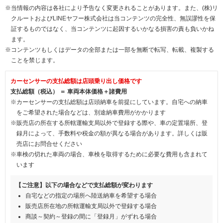
※当情報の内容は各社により予告なく変更されることがあります。また、(株)リ
クルートおよびLINEヤフー株式会社は当コンテンツの完全性、無誤謬性を保
証するものではなく、当コンテンツに起因するいかなる損害の責も負いかね
ます。
※コンテンツもしくはデータの全部または一部を無断で転写、転載、複製する
ことを禁じます。
カーセンサーの支払総額は店頭乗り出し価格です
支払総額（税込） ＝ 車両本体価格＋諸費用
※カーセンサーの支払総額は店頭納車を前提にしています。自宅への納車
をご希望された場合などは、別途納車費用がかかります
※販売店の所在する所轄運輸支局以外で登録する際や、車の定置場所、登
録月によって、手数料や税金の額が異なる場合があります。詳しくは販
売店にお問合せください
※車検の切れた車両の場合、車検を取得するために必要な費用も含まれて
います
【ご注意】以下の場合などで支払総額が変わります
自宅などの指定の場所へ陸送納車を希望する場合
販売店所在地の所轄運輸支局以外で登録する場合
商談～契約～登録の間に「登録月」がずれる場合