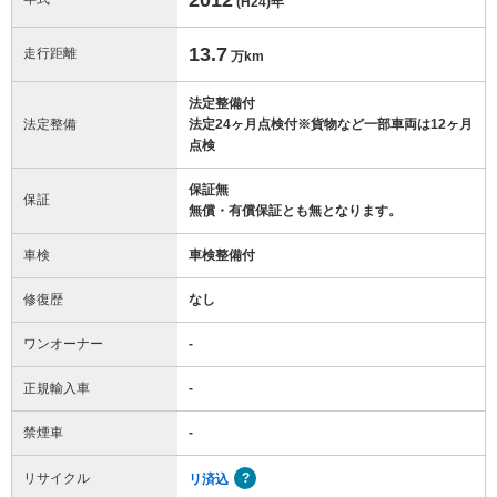
(H24)
年
13.7
走行距離
万km
法定整備付
法定整備
法定24ヶ月点検付※貨物など一部車両は12ヶ月
点検
保証無
保証
無償・有償保証とも無となります。
車検
車検整備付
修復歴
なし
ワンオーナー
-
正規輸入車
-
禁煙車
-
リサイクル
リ済込