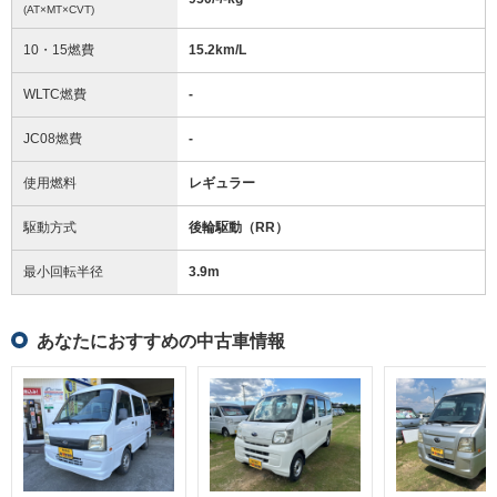
(AT×MT×CVT)
10・15燃費
15.2km/L
WLTC燃費
-
JC08燃費
-
使用燃料
レギュラー
駆動方式
後輪駆動（RR）
最小回転半径
3.9
m
あなたにおすすめの中古車情報