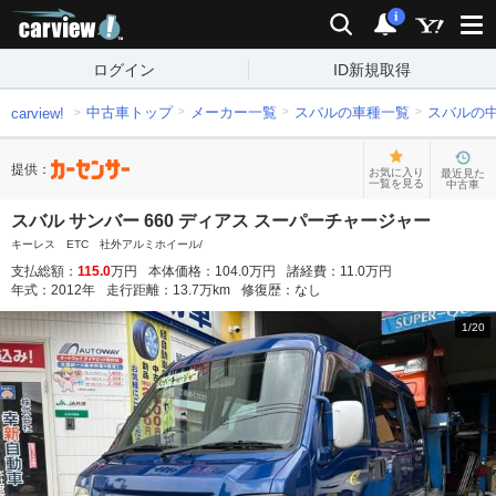
carview!
検索
通知
i
ログイン
ID新規取得
中古車トップ
メーカー一覧
スバルの車種一覧
スバルの
carview!
提供：
お気に入り
最近見た
一覧を見る
中古車
スバル サンバー 660 ディアス スーパーチャージャー
キーレス ETC 社外アルミホイール/
支払総額：
115.0
万円
本体価格：
104.0
万円
諸経費：
11.0
万円
年式：
2012
年
走行距離：
13.7
万km
修復歴：
なし
1
/
20