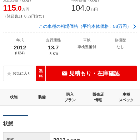
115
104
.0
.0
万円
万円
（諸経費11 .0 万円含む）
この車種の相場価格（平均本体価格：58万円）
年式
走行距離
車検
修復歴
2012
13.7
車検整備付
なし
(H24)
万km
無
見積もり・在庫確認
料
購入
販売店
車種
状態
装備
プラン
情報
スペック
状態
2012
年式