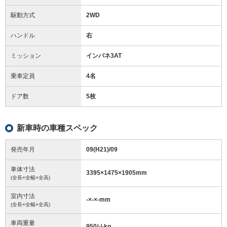
駆動方式
2WD
ハンドル
右
ミッション
インパネ3AT
乗車定員
4名
ドア数
5枚
新車時の車種スペック
発売年月
09(H21)/09
車体寸法
3395
×
1475
×
1905
mm
(全長×全幅×全高)
室内寸法
-
×
-
×
-
mm
(全長×全幅×全高)
車両重量
950/-/-
kg