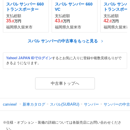
スバル サンバー 660
スバル サンバー 660
スバル サンバー
トランスポーター
VC
トランスポー
支払総額
支払総額
支払総額
35
43
42
.0
万円
.0
万円
.0
万円
福岡県久留米市
福岡県久留米市
福岡県久留米市
スバル サンバーの中古車をもっと見る
Yahoo! JAPAN IDでログイン
するとお気に入りに登録や複数見積もりがで
きるようになります。
中古車トップへ
新車カタログ
スバル(SUBARU)
サンバー
サンバーの中古
carview!
※仕様・オプション・装備の詳細については各販売店にお問い合わせくださ
い。