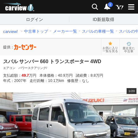
carview!
検索
通知
i
ログイン
ID新規取得
中古車トップ
メーカー一覧
スバルの車種一覧
スバルの
carview!
提供：
お気に入り
最近見た
一覧を見る
中古車
スバル サンバー 660 トランスポーター 4WD
エアコン パワーステアリング/
支払総額：
49.7
万円
本体価格：
40.9
万円
諸経費：
8.8
万円
年式：
2007
年
走行距離：
10.1
万km
修復歴：
なし
1
/
20