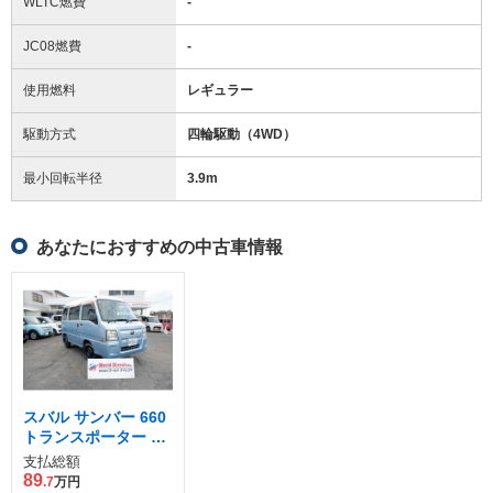
WLTC燃費
-
JC08燃費
-
使用燃料
レギュラー
駆動方式
四輪駆動（4WD）
最小回転半径
3.9
m
あなたにおすすめの中古車情報
スバル サンバー 660
トランスポーター ス
ーパーチャージャー
支払総額
4WD
89
.7
万円