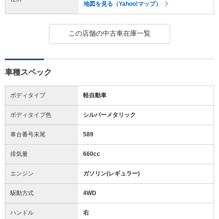
地図を見る（Yahoo!マップ）
この店舗の中古車在庫一覧
車種スペック
ボディタイプ
軽自動車
ボディタイプ色
シルバーメタリック
車台番号末尾
589
排気量
660cc
エンジン
ガソリン(レギュラー)
駆動方式
4WD
ハンドル
右