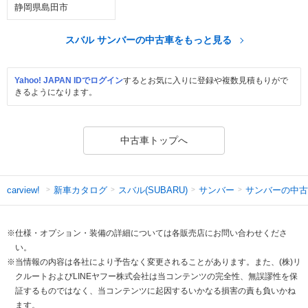
静岡県島田市
スバル サンバーの中古車をもっと見る
Yahoo! JAPAN IDでログイン
するとお気に入りに登録や複数見積もりがで
きるようになります。
中古車トップへ
新車カタログ
スバル(SUBARU)
サンバー
サンバーの中古
carview!
※仕様・オプション・装備の詳細については各販売店にお問い合わせくださ
い。
※当情報の内容は各社により予告なく変更されることがあります。また、(株)リ
クルートおよびLINEヤフー株式会社は当コンテンツの完全性、無誤謬性を保
証するものではなく、当コンテンツに起因するいかなる損害の責も負いかね
ます。