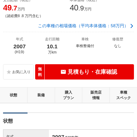
49
40
.7
.9
万円
万円
（諸経費8 .8 万円含む）
この車種の相場価格（平均本体価格：58万円）
年式
走行距離
車検
修復歴
2007
10.1
車検整備付
なし
(H19)
万km
無
見積もり・在庫確認
料
購入
販売店
車種
状態
装備
プラン
情報
スペック
状態
2007
年式