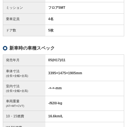
ミッション
フロア5MT
乗車定員
4名
ドア数
5枚
新車時の車種スペック
発売年月
05(H17)/11
車体寸法
3395
×
1475
×
1905
mm
(全長×全幅×全高)
室内寸法
-
×
-
×
-
mm
(全長×全幅×全高)
車両重量
-/920/-
kg
(AT×MT×CVT)
10・15燃費
16.6km/L