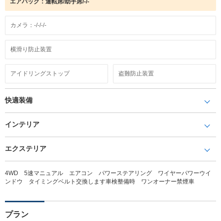
エアバック：運転席/助手席/-/-
カメラ：-/-/-/-
横滑り防止装置
アイドリングストップ
盗難防止装置
快適装備
インテリア
エクステリア
4WD 5速マニュアル エアコン パワーステアリング ワイヤーパワーウイ
ンドウ タイミングベルト交換します車検整備時 ワンオーナー禁煙車
プラン