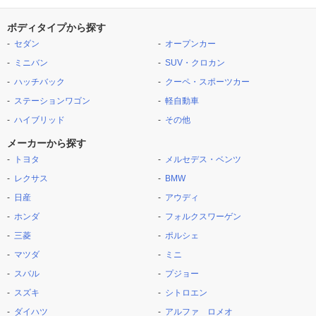
ボディタイプから探す
セダン
オープンカー
ミニバン
SUV・クロカン
ハッチバック
クーペ・スポーツカー
ステーションワゴン
軽自動車
ハイブリッド
その他
メーカーから探す
トヨタ
メルセデス・ベンツ
レクサス
BMW
日産
アウディ
ホンダ
フォルクスワーゲン
三菱
ポルシェ
マツダ
ミニ
スバル
プジョー
スズキ
シトロエン
ダイハツ
アルファ ロメオ