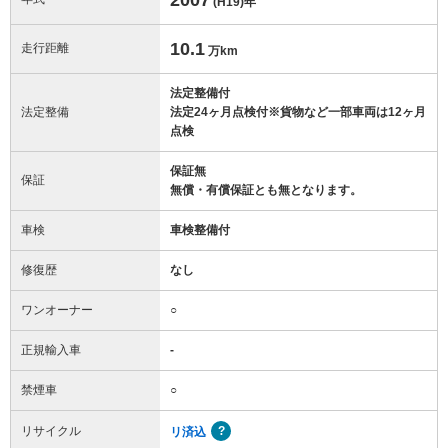
(H19)
年
10.1
走行距離
万km
法定整備付
法定整備
法定24ヶ月点検付※貨物など一部車両は12ヶ月
点検
保証無
保証
無償・有償保証とも無となります。
車検
車検整備付
修復歴
なし
ワンオーナー
○
正規輸入車
-
禁煙車
○
リサイクル
リ済込