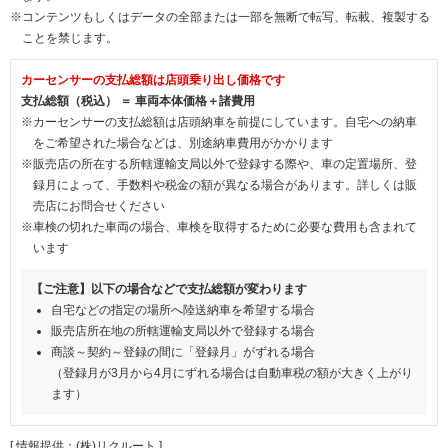
※コンテンツもしくはデータの全部または一部を無断で転写、転載、複製する
ことを禁じます。
カーセンサーの支払総額は店頭乗り出し価格です
支払総額（税込） ＝ 車両本体価格＋諸費用
※カーセンサーの支払総額は店頭納車を前提にしています。自宅への納車
をご希望された場合などは、別途納車費用がかかります
※販売店の所在する所轄運輸支局以外で登録する際や、車の定置場所、登
録月によって、手数料や税金の額が異なる場合があります。詳しくは販
売店にお問合せください
※車検の切れた車両の場合、車検を取得するために必要な費用も含まれて
います
【ご注意】以下の場合などで支払総額が変わります
自宅などの指定の場所へ陸送納車を希望する場合
販売店所在地の所轄運輸支局以外で登録する場合
商談～契約～登録の間に「登録月」がずれる場合
（登録月が3月から4月にずれる場合は自動車税の額が大きく上がり
ます）
[ 情報提供：(株)リクルート ]