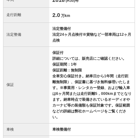
(H30)
年
2.0
走行距離
万km
法定整備付
法定整備
法定24ヶ月点検付※貨物など一部車両は12ヶ月
点検
保証付
詳細については、販売店にご確認ください。
保証期間：1年
保証距離：無制限
全車安心保証付き。納車日から1年間（走行距
離無制限）、保証書に基づき無料修理いたしま
保証
す。※事業用・レンタカー登録、および輸入車
は6ヶ月間または走行距離5，000kmまでとなり
ます。納車時点で装備されているオーディオや
カーナビ等の装備類も保証対象です。保証範囲
などの詳細は弊社ホームページをご覧くださ
い。
車検
車検整備付