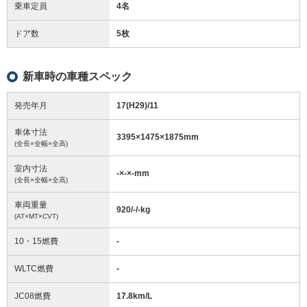
乗車定員
4名
ドア数
5枚
新車時の車種スペック
発売年月
17(H29)/11
車体寸法
3395
×
1475
×
1875
mm
(全長×全幅×全高)
室内寸法
-
×
-
×
-
mm
(全長×全幅×全高)
車両重量
920/-/-
kg
(AT×MT×CVT)
10・15燃費
-
WLTC燃費
-
JC08燃費
17.8km/L