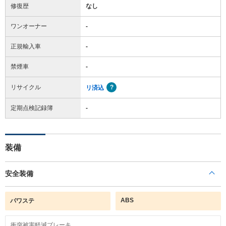
修復歴
なし
ワンオーナー
-
正規輸入車
-
禁煙車
-
リサイクル
リ済込
定期点検記録簿
-
装備
安全装備
ABS
パワステ
衝突被害軽減ブレーキ