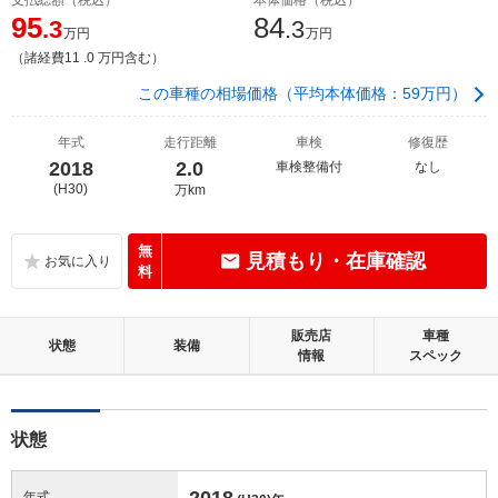
95
84
.3
.3
万円
万円
（諸経費11 .0 万円含む）
この車種の相場価格（平均本体価格：59万円）
年式
走行距離
車検
修復歴
2018
2.0
車検整備付
なし
(H30)
万km
無
見積もり・在庫確認
料
販売店
車種
状態
装備
情報
スペック
状態
2018
年式