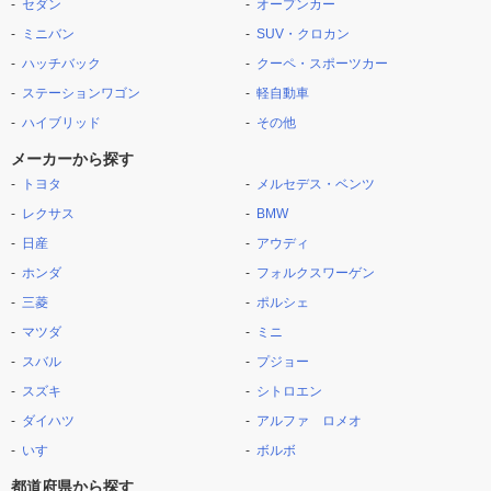
セダン
オープンカー
ミニバン
SUV・クロカン
ハッチバック
クーペ・スポーツカー
ステーションワゴン
軽自動車
ハイブリッド
その他
メーカーから探す
トヨタ
メルセデス・ベンツ
レクサス
BMW
日産
アウディ
ホンダ
フォルクスワーゲン
三菱
ポルシェ
マツダ
ミニ
スバル
プジョー
スズキ
シトロエン
ダイハツ
アルファ ロメオ
いすゞ
ボルボ
都道府県から探す