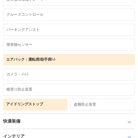
クルーズコントロール
パーキングアシスト
障害物センサー
エアバック：運転席/助手席/-/-
カメラ：-/-/-/-
横滑り防止装置
アイドリングストップ
盗難防止装置
快適装備
インテリア