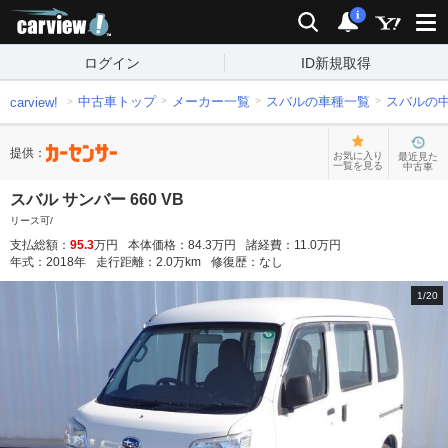
carview!
検索
通知
i
ログイン
ID新規取得
中古車トップ
メーカー一覧
スバルの車種一覧
スバルの
carview!
提供：
お気に入り
最近見た
一覧を見る
中古車
スバル サンバー 660 VB
リース可/
支払総額：
95.3
万円
本体価格：
84.3
万円
諸経費：
11.0
万円
年式：
2018
年
走行距離：
2.0
万km
修復歴：
なし
1
/
20