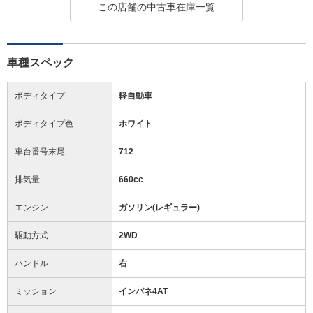
この店舗の中古車在庫一覧
車種スペック
ボディタイプ
軽自動車
ボディタイプ色
ホワイト
車台番号末尾
712
排気量
660cc
エンジン
ガソリン(レギュラー)
駆動方式
2WD
ハンドル
右
ミッション
インパネ4AT