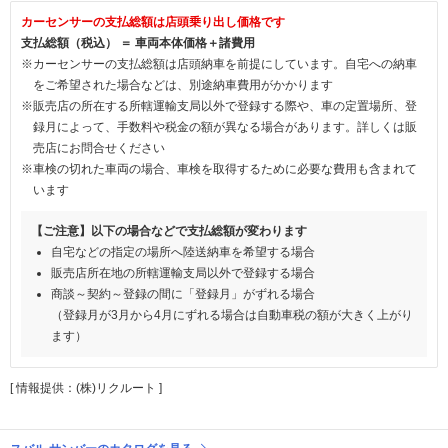
カーセンサーの支払総額は店頭乗り出し価格です
支払総額（税込） ＝ 車両本体価格＋諸費用
※カーセンサーの支払総額は店頭納車を前提にしています。自宅への納車
をご希望された場合などは、別途納車費用がかかります
※販売店の所在する所轄運輸支局以外で登録する際や、車の定置場所、登
録月によって、手数料や税金の額が異なる場合があります。詳しくは販
売店にお問合せください
※車検の切れた車両の場合、車検を取得するために必要な費用も含まれて
います
【ご注意】以下の場合などで支払総額が変わります
自宅などの指定の場所へ陸送納車を希望する場合
販売店所在地の所轄運輸支局以外で登録する場合
商談～契約～登録の間に「登録月」がずれる場合
（登録月が3月から4月にずれる場合は自動車税の額が大きく上がり
ます）
[ 情報提供：(株)リクルート ]