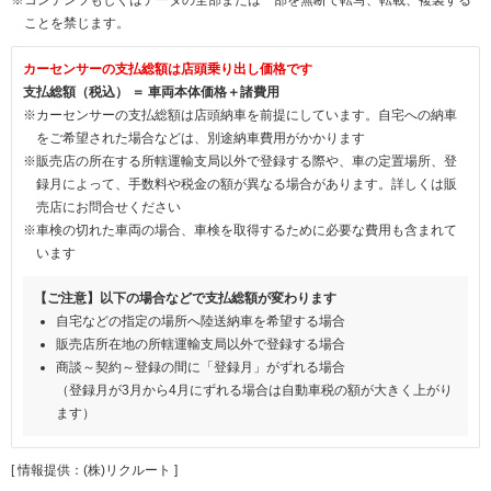
ことを禁じます。
カーセンサーの支払総額は店頭乗り出し価格です
支払総額（税込） ＝ 車両本体価格＋諸費用
※カーセンサーの支払総額は店頭納車を前提にしています。自宅への納車
をご希望された場合などは、別途納車費用がかかります
※販売店の所在する所轄運輸支局以外で登録する際や、車の定置場所、登
録月によって、手数料や税金の額が異なる場合があります。詳しくは販
売店にお問合せください
※車検の切れた車両の場合、車検を取得するために必要な費用も含まれて
います
【ご注意】以下の場合などで支払総額が変わります
自宅などの指定の場所へ陸送納車を希望する場合
販売店所在地の所轄運輸支局以外で登録する場合
商談～契約～登録の間に「登録月」がずれる場合
（登録月が3月から4月にずれる場合は自動車税の額が大きく上がり
ます）
[ 情報提供：(株)リクルート ]