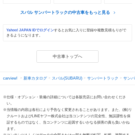
スバル サンバートラックの中古車をもっと見る
Yahoo! JAPAN IDでログイン
するとお気に入りに登録や複数見積もりがで
きるようになります。
中古車トップへ
新車カタログ
スバル(SUBARU)
サンバートラック
サンバ
carview!
※仕様・オプション・装備の詳細については各販売店にお問い合わせくださ
い。
※当情報の内容は各社により予告なく変更されることがあります。また、(株)リ
クルートおよびLINEヤフー株式会社は当コンテンツの完全性、無誤謬性を保
証するものではなく、当コンテンツに起因するいかなる損害の責も負いかね
ます。
※コンテンツもしくはデータの全部または一部を無断で転写、転載、複製する