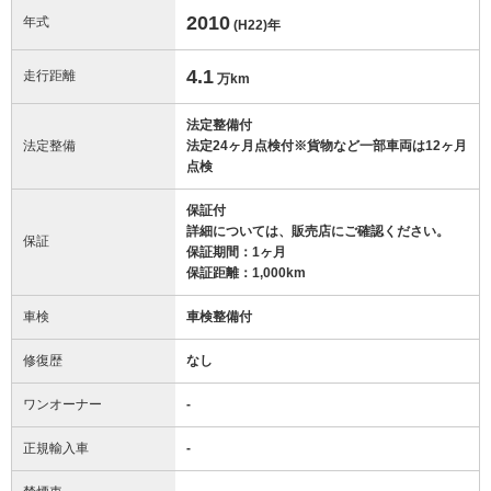
2010
年式
(H22)
年
4.1
走行距離
万km
法定整備付
法定整備
法定24ヶ月点検付※貨物など一部車両は12ヶ月
点検
保証付
詳細については、販売店にご確認ください。
保証
保証期間：1ヶ月
保証距離：1,000km
車検
車検整備付
修復歴
なし
ワンオーナー
-
正規輸入車
-