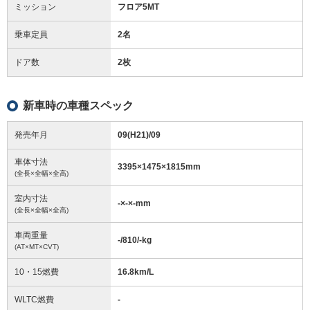
ミッション
フロア5MT
乗車定員
2名
ドア数
2枚
新車時の車種スペック
発売年月
09(H21)/09
車体寸法
3395
×
1475
×
1815
mm
(全長×全幅×全高)
室内寸法
-
×
-
×
-
mm
(全長×全幅×全高)
車両重量
-/810/-
kg
(AT×MT×CVT)
10・15燃費
16.8km/L
WLTC燃費
-