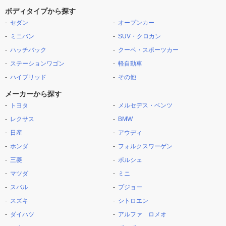
ボディタイプから探す
セダン
オープンカー
ミニバン
SUV・クロカン
ハッチバック
クーペ・スポーツカー
ステーションワゴン
軽自動車
ハイブリッド
その他
メーカーから探す
トヨタ
メルセデス・ベンツ
レクサス
BMW
日産
アウディ
ホンダ
フォルクスワーゲン
三菱
ポルシェ
マツダ
ミニ
スバル
プジョー
スズキ
シトロエン
ダイハツ
アルファ ロメオ