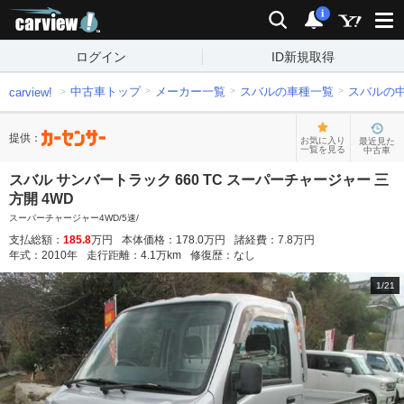
carview!
検索
通知
i
ログイン
ID新規取得
中古車トップ
メーカー一覧
スバルの車種一覧
スバルの
carview!
提供：
お気に入り
最近見た
一覧を見る
中古車
スバル サンバートラック 660 TC スーパーチャージャー 三
方開 4WD
スーパーチャージャー4WD/5速/
支払総額：
185.8
万円
本体価格：
178.0
万円
諸経費：
7.8
万円
年式：
2010
年
走行距離：
4.1
万km
修復歴：
なし
1
/
21