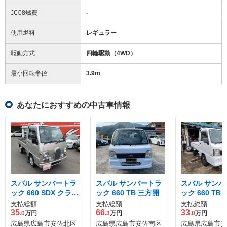
JC08燃費
-
使用燃料
レギュラー
駆動方式
四輪駆動（4WD）
最小回転半径
3.9
m
あなたにおすすめの中古車情報
スバル サンバートラ
スバル サンバートラ
スバル サンバ
ック 660 SDX クラシ
ック 660 TB 三方開
ック 660 TB
ック 三方開 4WD
支払総額
支払総額
支払総額
35
66
33
.0
万円
.3
万円
.0
万円
広島県広島市安佐北区
広島県広島市安佐南区
広島県広島市安