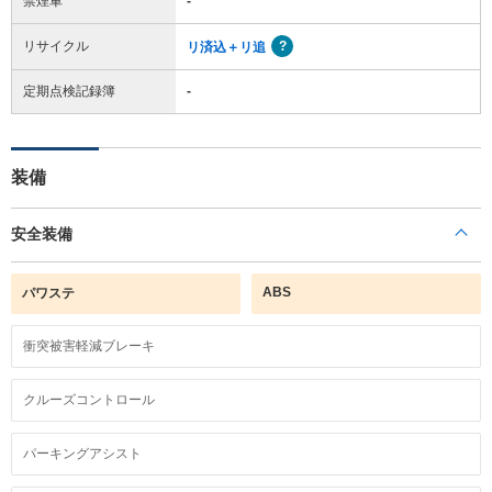
禁煙車
-
リサイクル
リ済込＋リ追
定期点検記録簿
-
装備
安全装備
ABS
パワステ
衝突被害軽減ブレーキ
クルーズコントロール
パーキングアシスト