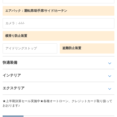
エアバック：運転席/助手席/サイド/カーテン
カメラ：-/-/-/-
横滑り防止装置
盗難防止装置
アイドリングストップ
快適装備
インテリア
エクステリア
★上半期決算セール実施中★各種オートローン、クレジットカード取り扱って
おおります♪