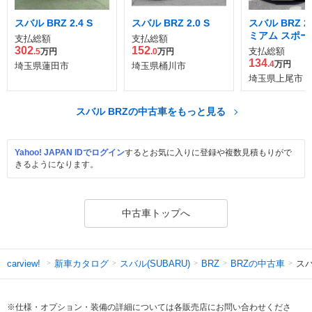
スバル BRZ 2.4 S
スバル BRZ 2.0 S
スバル BRZ 2
ミアム スポー
支払総額
支払総額
ケージ
302
152
支払総額
.5
万円
.0
万円
134
.4
万円
埼玉県蓮田市
埼玉県桶川市
埼玉県上尾市
スバル BRZの中古車をもっと見る
Yahoo! JAPAN IDでログイン
するとお気に入りに登録や複数見積もりがで
きるようになります。
中古車トップへ
新車カタログ
スバル(SUBARU)
BRZの中古車
スバ
carview!
BRZ
※仕様・オプション・装備の詳細については各販売店にお問い合わせくださ