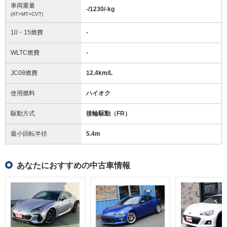
車両重量
-/1230/-
kg
(AT×MT×CVT)
10・15燃費
-
WLTC燃費
-
JC08燃費
12.4km/L
使用燃料
ハイオク
駆動方式
後輪駆動（FR）
最小回転半径
5.4
m
あなたにおすすめの中古車情報