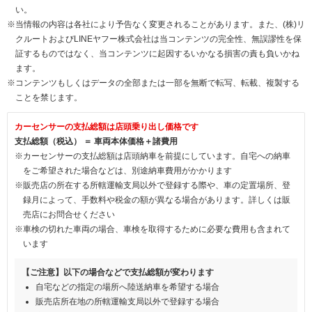
い。
※当情報の内容は各社により予告なく変更されることがあります。また、(株)リ
クルートおよびLINEヤフー株式会社は当コンテンツの完全性、無誤謬性を保
証するものではなく、当コンテンツに起因するいかなる損害の責も負いかね
ます。
※コンテンツもしくはデータの全部または一部を無断で転写、転載、複製する
ことを禁じます。
カーセンサーの支払総額は店頭乗り出し価格です
支払総額（税込） ＝ 車両本体価格＋諸費用
※カーセンサーの支払総額は店頭納車を前提にしています。自宅への納車
をご希望された場合などは、別途納車費用がかかります
※販売店の所在する所轄運輸支局以外で登録する際や、車の定置場所、登
録月によって、手数料や税金の額が異なる場合があります。詳しくは販
売店にお問合せください
※車検の切れた車両の場合、車検を取得するために必要な費用も含まれて
います
【ご注意】以下の場合などで支払総額が変わります
自宅などの指定の場所へ陸送納車を希望する場合
販売店所在地の所轄運輸支局以外で登録する場合