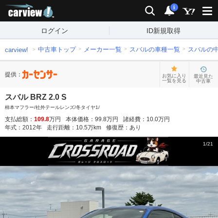
carview!
検索
通知
i
ログイン
ID新規取得
中古車トップ
メーカー一覧
スバルの車種一覧
スバルの
carview!
提供：
お気に入り
最近見た
一覧を見る
中古車
スバル BRZ 2.0 S
柿本マフラー/社外テールレンズ/冬タイヤ1/
支払総額：
109.8
万円
本体価格：
99.8
万円
諸経費：
10.0
万円
年式：
2012
年
走行距離：
10.5
万km
修復歴：
あり
1
/
21