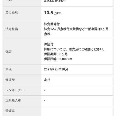
(H24)
年
10.5
走行距離
万km
法定整備付
法定整備
法定12ヶ月点検付※貨物など一部車両は6ヶ月
点検
保証付
詳細については、販売店にご確認ください。
保証
保証期間：6ヶ月
保証距離：6,000km
車検
2027(R9) 年10月
修復歴
あり
ワンオーナー
-
正規輸入車
-
禁煙車
-