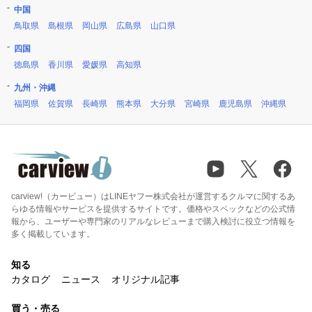
中国
鳥取県
島根県
岡山県
広島県
山口県
四国
徳島県
香川県
愛媛県
高知県
九州・沖縄
福岡県
佐賀県
長崎県
熊本県
大分県
宮崎県
鹿児島県
沖縄県
carview!（カービュー）はLINEヤフー株式会社が運営するクルマに関するあ
らゆる情報やサービスを提供するサイトです。価格やスペックなどの公式情
報から、ユーザーや専門家のリアルなレビューまで購入検討に役立つ情報を
多く掲載しています。
知る
カタログ
ニュース
オリジナル記事
買う・売る