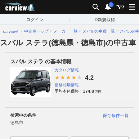
carview!
検索
通知
i
ログイン
ID新規取得
中古車トップ
メーカー一覧
スバルの車種一覧
スバルの
carview!
スバル ステラ(徳島県・徳島市)の中古車
スバル ステラ の基本情報
カタログ情報
4.2
価格相場情報
174.8
平均本体価格：
万円
検索中の条件
保存条件一覧
徳島市