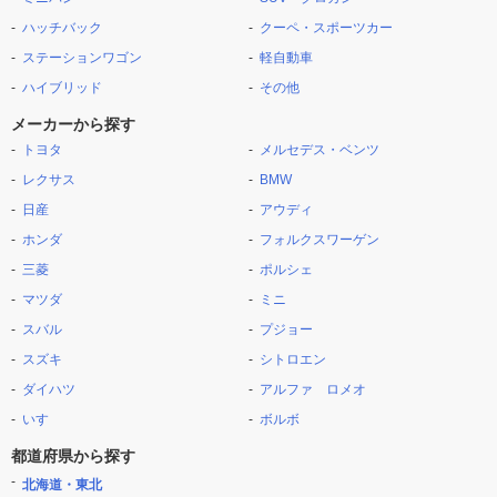
ハッチバック
クーペ・スポーツカー
ステーションワゴン
軽自動車
ハイブリッド
その他
メーカーから探す
トヨタ
メルセデス・ベンツ
レクサス
BMW
日産
アウディ
ホンダ
フォルクスワーゲン
三菱
ポルシェ
マツダ
ミニ
スバル
プジョー
スズキ
シトロエン
ダイハツ
アルファ ロメオ
いすゞ
ボルボ
都道府県から探す
北海道・東北