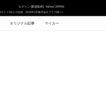
ログイン
[
新規取得
]
Yahoo! JAPAN
サイト5社との比較（2026年2月株式会社プラグ調べ）
オリジナル記事
マイカー