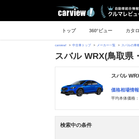
トップ
360°ビュー
カタ
carview!
中古車トップ
メーカー一覧
スバルの車
スバル WRX(鳥取県
スバル WR
価格相場情報
平均本体価格
検索中の条件