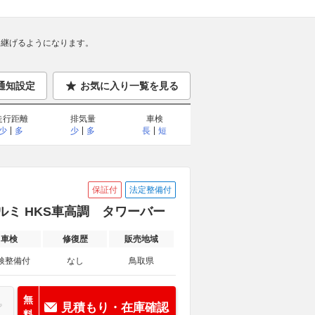
継げるようになります。
通知設定
お気に入り一覧を見る
走行距離
排気量
車検
少
多
少
多
長
短
保証付
法定整備付
外アルミ HKS車高調 タワーバー
車検
修復歴
販売地域
検整備付
なし
鳥取県
無
見積もり・在庫確認
料