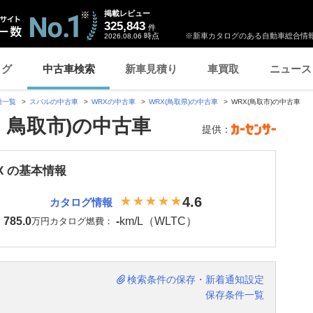
掲載レビュー
325,843
件
時点
※新車カタログのある自動車総合情報
2026.08.06
ログ
中古車検索
新車見積り
車買取
ニュース
種一覧
スバルの中古車
WRXの中古車
WRX(鳥取県)の中古車
WRX(鳥取市)の中古車
・鳥取市)の中古車
提供：
X の基本情報
4.6
カタログ情報
785.0
-
km/L（WLTC）
：
万円
カタログ燃費：
検索条件の保存・新着通知設定
保存条件一覧