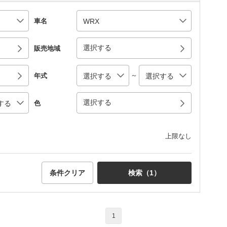
車名
選択する
販売地域
～
年式
選択する
色
上限なし
条件クリア
検索（
1
）
1