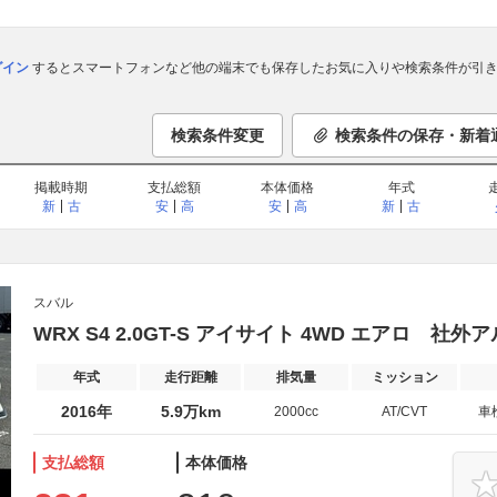
ログイン
するとスマートフォンなど他の端末でも保存したお気に入りや検索条件が引き
検索条件変更
検索条件の保存・新着
掲載時期
支払総額
本体価格
年式
新
古
安
高
安
高
新
古
スバル
WRX S4 2.0GT-S アイサイト 4WD エアロ 社
年式
走行距離
排気量
ミッション
2016年
5.9万km
2000cc
AT/CVT
車
支払総額
本体価格