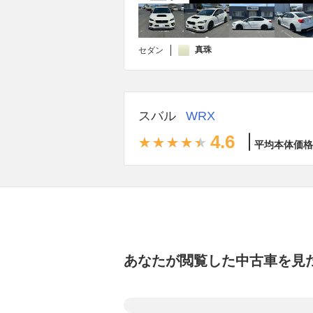
真珠
セダン
スバル
WRX
4.6
平均本体価格
あなたが閲覧した中古車を見