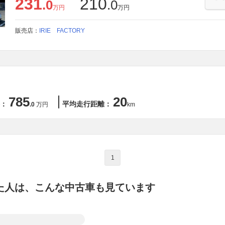
231
210
.0
.0
万円
万円
販売店：
IRIE FACTORY
785
20
：
平均走行距離：
.0
万円
km
1
た人は、こんな中古車も見ています