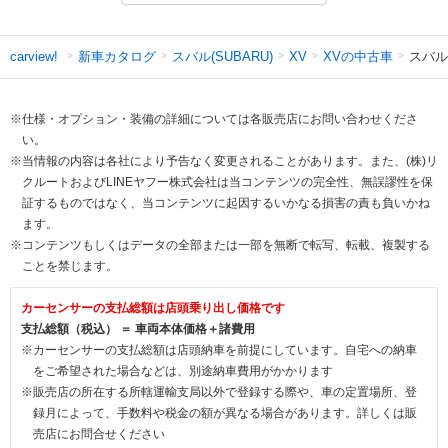
新車カタログ
スバル(SUBARU)
XVの中古車
スバル
carview!
XV
※仕様・オプション・装備の詳細については各販売店にお問い合わせくださ
い。
※当情報の内容は各社により予告なく変更されることがあります。また、(株)リ
クルートおよびLINEヤフー株式会社は当コンテンツの完全性、無誤謬性を保
証するものではなく、当コンテンツに起因するいかなる損害の責も負いかね
ます。
※コンテンツもしくはデータの全部または一部を無断で転写、転載、複製する
ことを禁じます。
カーセンサーの支払総額は店頭乗り出し価格です
支払総額（税込） ＝ 車両本体価格＋諸費用
※カーセンサーの支払総額は店頭納車を前提にしています。自宅への納車
をご希望された場合などは、別途納車費用がかかります
※販売店の所在する所轄運輸支局以外で登録する際や、車の定置場所、登
録月によって、手数料や税金の額が異なる場合があります。詳しくは販
売店にお問合せください