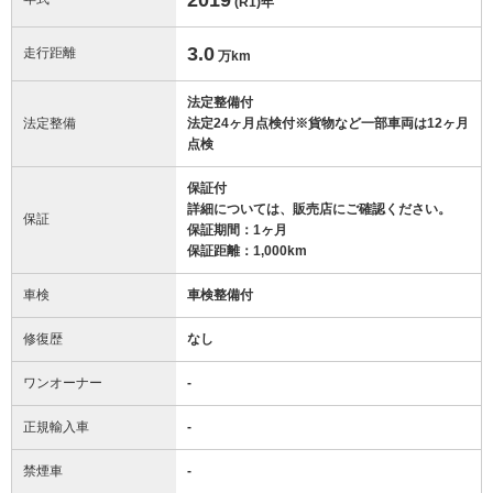
(R1)
年
3.0
走行距離
万km
法定整備付
法定整備
法定24ヶ月点検付※貨物など一部車両は12ヶ月
点検
保証付
詳細については、販売店にご確認ください。
保証
保証期間：1ヶ月
保証距離：1,000km
車検
車検整備付
修復歴
なし
ワンオーナー
-
正規輸入車
-
禁煙車
-