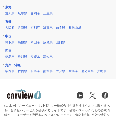
東海
愛知県
岐阜県
静岡県
三重県
近畿
大阪府
兵庫県
京都府
滋賀県
奈良県
和歌山県
中国
鳥取県
島根県
岡山県
広島県
山口県
四国
徳島県
香川県
愛媛県
高知県
九州・沖縄
福岡県
佐賀県
長崎県
熊本県
大分県
宮崎県
鹿児島県
沖縄県
carview!（カービュー）はLINEヤフー株式会社が運営するクルマに関するあ
らゆる情報やサービスを提供するサイトです。価格やスペックなどの公式情
報から、ユーザーや専門家のリアルなレビューまで購入検討に役立つ情報を