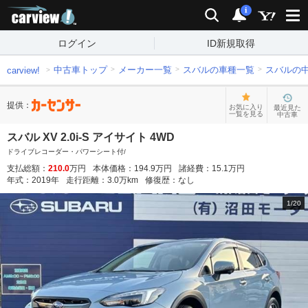
carview!
検索
通知
i
ログイン
ID新規取得
中古車トップ
メーカー一覧
スバルの車種一覧
スバルの
carview!
提供：
お気に入り
最近見た
一覧を見る
中古車
スバル XV 2.0i-S アイサイト 4WD
ドライブレコーダー・パワーシート付/
支払総額：
210.0
万円
本体価格：
194.9
万円
諸経費：
15.1
万円
年式：
2019
年
走行距離：
3.0
万km
修復歴：
なし
1
/
20