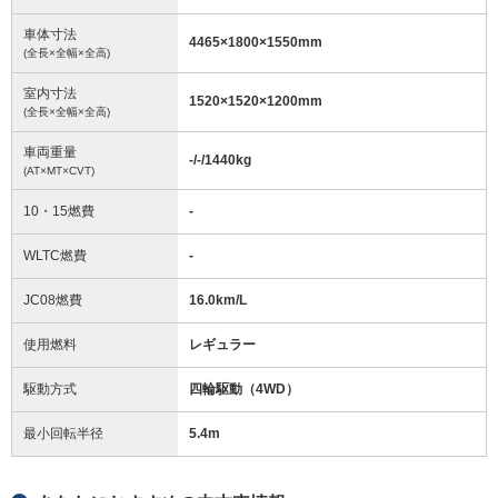
車体寸法
4465
×
1800
×
1550
mm
(全長×全幅×全高)
室内寸法
1520
×
1520
×
1200
mm
(全長×全幅×全高)
車両重量
-/-/1440
kg
(AT×MT×CVT)
10・15燃費
-
WLTC燃費
-
JC08燃費
16.0km/L
使用燃料
レギュラー
駆動方式
四輪駆動（4WD）
最小回転半径
5.4
m