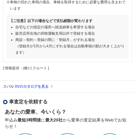
※車検の切れた車両の場合、車検を取得するために必要な費用も含まれて
います
【ご注意】以下の場合などで支払総額が変わります
自宅などの指定の場所へ陸送納車を希望する場合
販売店所在地の所轄運輸支局以外で登録する場合
商談～契約～登録の間に「登録月」がずれる場合
（登録月が3月から4月にずれる場合は自動車税の額が大きく上がり
ます）
[ 情報提供：(株)リクルート ]
スバル XVのカタログを見る
車査定を依頼する
あなたの愛車、今いくら？
申込み
最短3時間後
に
最大20社
から愛車の査定結果をWebでお知
らせ！