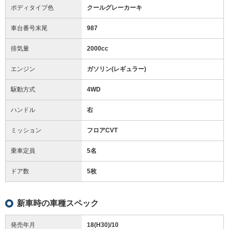
ボディタイプ色
クールグレーカーキ
車台番号末尾
987
排気量
2000cc
エンジン
ガソリン(レギュラー)
駆動方式
4WD
ハンドル
右
ミッション
フロアCVT
乗車定員
5名
ドア数
5枚
新車時の車種スペック
発売年月
18(H30)/10