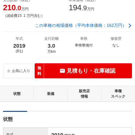
210
194
.0
.9
万円
万円
（諸経費15 .1 万円含む）
この車種の相場価格（平均本体価格：162万円）
年式
走行距離
車検
修復歴
2019
3.0
車検整備付
なし
(R1)
万km
無
見積もり・在庫確認
料
販売店
車種
状態
装備
情報
スペック
状態
2019
年式