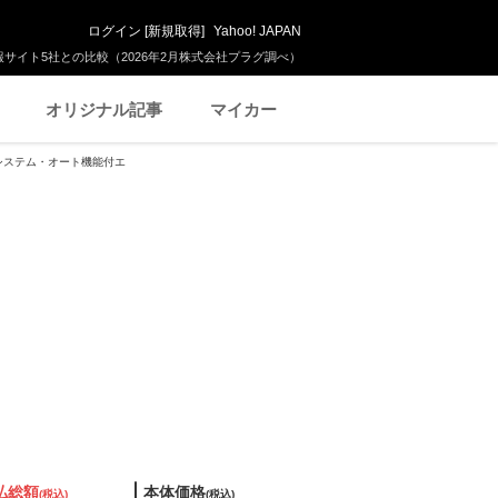
ログイン
[
新規取得
]
Yahoo! JAPAN
サイト5社との比較（2026年2月株式会社プラグ調べ）
オリジナル記事
マイカー
ートシステム・オート機能付エ
払総額
本体価格
(税込)
(税込)