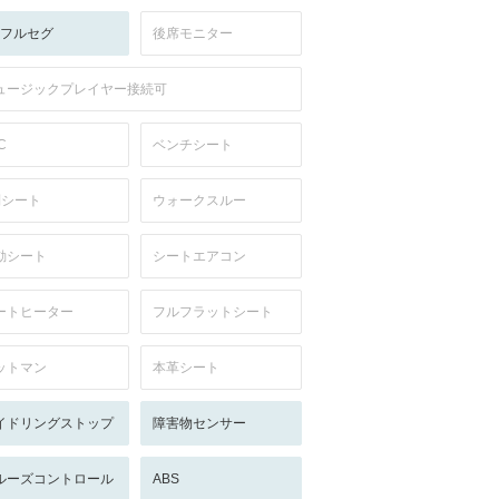
V:フルセグ
後席モニター
ュージックプレイヤー接続可
C
ベンチシート
列シート
ウォークスルー
動シート
シートエアコン
ートヒーター
フルフラットシート
ットマン
本革シート
イドリングストップ
障害物センサー
ルーズコントロール
ABS