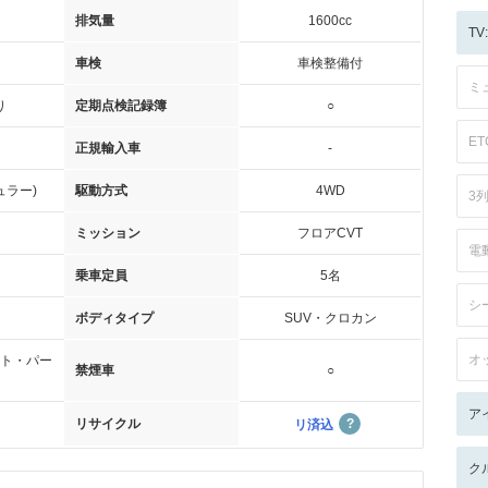
排気量
1600cc
T
車検
車検整備付
ミ
り
定期点検記録簿
○
ET
正規輸入車
-
ュラー)
駆動方式
4WD
3
ミッション
フロアCVT
電
乗車定員
5名
シ
ボディタイプ
SUV・クロカン
オ
ト・パー
禁煙車
○
ア
リサイクル
リ済込
ク