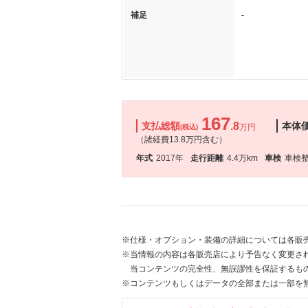
補足
-
167
支払総額
.8
本体
万円
(税込)
（諸経費13.8万円含む）
年式
2017年
走行距離
4.4万km
車検
車検
※仕様・オプション・装備の詳細については各販
※当情報の内容は各販売店により予告なく変更され
当コンテンツの完全性、無誤謬性を保証するも
※コンテンツもしくはデータの全部または一部を