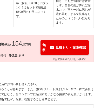
積もっても塗装面には密着
年（保証上限20万円プラ
せず、自然の雨が降れば撥
ン）2点セットで税込み
水力で、雨と一緒に汚れが
5500円もお得になりま
流れ落ち、まるで洗車をし
す。
たかのようにきれいになり
ます。
154
価格
.0
万円
無
(税込)
見積もり・在庫確認
料
整備付
修復歴
あり
※お電話番号の入力は不要です。
売店にお問い合わせください。
ることがあります。また、(株)リクルートおよびLINEヤフー株式会社は
のではなく、当コンテンツに起因するいかなる損害の責も負いかねます。
無断で転写、転載、複製することを禁じます。