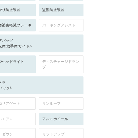
滑り防止装置
盗難防止装置
突被害軽減ブレーキ
パーキングアシスト
アバッグ
転席/助手席/サイド/-
EDヘッドライト
ディスチャージドラン
プ
メラ
-/バック/-
動リアゲート
サンルーフ
ルエアロ
アルミホイール
ーダウン
リフトアップ