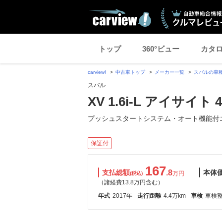
トップ
360°ビュー
カタ
carview!
中古車トップ
メーカー一覧
スバルの車
スバル
XV 1.6i-L アイサイト 
プッシュスタートシステム・オート機能付
保証付
167
支払総額
.8
本体
万円
(税込)
（諸経費13.8万円含む）
年式
2017年
走行距離
4.4万km
車検
車検