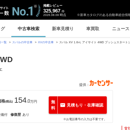
掲載レビュー
325,967
件
時点
※新車カタログのある自動車総合情報
2026.08.09
ログ
中古車検索
新車見積り
車買取
ニュース
種一覧
スバルの中古車
XVの中古車
スバル XV 1.6i-L アイサイト 4WD プッシュスタ
4WD
エ
提供：
154
価格
.0
万円
無
(税込)
見積もり・在庫確認
料
整備付
修復歴
あり
※お電話番号の入力は不要です。
支