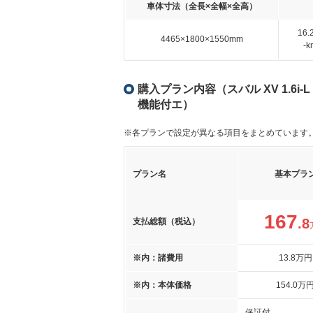
車体寸法（全長×全幅×全高）
16
4465×1800×1550mm
-
購入プラン内容（スバル XV 1.6i
機能付エ）
※各プランで設定が異なる項目をまとめています
プラン名
基本プラ
167
.8
支払総額（税込）
※内：諸費用
13
.8
万円
※内：本体価格
154
.0
万
保証付