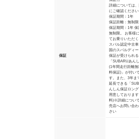
詳細については、
にご確認ください
保証期間：1年
保証距離：無制限
保証期間：1年 
無制限。 お客様
てお乗りいただく
スバル認定中古車
国のスバルディー
保証
保証が受けられる
「SUBARUあん
(1年間走行距離
料保証)」が付い
す。また、3年ま
延長できる「SUB
んしん保証ロング
用意しております
料)※詳細につい
売店へお問い合わ
さい