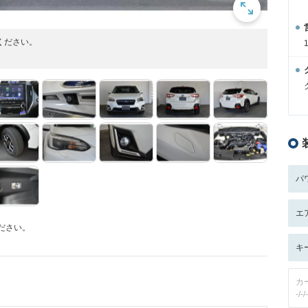
ください。
パ
エ
ださい。
キ
カ
-/-/-