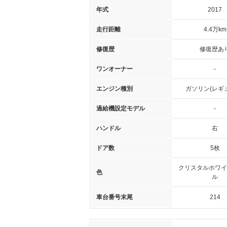
年式
2017
走行距離
4.4万km
修復歴
修復歴あ
ワンオーナー
-
エンジン種別
ガソリン(レギ
過給機設定モデル
-
ハンドル
右
ドア数
5枚
クリスタルホワイ
色
ル
車台番号末尾
214