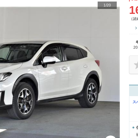
1
/
20
1
（諸
2
ス