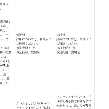
販売店
。
保証距離：
に安心し
為に、
に、全
保証付
保証付
ラーで
詳細については、販売店に
詳細については、販売店に
ご確認ください。
ご確認ください。
しん保証
保証期間：1年
保証期間：1年
無制限の無
保証距離：無制限
保証距離：無制限
ていま
で保証を
ARUあ
」もご
。(有
ては、販
せくだ
フレッシュキーパーは、汚
れの密着を防ぐ特殊な防汚
スバルオリジナルU-carマ
性能を持ち、ほこりが降り
ット・タイヤパンク保証2