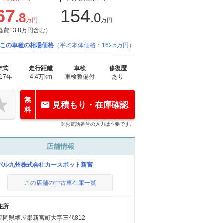
67
154
.8
.0
万円
万円
経費13.8万円含む）
この車種の相場価格
（平均本体価格：162.5万円）
年式
走行距離
車検
修復歴
017年
4.4万km
車検整備付
あり
無
見積もり・在庫確認
料
※お電話番号の入力は不要です。
店舗情報
バル九州株式会社カースポット新宮
この店舗の中古車在庫一覧
住所
福岡県糟屋郡新宮町大字三代812