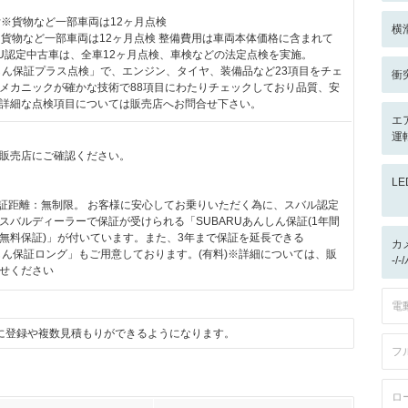
付※貨物など一部車両は12ヶ月点検
横
※貨物など一部車両は12ヶ月点検 整備費用は車両本体価格に含まれて
ARU認定中古車は、全車12ヶ月点検、車検などの法定点検を実施。
んしん保証プラス点検」で、エンジン、タイヤ、装備品など23項目をチェ
衝
メカニックが確かな技術で88項目にわたりチェックしており品質、安
詳細な点検項目については販売店へお問合せ下さい。
エ
運
販売店にご確認ください。
L
保証距離：無制限。 お客様に安心してお乗りいただく為に、スバル認定
スバルディーラーで保証が受けられる「SUBARUあんしん保証(1年間
無料保証)」が付いています。また、3年まで保証を延長できる
カ
んしん保証ロング」もご用意しております。(有料)※詳細については、販
-/
せください
電
に登録や複数見積もりができるようになります。
フ
ロ