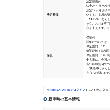
法定整備付
法定24ヶ月点検
法定12ヶ月点検
法定整備
います。 SUB
「SUBARUあ
ック。スバル専門
心を支えます。※
保証付
詳細については、
保証期間：1年
保証距離：無制限
保証
保証期間：1年 
中古車に、全国の
走行距離無制限の
「SUBARUあ
売店へお問い合わ
Yahoo! JAPAN IDでログイン
するとお気に入り
新車時の基本情報