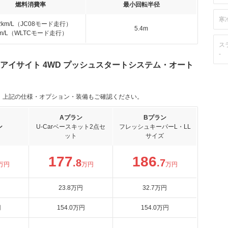
燃料消費率
最小回転半径
寒
.2km/L（JC08モード走行）
5.4m
km/L（WLTCモード走行）
ス
-
-L アイサイト 4WD プッシュスタートシステム・オート
。上記の仕様・オプション・装備もご確認ください。
Aプラン
Bプラン
ン
U-Carベースキット2点セ
フレッシュキーパーL・LL
ット
サイズ
177
186
.8
.7
万円
万円
万円
23
.8
万円
32
.7
万円
円
154
.0
万円
154
.0
万円