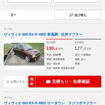
2
件
並び替え
スバル
ヴィヴィオ 660 RX-R 4WD 車高調 社外マフラー
支払総額
本体価格
.
.
130
127
0
0
万円
万円
年式
1992年
走行
7.5万km
車検
車検整備無
修復
あり
保証
保証無
整備
-
住所
鳥取県 岩美郡岩美町
無
見積もり・在庫確認
料
スバル
ヴィヴィオ 660 RX-R 4WD ローダウン フジツボマフラー