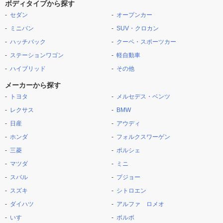
ボディタイプから探す
セダン
オープンカー
ミニバン
SUV・クロカン
ハッチバック
クーペ・スポーツカー
ステーションワゴン
軽自動車
ハイブリッド
その他
メーカーから探す
トヨタ
メルセデス・ベンツ
レクサス
BMW
日産
アウディ
ホンダ
フォルクスワーゲン
三菱
ポルシェ
マツダ
ミニ
スバル
プジョー
スズキ
シトロエン
ダイハツ
アルファ ロメオ
いすゞ
ボルボ