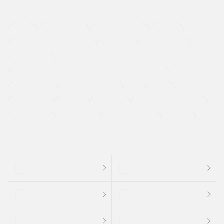
４ＷＤ
定期点検記録簿
ワンオーナーカー
福祉車両
メーカー系販売店取り扱い車
修復歴無し
アルミホイール
寒冷地仕様車
過給機設定モデル（ターボ・スーパーチャージャーなど)
ETC
CDプレーヤー
カーナビゲーション
禁煙車
法定整備付き
保証付き
エアバッグ
ディスチャージドランプ
支払総顔あり
クーポンあり
車両品質評価書付
新着車両