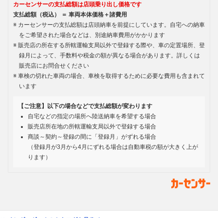
カーセンサーの支払総額は店頭乗り出し価格です
支払総額（税込） ＝ 車両本体価格＋諸費用
カーセンサーの支払総額は店頭納車を前提にしています。自宅への納車
をご希望された場合などは、別途納車費用がかかります
販売店の所在する所轄運輸支局以外で登録する際や、車の定置場所、登
録月によって、手数料や税金の額が異なる場合があります。詳しくは
販売店にお問合せください
車検の切れた車両の場合、車検を取得するために必要な費用も含まれて
います
【ご注意】以下の場合などで支払総額が変わります
自宅などの指定の場所へ陸送納車を希望する場合
販売店所在地の所轄運輸支局以外で登録する場合
商談～契約～登録の間に「登録月」がずれる場合
（登録月が3月から4月にずれる場合は自動車税の額が大きく上が
ります）