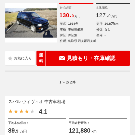
支払総額
本体価格
.
.
130
127
0
0
万円
万円
年式
1994年
走行
20.8万km
車検
車検整備無
修復
なし
保証
保証無
整備
-
住所
鳥取県 岩美郡岩美町
無
見積もり・在庫確認
料
1
〜
2
/
2
件
スバル ヴィヴィオ 中古車相場
4.1
平均本体価格：
平均走行距離：
89
121,880
.9
万円
km