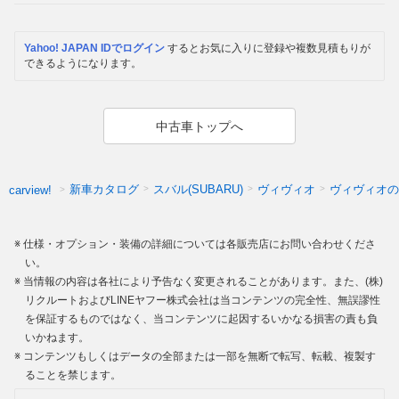
Yahoo! JAPAN IDでログイン
するとお気に入りに登録や複数見積もりが
できるようになります。
中古車トップへ
新車カタログ
スバル(SUBARU)
ヴィヴィオ
ヴィヴィオの
carview!
仕様・オプション・装備の詳細については各販売店にお問い合わせくださ
い。
当情報の内容は各社により予告なく変更されることがあります。また、(株)
リクルートおよびLINEヤフー株式会社は当コンテンツの完全性、無誤謬性
を保証するものではなく、当コンテンツに起因するいかなる損害の責も負
いかねます。
コンテンツもしくはデータの全部または一部を無断で転写、転載、複製す
ることを禁じます。