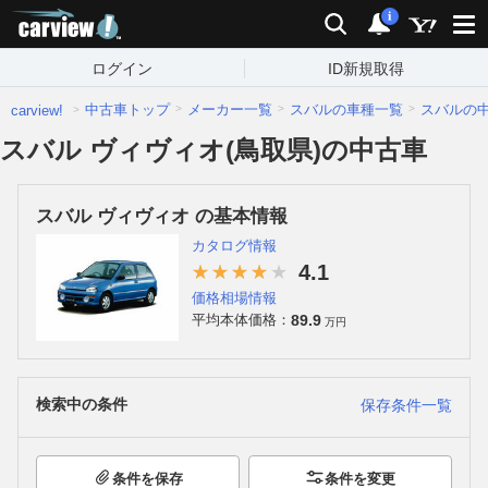
carview!
検索
通知
i
ログイン
ID新規取得
中古車トップ
メーカー一覧
スバルの車種一覧
スバルの
carview!
スバル ヴィヴィオ(鳥取県)の中古車
スバル ヴィヴィオ の基本情報
カタログ情報
4.1
価格相場情報
89.9
平均本体価格：
万円
検索中の条件
保存条件一覧
条件を保存
条件を変更