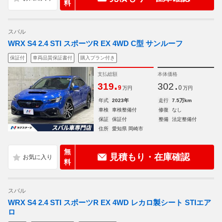
料
スバル
WRX S4 2.4 STI スポーツR EX 4WD C型 サンルーフ
保証付
車両品質保証書付
購入プラン付き
支払総額
本体価格
.
.
319
302
9
0
万円
万円
年式
2023年
走行
7.5万km
車検
車検整備付
修復
なし
保証
保証付
整備
法定整備付
住所
愛知県 岡崎市
無
見積もり・在庫確認
料
スバル
WRX S4 2.4 STI スポーツR EX 4WD レカロ製シート STIエア
ロ