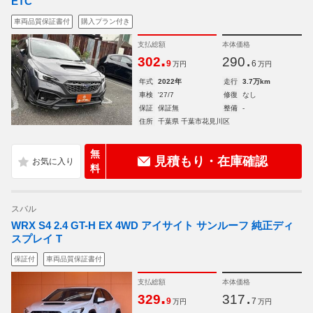
ETC
車両品質保証書付
購入プラン付き
支払総額
本体価格
.
.
302
290
9
6
万円
万円
年式
2022年
走行
3.7万km
車検
'27/7
修復
なし
保証
保証無
整備
-
住所
千葉県 千葉市花見川区
無
見積もり・在庫確認
料
スバル
WRX S4 2.4 GT-H EX 4WD アイサイト サンルーフ 純正ディ
スプレイ T
保証付
車両品質保証書付
支払総額
本体価格
.
.
329
317
9
7
万円
万円