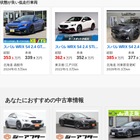
状態が良い低走行車両
スバル WRX S4 2.4 GT-H EX 4WD STIフルエアロ 柿本マフラー 11.6型ナビ
スバル WRX S4 2.4 STI スポーツR EX 4WD 11.6インチモニター・フロント＆サイド＆バ
総額
本体
総額
本体
総額
本体
353
339
362
352
385
377
.1
万円
.9
万円
.9
万円
.0
万円
.0
万円
.0
北海道 函館市
東京都 江戸川区
北海道 河東郡音更町
2024年/0.5万km
2022年/1.0万km
2026年/0.3万km
あなたにおすすめの中古車情報