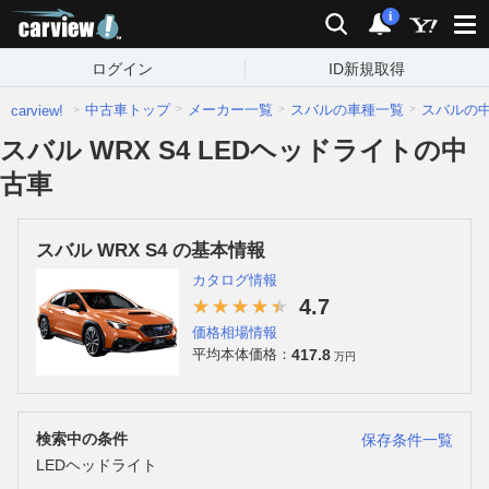
carview!
検索
通知
i
ログイン
ID新規取得
中古車トップ
メーカー一覧
スバルの車種一覧
スバルの
carview!
スバル WRX S4 LEDヘッドライトの中
古車
スバル WRX S4 の基本情報
カタログ情報
4.7
価格相場情報
417.8
平均本体価格：
万円
検索中の条件
保存条件一覧
LEDヘッドライト