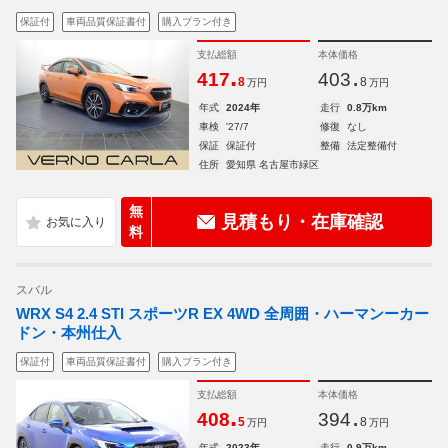
保証付
車両品質保証書付
購入プラン付き
支払総額
本体価格
.
.
417
403
8
8
万円
万円
年式
2024年
走行
0.8万km
車検
'27/7
修復
なし
保証
保証付
整備
法定整備付
住所
愛知県 名古屋市緑区
無
見積もり・在庫確認
料
スバル
WRX S4 2.4 STI スポーツR EX 4WD 全周囲・ハーマンーカー
ドン・本州仕入
保証付
車両品質保証書付
購入プラン付き
支払総額
本体価格
.
.
408
394
5
8
万円
万円
年式
2023年
走行
0.9万km