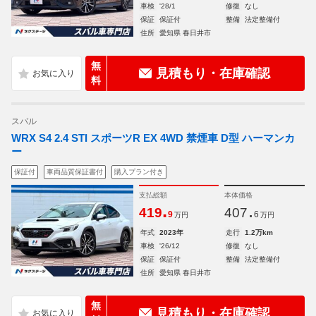
車検
'28/1
修復
なし
保証
保証付
整備
法定整備付
住所
愛知県 春日井市
無
見積もり・在庫確認
料
スバル
WRX S4 2.4 STI スポーツR EX 4WD 禁煙車 D型 ハーマンカ
ー
保証付
車両品質保証書付
購入プラン付き
支払総額
本体価格
.
.
419
407
9
6
万円
万円
年式
2023年
走行
1.2万km
車検
'26/12
修復
なし
保証
保証付
整備
法定整備付
住所
愛知県 春日井市
無
見積もり・在庫確認