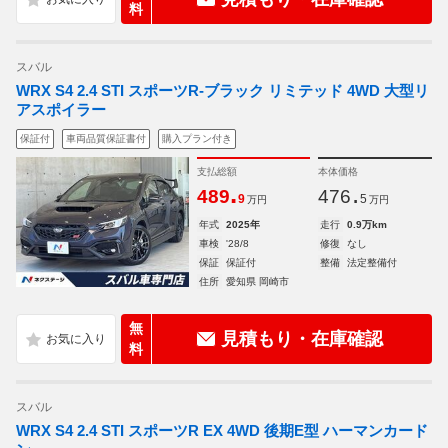
料
スバル
WRX S4 2.4 STI スポーツR-ブラック リミテッド 4WD 大型リ
アスポイラー
保証付
車両品質保証書付
購入プラン付き
支払総額
本体価格
.
.
489
476
9
5
万円
万円
年式
2025年
走行
0.9万km
車検
'28/8
修復
なし
保証
保証付
整備
法定整備付
住所
愛知県 岡崎市
無
見積もり・在庫確認
料
スバル
WRX S4 2.4 STI スポーツR EX 4WD 後期E型 ハーマンカード