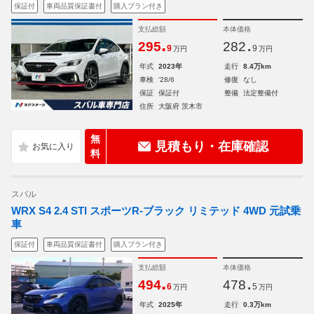
保証付
車両品質保証書付
購入プラン付き
支払総額
本体価格
.
.
295
282
9
9
万円
万円
年式
2023年
走行
8.4万km
車検
'28/6
修復
なし
保証
保証付
整備
法定整備付
住所
大阪府 茨木市
無
見積もり・在庫確認
料
スバル
WRX S4 2.4 STI スポーツR-ブラック リミテッド 4WD 元試乗
車
保証付
車両品質保証書付
購入プラン付き
支払総額
本体価格
.
.
494
478
6
5
万円
万円
年式
2025年
走行
0.3万km