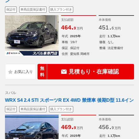
ン
保証付
車両品質保証書付
購入プラン付き
支払総額
本体価格
.
.
464
451
9
6
万円
万円
年式
2025年
走行
1.1万km
車検
'28/7
修復
なし
保証
保証付
整備
法定整備付
住所
愛知県 岡崎市
無
見積もり・在庫確認
料
スバル
WRX S4 2.4 STI スポーツR EX 4WD 禁煙車 後期D型 11.6イン
保証付
車両品質保証書付
購入プラン付き
支払総額
本体価格
.
.
469
456
9
9
万円
万円
年式
2025年
走行
1.1万km