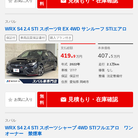
見積もり・在庫確認
料
スバル
WRX S4 2.4 STI スポーツR EX 4WD サンルーフ STIエアロ
保証付
車両品質保証書付
購入プラン付き
支払総額
本体価格
.
.
419
407
9
5
万円
万円
年式
2022年
走行
2.1万km
車検
'27/7
修復
なし
保証
保証付
整備
法定整備付
住所
愛知県 岡崎市
無
見積もり・在庫確認
料
スバル
WRX S4 2.4 STI スポーツシャープ 4WD STIフルエアロ ワン
オーナー 禁煙車