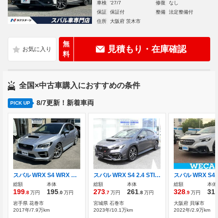
車検
'27/7
修復
なし
保証
保証付
整備
法定整備付
住所
大阪府 茨木市
無
見積もり・在庫確認
料
全国×中古車購入におすすめの条件
8/7更新！新着車両
PICK UP
スバル WRX S4 WRX S4 2.0 tS バックカメラ/ナビ/ETC/HKS車高調/BBS純正1
スバル WRX S4 2.4 STI スポーツR EX 4WD
総額
本体
総額
本体
総額
本体
199
195
273
261
328
31
.8
万円
.0
万円
.7
万円
.8
万円
.9
万円
岩手県 花巻市
宮城県 石巻市
大阪府 貝塚市
2017年/7.9万km
2023年/10.1万km
2022年/2.9万km