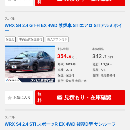
料
スバル
WRX S4 2.4 GT-H EX 4WD 禁煙車 STIエアロ STIアルミホイ
ー
保証付
車両品質保証書付
購入プラン付き
支払総額
本体価格
.
.
354
342
9
7
万円
万円
年式
2022年
走行
1.3万km
車検
'27/4
修復
なし
保証
保証付
整備
法定整備付
住所
愛知県 春日井市
無
見積もり・在庫確認
料
スバル
WRX S4 2.4 STI スポーツR EX 4WD 後期D型 サンルーフ