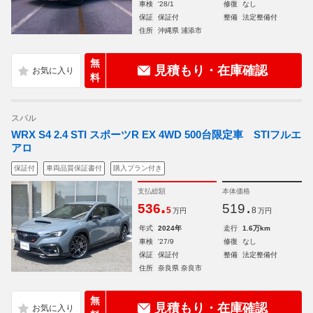
車検
'28/1
修復
なし
保証
保証付
整備
法定整備付
住所
沖縄県 浦添市
無
見積もり・在庫確認
料
スバル
WRX S4 2.4 STI スポーツR EX 4WD 500台限定車 STIフルエ
アロ
保証付
車両品質保証書付
購入プラン付き
支払総額
本体価格
.
.
536
519
5
8
万円
万円
年式
2024年
走行
1.6万km
車検
'27/9
修復
なし
保証
保証付
整備
法定整備付
住所
奈良県 奈良市
無
見積もり・在庫確認