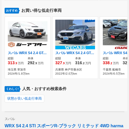
お買い得な低走行車両
おすすめ
スバル WRX S4 2.4 GT-H EX 4WD
スバル WRX S4 2.4 GT-H EX 4WD 純正 11.6インチ SDナビ/アイサイト/シート
総額
本体
総額
本体
総額
本体
313
292
327
316
338
32
.9
万円
.9
万円
.9
万円
.2
万円
.2
万円
埼玉県 草加市
兵庫県 神戸市垂水区
千葉県 船橋市
2024年/1.9万km
2022年/2.0万km
2024年/0.5万km
人気・おすすめ検索条件
くわしく!
状態が良い低走行車両
スバル
WRX S4 2.4 STI スポーツR-ブラック リミテッド 4WD harma