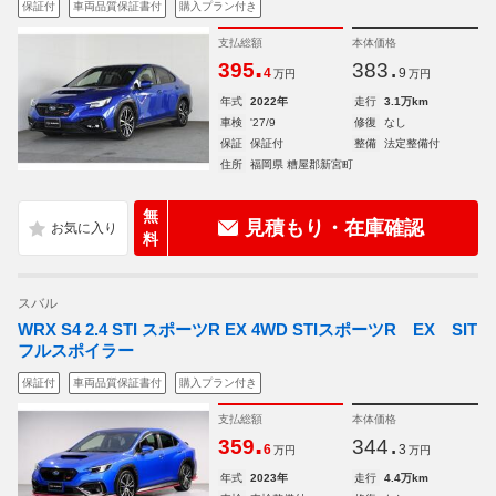
保証付
車両品質保証書付
購入プラン付き
支払総額
本体価格
.
.
395
383
4
9
万円
万円
年式
2022年
走行
3.1万km
車検
'27/9
修復
なし
保証
保証付
整備
法定整備付
住所
福岡県 糟屋郡新宮町
無
見積もり・在庫確認
料
スバル
WRX S4 2.4 STI スポーツR EX 4WD STIスポーツR EX SIT
フルスポイラー
保証付
車両品質保証書付
購入プラン付き
支払総額
本体価格
.
.
359
344
6
3
万円
万円
年式
2023年
走行
4.4万km