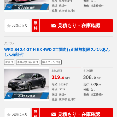
車検
車検整備付
修復
なし
保証
保証付
整備
法定整備付
住所
東京都 立川市
無
見積もり・在庫確認
料
スバル
WRX S4 2.4 GT-H EX 4WD 2年間走行距離無制限スバルあん
しん保証付
保証付
車両品質保証書付
購入プラン付き
支払総額
本体価格
.
.
319
308
6
0
万円
万円
年式
2022年
走行
4.4万km
車検
'27/8
修復
なし
保証
保証付
整備
法定整備付
住所
東京都 立川市
無
見積もり・在庫確認