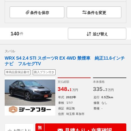
条件を保存
条件を変更
140
件
並び替え
スバル
WRX S4 2.4 STI スポーツR EX 4WD 禁煙車 純正11.6インチ
ナビ フルセグTV
車両品質保証書付
購入プラン付き
支払総額
本体価格
.
.
348
335
1
3
万円
万円
年式
2022年
走行
0.5万km
車検
'27/7
修復
なし
保証
保証無
整備
-
住所
埼玉県 草加市
無
見積もり・在庫確認