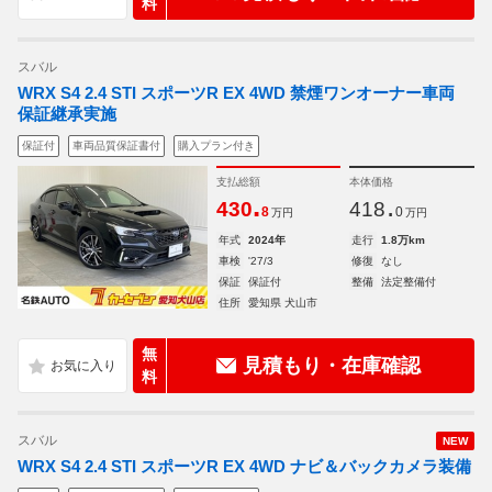
料
スバル
WRX S4 2.4 STI スポーツR EX 4WD 禁煙ワンオーナー車両
保証継承実施
保証付
車両品質保証書付
購入プラン付き
支払総額
本体価格
.
.
430
418
8
0
万円
万円
年式
2024年
走行
1.8万km
車検
'27/3
修復
なし
保証
保証付
整備
法定整備付
住所
愛知県 犬山市
無
見積もり・在庫確認
料
スバル
NEW
WRX S4 2.4 STI スポーツR EX 4WD ナビ＆バックカメラ装備