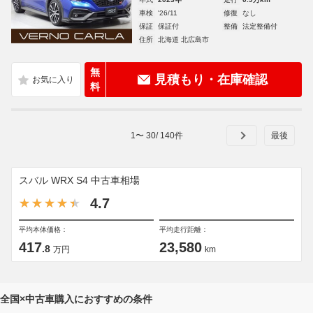
車検
'26/11
修復
なし
保証
保証付
整備
法定整備付
住所
北海道 北広島市
無
見積もり・在庫確認
料
1
〜
30
/
140
件
スバル WRX S4 中古車相場
4.7
平均本体価格：
平均走行距離：
417
23,580
.8
万円
km
全国×中古車購入におすすめの条件