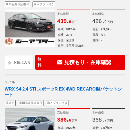
車両品質保証書付
購入プラン付き
支払総額
本体価格
.
.
439
426
9
9
万円
万円
年式
2024年
走行
2.3万km
車検
'27/6
修復
なし
保証
保証無
整備
-
住所
埼玉県 草加市
無
見積もり・在庫確認
料
スバル
WRX S4 2.4 STI スポーツR EX 4WD RECARO製バケットシ
ート
保証付
車両品質保証書付
購入プラン付き
支払総額
本体価格
.
.
386
368
6
7
万円
万円
年式
2023年
走行
2.5万km