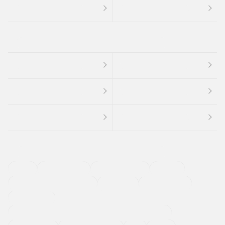
４ＷＤ
定期点検記録簿
ワンオーナーカー
福祉車両
メーカー系販売店取り扱い車
修復歴無し
アルミホイール
寒冷地仕様車
過給機設定モデル（ターボ・スーパーチャージャーなど)