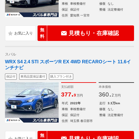
車検
車検整備付
修復
なし
保証
保証付
整備
法定整備付
住所
愛知県 一宮市
無
見積もり・在庫確認
料
スバル
WRX S4 2.4 STI スポーツR EX 4WD RECAROシート 11.6イ
ンチナビ
保証付
車両品質保証書付
購入プラン付き
支払総額
本体価格
.
.
377
360
9
2
万円
万円
年式
2022年
走行
3.3万km
車検
車検整備付
修復
なし
保証
保証付
整備
法定整備付
住所
埼玉県 春日部市
無
見積もり・在庫確認