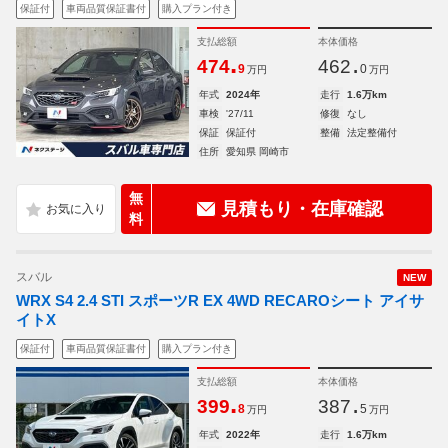
保証付
車両品質保証書付
購入プラン付き
支払総額
本体価格
.
.
474
462
9
0
万円
万円
年式
2024年
走行
1.6万km
車検
'27/11
修復
なし
保証
保証付
整備
法定整備付
住所
愛知県 岡崎市
無
見積もり・在庫確認
料
スバル
NEW
WRX S4 2.4 STI スポーツR EX 4WD RECAROシート アイサ
イトX
保証付
車両品質保証書付
購入プラン付き
支払総額
本体価格
.
.
399
387
8
5
万円
万円
年式
2022年
走行
1.6万km