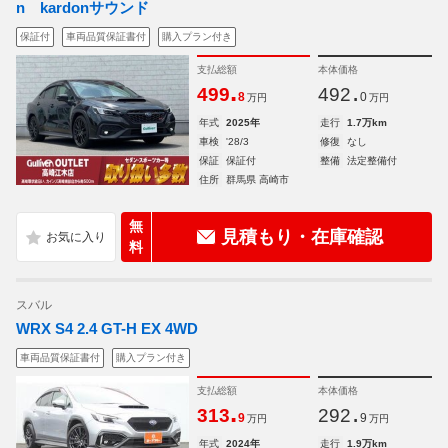
n kardonサウンド
保証付
車両品質保証書付
購入プラン付き
支払総額
本体価格
.
.
499
492
8
0
万円
万円
年式
2025年
走行
1.7万km
車検
'28/3
修復
なし
保証
保証付
整備
法定整備付
住所
群馬県 高崎市
無
見積もり・在庫確認
料
スバル
WRX S4 2.4 GT-H EX 4WD
車両品質保証書付
購入プラン付き
支払総額
本体価格
.
.
313
292
9
9
万円
万円
年式
2024年
走行
1.9万km