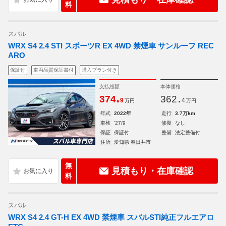
料
スバル
WRX S4 2.4 STI スポーツR EX 4WD 禁煙車 サンルーフ REC
ARO
保証付
車両品質保証書付
購入プラン付き
支払総額
本体価格
.
.
374
362
9
4
万円
万円
年式
2022年
走行
3.7万km
車検
'27/9
修復
なし
保証
保証付
整備
法定整備付
住所
愛知県 春日井市
無
見積もり・在庫確認
料
スバル
WRX S4 2.4 GT-H EX 4WD 禁煙車 スバルSTI純正フルエアロ