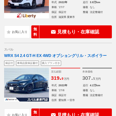
年式
2022年
走行
3.8万km
車検
'27/7
修復
なし
保証
保証付
整備
法定整備付
住所
滋賀県 栗東市
無
見積もり・在庫確認
料
スバル
WRX S4 2.4 GT-H EX 4WD オプショングリル・スポイラー
保証付
車両品質保証書付
購入プラン付き
支払総額
本体価格
.
.
319
307
9
5
万円
万円
年式
2022年
走行
4.2万km
車検
'27/8
修復
なし
保証
保証付
整備
法定整備付
住所
愛知県 一宮市
無
見積もり・在庫確認