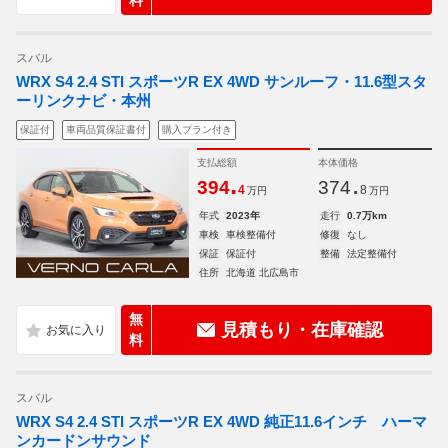
料
スバル
WRX S4 2.4 STI スポーツR EX 4WD サンルーフ・11.6型スタ
ーリンクナビ・本州
保証付
車両品質保証書付
購入プラン付き
支払総額
本体価格
.
.
394
374
4
8
万円
万円
年式
2023年
走行
0.7万km
車検
車検整備付
修復
なし
保証
保証付
整備
法定整備付
住所
北海道 北広島市
無
見積もり・在庫確認
料
スバル
WRX S4 2.4 STI スポーツR EX 4WD 純正11.6インチ ハーマ
ンカードンサウンド