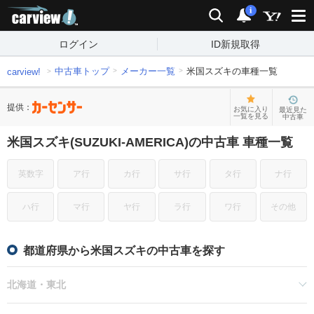
carview!
検索
通知
i
ログイン
ID新規取得
中古車トップ
メーカー一覧
米国スズキの車種一覧
carview!
提供：
お気に入り
最近見た
一覧を見る
中古車
米国スズキ(SUZUKI-AMERICA)の中古車 車種一覧
英数字
ア行
カ行
サ行
タ行
ナ行
ハ行
マ行
ヤ行
ラ行
ワ行
その他
都道府県から米国スズキの中古車を探す
北海道・東北