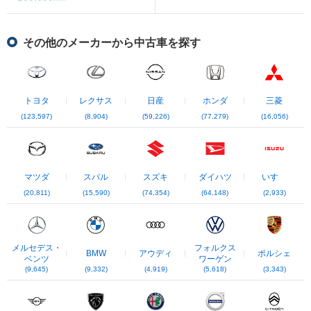
その他のメーカーから中古車を探す
トヨタ
レクサス
日産
ホンダ
三菱
(123,597)
(8,904)
(59,226)
(77,279)
(16,056)
マツダ
スバル
スズキ
ダイハツ
いすゞ
(20,811)
(15,590)
(74,354)
(64,148)
(2,933)
メルセデス・
フォルクス
BMW
アウディ
ポルシェ
ベンツ
ワーゲン
(9,645)
(9,332)
(4,919)
(5,618)
(3,343)