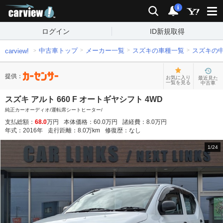
carview!
検索
通知
i
ログイン
ID新規取得
中古車トップ
メーカー一覧
スズキの車種一覧
スズキの
carview!
提供：
お気に入り
最近見た
一覧を見る
中古車
スズキ アルト 660 F オートギヤシフト 4WD
純正カーオーディオ/運転席シートヒーター/
支払総額：
68.0
万円
本体価格：
60.0
万円
諸経費：
8.0
万円
年式：
2016
年
走行距離：
8.0
万km
修復歴：
なし
1
/
24