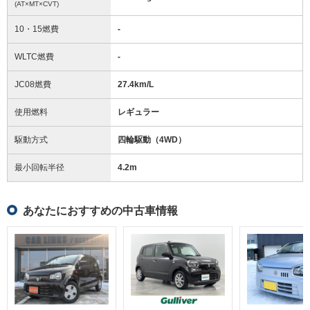
(AT×MT×CVT)
10・15燃費
-
WLTC燃費
-
JC08燃費
27.4km/L
使用燃料
レギュラー
駆動方式
四輪駆動（4WD）
最小回転半径
4.2
m
あなたにおすすめの中古車情報