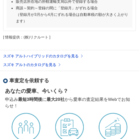
販売店所在地の所轄運輸支局以外で登録する場合
商談～契約～登録の間に「登録月」がずれる場合
（登録月が3月から4月にずれる場合は自動車税の額が大きく上がり
ます）
[ 情報提供：(株)リクルート ]
スズキ アルトハイブリッドのカタログを見る
スズキ アルトのカタログを見る
車査定を依頼する
あなたの愛車、今いくら？
申込み
最短3時間後
に
最大20社
から愛車の査定結果をWebでお知
らせ！