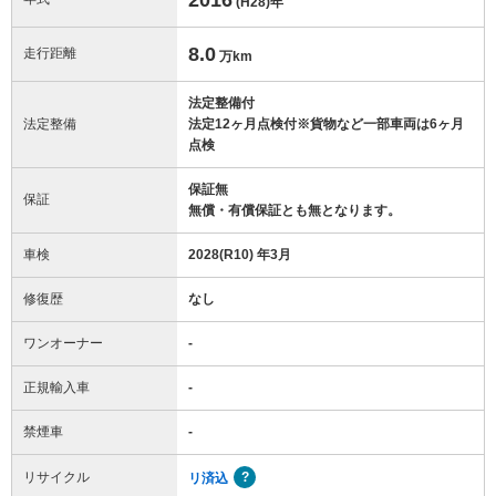
(H28)
年
8.0
走行距離
万km
法定整備付
法定整備
法定12ヶ月点検付※貨物など一部車両は6ヶ月
点検
保証無
保証
無償・有償保証とも無となります。
車検
2028(R10) 年3月
修復歴
なし
ワンオーナー
-
正規輸入車
-
禁煙車
-
リサイクル
リ済込