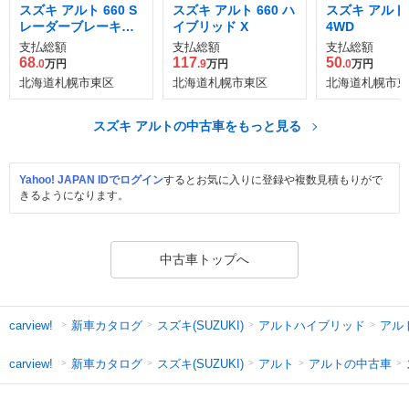
スズキ アルト 660 S
スズキ アルト 660 ハ
スズキ アルト 6
レーダーブレーキサ
イブリッド X
4WD
ポート装着車 4WD
支払総額
支払総額
支払総額
68
117
50
.0
万円
.9
万円
.0
万円
北海道札幌市東区
北海道札幌市東区
北海道札幌市東
スズキ アルトの中古車をもっと見る
Yahoo! JAPAN IDでログイン
するとお気に入りに登録や複数見積もりがで
きるようになります。
中古車トップへ
新車カタログ
スズキ(SUZUKI)
アルトハイブリッド
アル
carview!
新車カタログ
スズキ(SUZUKI)
アルト
アルトの中古車
carview!