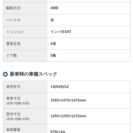
駆動方式
4WD
ハンドル
右
ミッション
インパネ5AT
乗車定員
4名
ドア数
5枚
新車時の車種スペック
発売年月
14(H26)/12
車体寸法
3395
×
1475
×
1475
mm
(全長×全幅×全高)
室内寸法
1255
×
1255
×
1215
mm
(全長×全幅×全高)
車両重量
670/-/-
kg