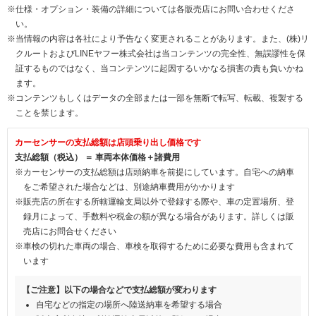
※仕様・オプション・装備の詳細については各販売店にお問い合わせくださ
い。
※当情報の内容は各社により予告なく変更されることがあります。また、(株)リ
クルートおよびLINEヤフー株式会社は当コンテンツの完全性、無誤謬性を保
証するものではなく、当コンテンツに起因するいかなる損害の責も負いかね
ます。
※コンテンツもしくはデータの全部または一部を無断で転写、転載、複製する
ことを禁じます。
カーセンサーの支払総額は店頭乗り出し価格です
支払総額（税込） ＝ 車両本体価格＋諸費用
※カーセンサーの支払総額は店頭納車を前提にしています。自宅への納車
をご希望された場合などは、別途納車費用がかかります
※販売店の所在する所轄運輸支局以外で登録する際や、車の定置場所、登
録月によって、手数料や税金の額が異なる場合があります。詳しくは販
売店にお問合せください
※車検の切れた車両の場合、車検を取得するために必要な費用も含まれて
います
【ご注意】以下の場合などで支払総額が変わります
自宅などの指定の場所へ陸送納車を希望する場合