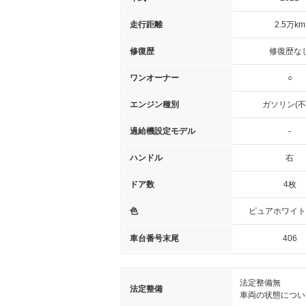
走行距離
2.5万km
修復歴
修復歴な
ワンオーナー
○
エンジン種別
ガソリン(不
過給機設定モデル
-
ハンドル
右
ドア数
4枚
色
ピュアホワイト
車台番号末尾
406
法定整備無
法定整備
車両の状態につい