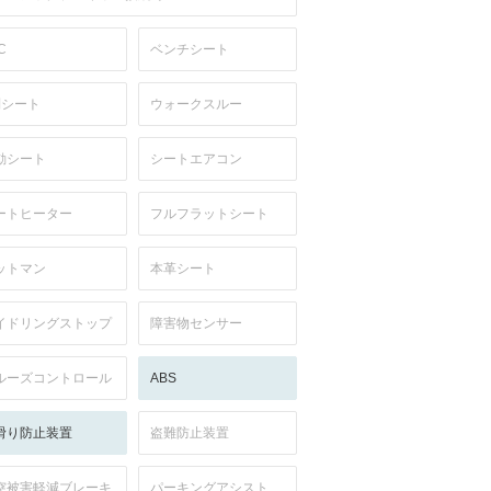
C
ベンチシート
列シート
ウォークスルー
動シート
シートエアコン
ートヒーター
フルフラットシート
ットマン
本革シート
イドリングストップ
障害物センサー
ルーズコントロール
ABS
滑り防止装置
盗難防止装置
突被害軽減ブレーキ
パーキングアシスト