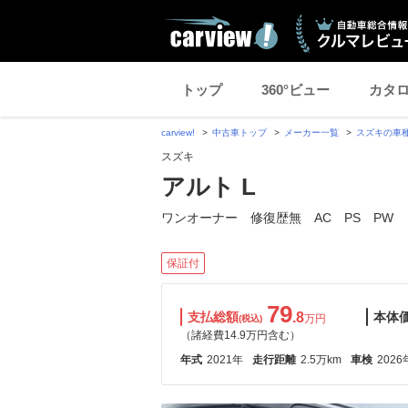
トップ
360°ビュー
カタ
carview!
中古車トップ
メーカー一覧
スズキの車
スズキ
アルト L
ワンオーナー 修復歴無 AC PS PW
保証付
79
支払総額
.8
本体
万円
(税込)
（諸経費14.9万円含む）
年式
2021年
走行距離
2.5万km
車検
2026