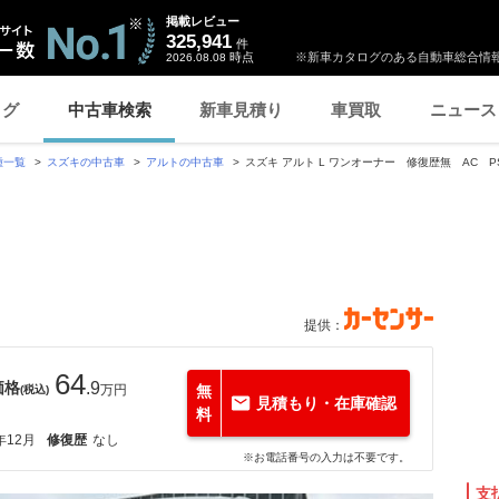
掲載レビュー
325,941
件
時点
※新車カタログのある自動車総合情報
2026.08.08
ログ
中古車検索
新車見積り
車買取
ニュース
種一覧
スズキの中古車
アルトの中古車
スズキ アルト L ワンオーナー 修復歴無 AC P
提供：
64
価格
.9
万円
無
(税込)
見積もり・在庫確認
料
年12月
修復歴
なし
※お電話番号の入力は不要です。
支