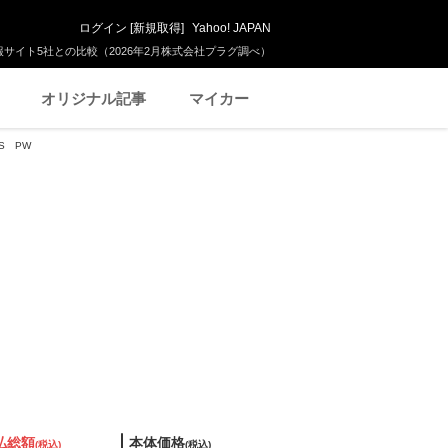
ログイン
[
新規取得
]
Yahoo! JAPAN
サイト5社との比較（2026年2月株式会社プラグ調べ）
オリジナル記事
マイカー
S PW
払総額
本体価格
(税込)
(税込)