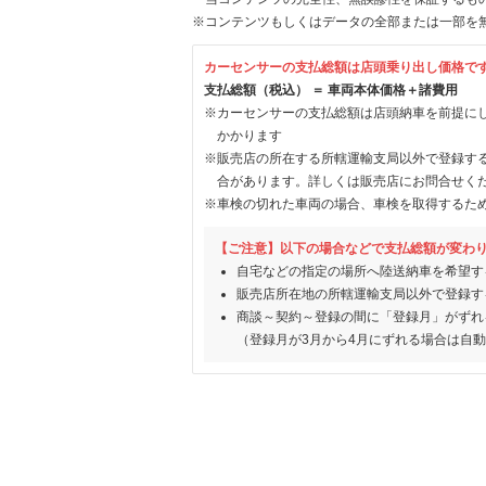
※コンテンツもしくはデータの全部または一部を
カーセンサーの支払総額は店頭乗り出し価格で
支払総額（税込） ＝ 車両本体価格＋諸費用
※カーセンサーの支払総額は店頭納車を前提に
かかります
※販売店の所在する所轄運輸支局以外で登録す
合があります。詳しくは販売店にお問合せく
※車検の切れた車両の場合、車検を取得するた
【ご注意】以下の場合などで支払総額が変わ
自宅などの指定の場所へ陸送納車を希望す
販売店所在地の所轄運輸支局以外で登録す
商談～契約～登録の間に「登録月」がずれ
（登録月が3月から4月にずれる場合は自