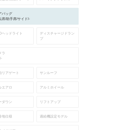
アバッグ
転席/助手席/サイド/-
EDヘッドライト
ディスチャージドラン
プ
メラ
/-
動リアゲート
サンルーフ
ルエアロ
アルミホイール
ーダウン
リフトアップ
冷地仕様
過給機設定モデル