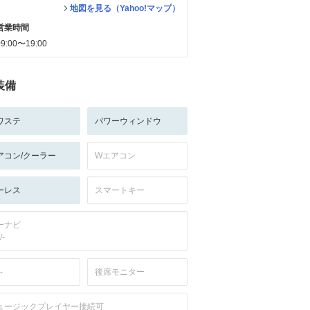
地図を見る（Yahoo!マップ）
営業時間
09:00〜19:00
装備
ワステ
パワーウィンドウ
アコン/クーラー
Wエアコン
ーレス
スマートキー
ーナビ
/-
-
後席モニター
ュージックプレイヤー接続可