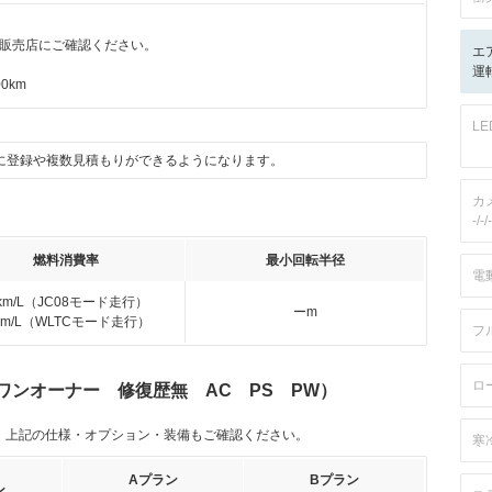
販売店にご確認ください。
エ
運
0km
L
に登録や複数見積もりができるようになります。
カ
-/-/-
燃料消費率
最小回転半径
電
km/L（JC08モード走行）
ーm
km/L（WLTCモード走行）
フ
ロ
 ワンオーナー 修復歴無 AC PS PW）
。上記の仕様・オプション・装備もご確認ください。
寒
Aプラン
Bプラン
ン