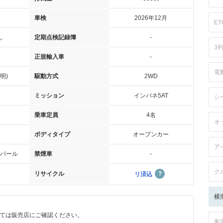
車検
2026年12月
ET
し
定期点検記録簿
-
3
正規輸入車
-
電
明)
駆動方式
2WD
ミッション
インパネ5AT
シ
乗車定員
4名
オ
ボディタイプ
オープンカー
ア
パール
禁煙車
-
ク
リサイクル
リ済込
横
ては販売店にご確認ください。
衝