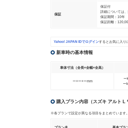
保証付
詳細については、
保証
保証期間：10年
保証距離：120,00
Yahoo! JAPAN IDでログイン
するとお気に入り
新車時の基本情報
車体寸法（全長×全幅×全高）
ー
ー×ー×ーmm
ー
購入プラン内容（スズキ アルト L
※各プランで設定が異なる項目をまとめています
プラン名
基本プラ