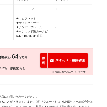
-/ワンセグ
-/ワンセグ
0
1
★フロアマット
★サイドバイザー
★ナンバーフレーム
-
★ケンウッド製カーナビ
(CD・Bluetooth対応)
64
価格
.9
万円
無
(税込)
見積もり・在庫確認
料
年12月
修復歴
なし
※お電話番号の入力は不要です。
売店にお問い合わせください。
ることがあります。また、(株)リクルートおよびLINEヤフー株式会社は
のではなく、当コンテンツに起因するいかなる損害の責も負いかねます。