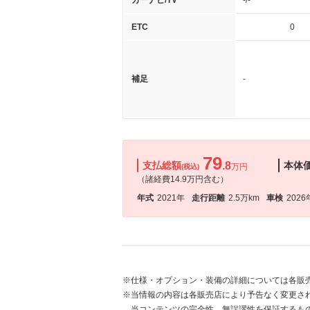
カーナビ/TV
-/-
ETC
0
補足
-
79
支払総額
.8
本体
万円
(税込)
（諸経費14.9万円含む）
年式
2021年
走行距離
2.5万km
車検
2026
※仕様・オプション・装備の詳細については各販
※当情報の内容は各販売店により予告なく変更され
当コンテンツの完全性、無誤謬性を保証するも