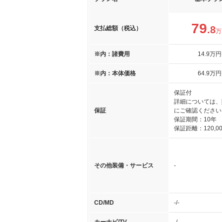
79
.8
支払総額（税込）
万
※内：諸費用
14
.9
万円
※内：本体価格
64
.9
万円
保証付
詳細については、
保証
にご確認ください
保証期間：10年
保証距離：120,00
その他装備・サービス
-
CD/MD
-/-