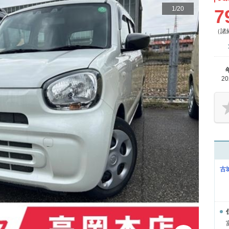
1
/
20
7
（諸
2
古