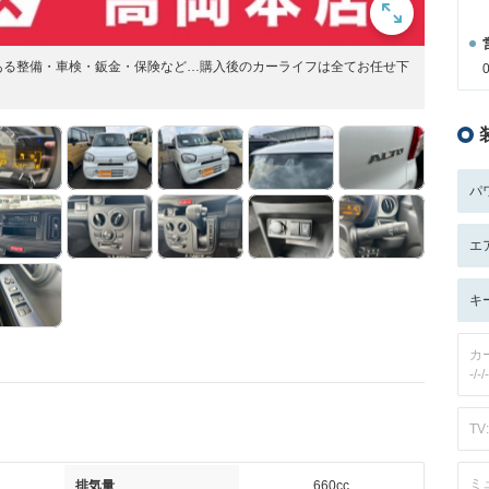
ある整備・車検・鈑金・保険など…購入後のカーライフは全てお任せ下
パ
エ
キ
カ
-/-/-
TV:
ミ
排気量
660cc