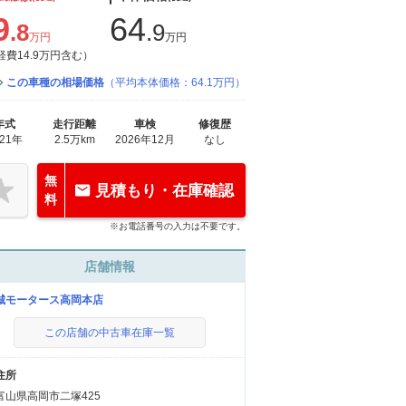
9
64
.8
.9
万円
万円
経費14.9万円含む）
この車種の相場価格
（平均本体価格：64.1万円）
年式
走行距離
車検
修復歴
021年
2.5万km
2026年12月
なし
無
見積もり・在庫確認
料
※お電話番号の入力は不要です。
店舗情報
城モータース高岡本店
この店舗の中古車在庫一覧
住所
富山県高岡市二塚425