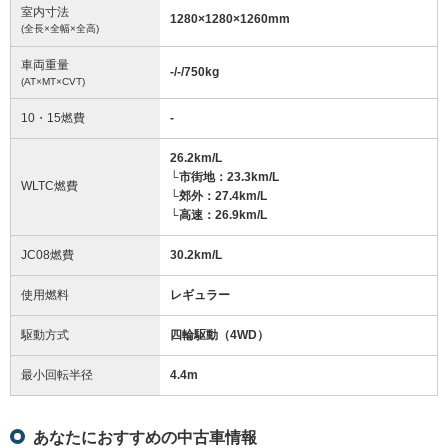
室内寸法
1280
×
1280
×
1260
mm
(全長×全幅×全高)
車両重量
-/-/750
kg
(AT×MT×CVT)
10・15燃費
-
26.2km/L
└市街地：23.3km/L
WLTC燃費
└郊外：27.4km/L
└高速：26.9km/L
JC08燃費
30.2km/L
使用燃料
レギュラー
駆動方式
四輪駆動（4WD）
最小回転半径
4.4
m
あなたにおすすめの中古車情報