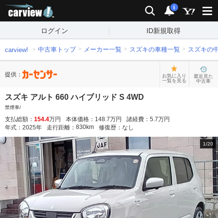
carview!
検索
通知
i
ログイン
ID新規取得
中古車トップ
メーカー一覧
スズキの車種一覧
スズキの
carview!
提供：
お気に入り
最近見た
一覧を見る
中古車
スズキ アルト 660 ハイブリッド S 4WD
禁煙車/
支払総額：
154.4
万円
本体価格：
148.7
万円
諸経費：
5.7
万円
830
km
年式：
2025
年
走行距離：
修復歴：
なし
1
/
20