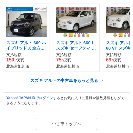
スズキ アルト 660 ハ
スズキ アルト 660 L
スズキ アルト 
イブリッド X 全方位
スズキ セーフティ サ
60 VP スズキ
モニター用カメラパ
ポート装着車 4WD
ティ サポート
支払総額
支払総額
支払総額
ッケージ装着車 4WD
オートギヤシフ
150
75
69
.7
万円
.9
万円
.9
万円
WD
北海道旭川市
北海道旭川市
北海道旭川市
スズキ アルトの中古車をもっと見る
Yahoo! JAPAN IDでログイン
するとお気に入りに登録や複数見積もりがで
きるようになります。
中古車トップへ