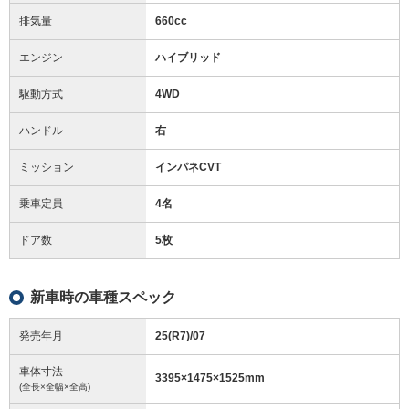
排気量
660cc
エンジン
ハイブリッド
駆動方式
4WD
ハンドル
右
ミッション
インパネCVT
乗車定員
4名
ドア数
5枚
新車時の車種スペック
発売年月
25(R7)/07
車体寸法
3395
×
1475
×
1525
mm
(全長×全幅×全高)