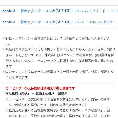
新車カタログ
スズキ(SUZUKI)
アルトハイブリッド
アル
carview!
新車カタログ
スズキ(SUZUKI)
アルト
アルトの中古車
carview!
※仕様・オプション・装備の詳細については各販売店にお問い合わせくださ
い。
※当情報の内容は各社により予告なく変更されることがあります。また、(株)リ
クルートおよびLINEヤフー株式会社は当コンテンツの完全性、無誤謬性を保
証するものではなく、当コンテンツに起因するいかなる損害の責も負いかね
ます。
※コンテンツもしくはデータの全部または一部を無断で転写、転載、複製する
ことを禁じます。
カーセンサーの支払総額は店頭乗り出し価格です
支払総額（税込） ＝ 車両本体価格＋諸費用
※カーセンサーの支払総額は店頭納車を前提にしています。自宅への納車
をご希望された場合などは、別途納車費用がかかります
※販売店の所在する所轄運輸支局以外で登録する際や、車の定置場所、登
録月によって、手数料や税金の額が異なる場合があります。詳しくは販