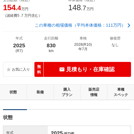
154
148
.4
.7
万円
万円
（諸経費5 .7 万円含む）
この車種の相場価格（平均本体価格：111万円）
年式
走行距離
車検
修復歴
2025
830
2028(R10)
なし
年7月
(R7)
km
無
見積もり・在庫確認
料
購入
販売店
車種
状態
装備
プラン
情報
スペック
状態
2025
年式
(R7)
年