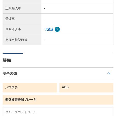
正規輸入車
-
禁煙車
-
リサイクル
リ済込
定期点検記録簿
-
装備
安全装備
ABS
パワステ
衝突被害軽減ブレーキ
クルーズコントロール