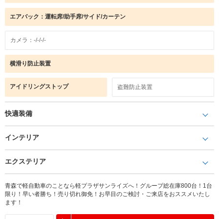
エアバック：運転席/助手席/サイド/カーテン
カメラ：-/-/-/-
横滑り防止装置
アイドリングストップ
盗難防止装置
快適装備
インテリア
エクステリア
青森で軽自動車のことなら軽プラザサンライズへ！グループ総在庫800台！1台
限り！早い者勝ち！売り切れ御免！お早目のご検討・ご来店をおススメいたし
ます！