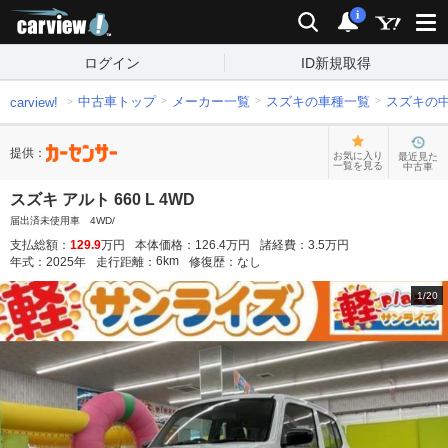
carview!
検索
通知
i
ログイン
ID新規取得
中古車トップ
メーカー一覧
スズキの車種一覧
スズキの
carview!
提供：
お気に入り
最近見た
一覧を見る
中古車
スズキ アルト 660 L 4WD
届出済未使用車 4WD/
支払総額：
129.9
万円
本体価格：
126.4
万円
諸経費：
3.5
万円
6
km
年式：
2025
年
走行距離：
修復歴：
なし
1
/
20