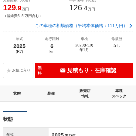
129
126
.9
.4
万円
万円
（諸経費3 .5 万円含む）
この車種の相場価格（平均本体価格：111万円）
年式
走行距離
車検
修復歴
2025
6
2028(R10)
なし
年1月
(R7)
km
無
見積もり・在庫確認
料
販売店
車種
状態
装備
情報
スペック
状態
2025
年式
(R7)
年