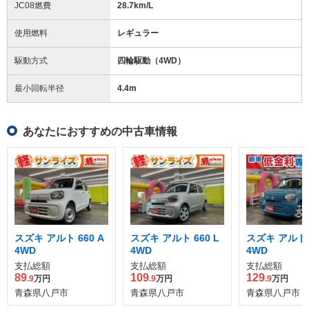
JC08燃費
28.7km/L
使用燃料
レギュラー
駆動方式
四輪駆動（4WD）
最小回転半径
4.4
m
あなたにおすすめの中古車情報
スズキ アルト 660 A
スズキ アルト 660 L
スズキ アルト 6
4WD
4WD
4WD
支払総額
支払総額
支払総額
89
109
129
.9
万円
.9
万円
.9
万円
青森県八戸市
青森県八戸市
青森県八戸市