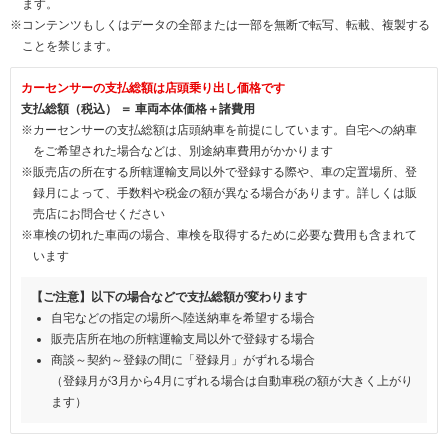
ます。
※コンテンツもしくはデータの全部または一部を無断で転写、転載、複製する
ことを禁じます。
カーセンサーの支払総額は店頭乗り出し価格です
支払総額（税込） ＝ 車両本体価格＋諸費用
※カーセンサーの支払総額は店頭納車を前提にしています。自宅への納車
をご希望された場合などは、別途納車費用がかかります
※販売店の所在する所轄運輸支局以外で登録する際や、車の定置場所、登
録月によって、手数料や税金の額が異なる場合があります。詳しくは販
売店にお問合せください
※車検の切れた車両の場合、車検を取得するために必要な費用も含まれて
います
【ご注意】以下の場合などで支払総額が変わります
自宅などの指定の場所へ陸送納車を希望する場合
販売店所在地の所轄運輸支局以外で登録する場合
商談～契約～登録の間に「登録月」がずれる場合
（登録月が3月から4月にずれる場合は自動車税の額が大きく上がり
ます）