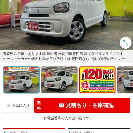
青森県八戸市にあります軽 届出済 未使用車専門店 軽プラザサンライズです！
オールメーカーの軽自動車が選び放題！軽 専門店ならではの充実のラインナッ
プの中からお気に入りの1...
無
見積もり・在庫確認
料
※お電話番号の入力は不要です。
支払総額（税込）
本体価格（税込）