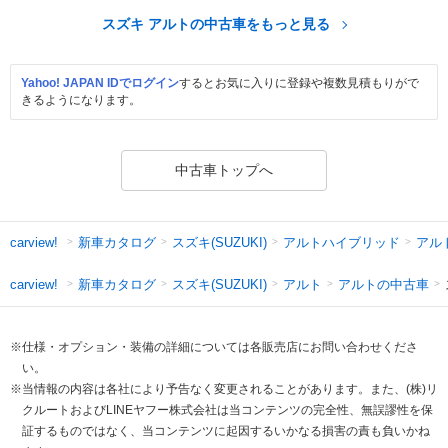
スズキ アルトの中古車をもっと見る
Yahoo! JAPAN IDでログイン
するとお気に入りに登録や複数見積もりがで
きるようになります。
中古車トップへ
新車カタログ
スズキ(SUZUKI)
アルトハイブリッド
アル
carview!
新車カタログ
スズキ(SUZUKI)
アルト
アルトの中古車
carview!
※仕様・オプション・装備の詳細については各販売店にお問い合わせくださ
い。
※当情報の内容は各社により予告なく変更されることがあります。また、(株)リ
クルートおよびLINEヤフー株式会社は当コンテンツの完全性、無誤謬性を保
証するものではなく、当コンテンツに起因するいかなる損害の責も負いかね