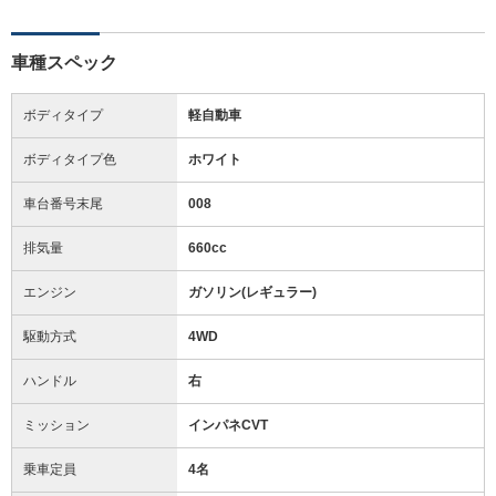
車種スペック
ボディタイプ
軽自動車
ボディタイプ色
ホワイト
車台番号末尾
008
排気量
660cc
エンジン
ガソリン(レギュラー)
駆動方式
4WD
ハンドル
右
ミッション
インパネCVT
乗車定員
4名