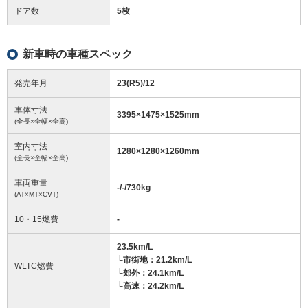
ドア数
5枚
新車時の車種スペック
発売年月
23(R5)/12
車体寸法
3395
×
1475
×
1525
mm
(全長×全幅×全高)
室内寸法
1280
×
1280
×
1260
mm
(全長×全幅×全高)
車両重量
-/-/730
kg
(AT×MT×CVT)
10・15燃費
-
23.5km/L
└市街地：21.2km/L
WLTC燃費
└郊外：24.1km/L
└高速：24.2km/L