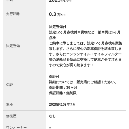
(R7)
年
0.3
走行距離
万km
法定整備付
法定12ヶ月点検付※貨物など一部車両は6ヶ月
点検
ご納車に際しましては、法定12ヶ月点検を実施
法定整備
致します。さらに安心の新車保証を継承致しま
す。さらにエンジンオイル・オイルフィルター
等の消耗品を新品に交換して納車させて頂きま
すので安心が長く続きます！
保証付
詳細については、販売店にご確認ください。
保証
保証期間：36ヶ月
保証距離：無制限
車検
2028(R10) 年7月
修復歴
なし
ワンオーナー
○