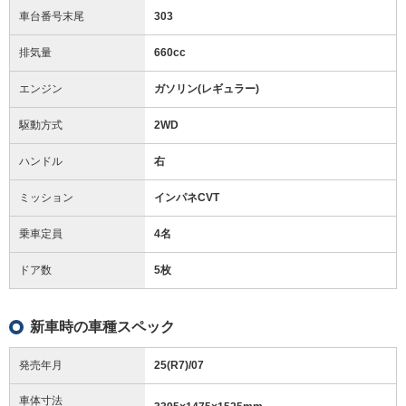
車台番号末尾
303
排気量
660cc
エンジン
ガソリン(レギュラー)
駆動方式
2WD
ハンドル
右
ミッション
インパネCVT
乗車定員
4名
ドア数
5枚
新車時の車種スペック
発売年月
25(R7)/07
車体寸法