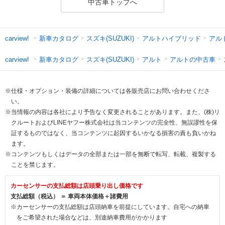
中古車トップへ
新車カタログ
スズキ(SUZUKI)
アルトハイブリッド
アル
carview!
新車カタログ
スズキ(SUZUKI)
アルト
アルトの中古車
carview!
※仕様・オプション・装備の詳細については各販売店にお問い合わせくださ
い。
※当情報の内容は各社により予告なく変更されることがあります。また、(株)リ
クルートおよびLINEヤフー株式会社は当コンテンツの完全性、無誤謬性を保
証するものではなく、当コンテンツに起因するいかなる損害の責も負いかね
ます。
※コンテンツもしくはデータの全部または一部を無断で転写、転載、複製する
ことを禁じます。
カーセンサーの支払総額は店頭乗り出し価格です
支払総額（税込） ＝ 車両本体価格＋諸費用
※カーセンサーの支払総額は店頭納車を前提にしています。自宅への納車
をご希望された場合などは、別途納車費用がかかります