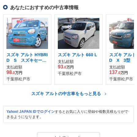
あなたにおすすめの中古車情報
スズキ アルト HYBRI
スズキ アルト 660 L
スズキ アルト 
D S スズキセーフ
D X 3型 
支払総額
ティサポー
カメラパッ
93
支払総額
支払総額
.0
万円
98
137
.0
万円
.0
万円
千葉県松戸市
千葉県松戸市
千葉県松戸市
スズキ アルトの中古車をもっと見る
Yahoo! JAPAN IDでログイン
するとお気に入りに登録や複数見積もりがで
きるようになります。