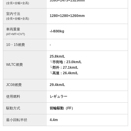
3395
×
1475
×
1525
mm
(全長×全幅×全高)
室内寸法
1280
×
1280
×
1260
mm
(全長×全幅×全高)
車両重量
-/-/690
kg
(AT×MT×CVT)
10・15燃費
-
25.8km/L
└市街地：23.0km/L
WLTC燃費
└郊外：27.1km/L
└高速：26.4km/L
JC08燃費
29.4km/L
使用燃料
レギュラー
駆動方式
前輪駆動（FF）
最小回転半径
4.4
m