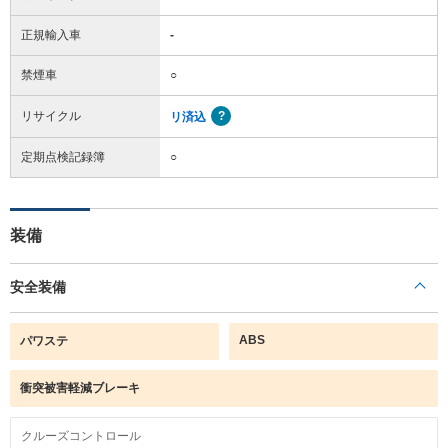
正規輸入車
-
禁煙車
○
リサイクル
リ済込
定期点検記録簿
○
装備
安全装備
ABS
パワステ
衝突被害軽減ブレーキ
クルーズコントロール