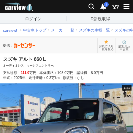
carview!
検索
通知
i
ログイン
ID新規取得
中古車トップ
メーカー一覧
スズキの車種一覧
スズキの
carview!
提供：
お気に入り
最近見た
一覧を見る
中古車
スズキ アルト 660 L
オーディオレス キーレスエントリー/
支払総額：
111.0
万円
本体価格：
103.0
万円
諸経費：
8.0
万円
年式：
2025
年
走行距離：
0.3
万km
修復歴：
なし
1
/
21