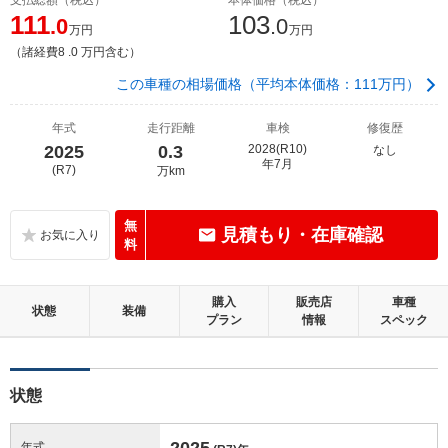
111
103
.0
.0
万円
万円
（諸経費8 .0 万円含む）
この車種の相場価格（平均本体価格：111万円）
年式
走行距離
車検
修復歴
2025
0.3
2028(R10)
なし
年7月
(R7)
万km
無
見積もり・在庫確認
料
購入
販売店
車種
状態
装備
プラン
情報
スペック
状態
2025
年式