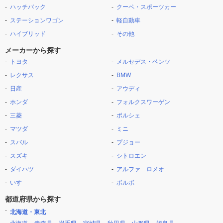
ハッチバック
クーペ・スポーツカー
ステーションワゴン
軽自動車
ハイブリッド
その他
メーカーから探す
トヨタ
メルセデス・ベンツ
レクサス
BMW
日産
アウディ
ホンダ
フォルクスワーゲン
三菱
ポルシェ
マツダ
ミニ
スバル
プジョー
スズキ
シトロエン
ダイハツ
アルファ ロメオ
いすゞ
ボルボ
都道府県から探す
北海道・東北