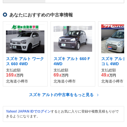
あなたにおすすめの中古車情報
スズキ アルト ワーク
スズキ アルト 660 F
スズキ アルト 
ス 660 4WD
4WD
コ L 4WD
支払総額
支払総額
支払総額
169
69
49
.6
万円
.6
万円
.8
万円
北海道小樽市
北海道小樽市
北海道小樽市
スズキ アルトの中古車をもっと見る
Yahoo! JAPAN IDでログイン
するとお気に入りに登録や複数見積もりがで
きるようになります。