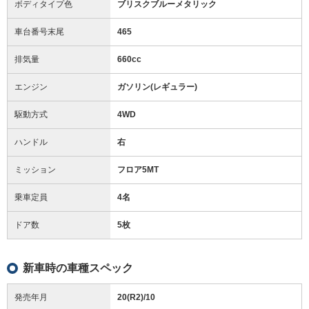
ボディタイプ色
ブリスクブルーメタリック
車台番号末尾
465
排気量
660cc
エンジン
ガソリン(レギュラー)
駆動方式
4WD
ハンドル
右
ミッション
フロア5MT
乗車定員
4名
ドア数
5枚
新車時の車種スペック
発売年月
20(R2)/10