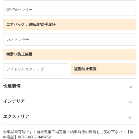
障害物センサー
エアバック：運転席/助手席/-/-
カメラ：-/-/-/-
横滑り防止装置
盗難防止装置
アイドリングストップ
快適装備
インテリア
エクステリア
全車試乗可能です！自社整備工場完備！納車前後の整備もご安心下さい！【無
料電話】0078-6002-946452