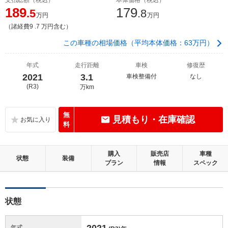
189
179
.5
.8
万円
万円
（諸経費9 .7 万円含む）
この車種の相場価格（平均本体価格：63万円）
年式
走行距離
車検
修復歴
2021
3.1
車検整備付
なし
(R3)
万km
無
見積もり・在庫確認
料
購入
販売店
車種
状態
装備
プラン
情報
スペック
状態
2021
年式