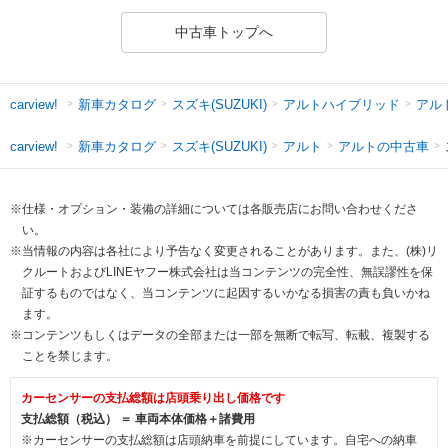
中古車トップへ
新車カタログ
スズキ(SUZUKI)
アルトハイブリッド
アル
carview!
新車カタログ
スズキ(SUZUKI)
アルト
アルトの中古車
carview!
※仕様・オプション・装備の詳細については各販売店にお問い合わせくださ
い。
※当情報の内容は各社により予告なく変更されることがあります。また、(株)リ
クルートおよびLINEヤフー株式会社は当コンテンツの完全性、無誤謬性を保
証するものではなく、当コンテンツに起因するいかなる損害の責も負いかね
ます。
※コンテンツもしくはデータの全部または一部を無断で転写、転載、複製する
ことを禁じます。
カーセンサーの支払総額は店頭乗り出し価格です
支払総額（税込） ＝ 車両本体価格＋諸費用
※カーセンサーの支払総額は店頭納車を前提にしています。自宅への納車