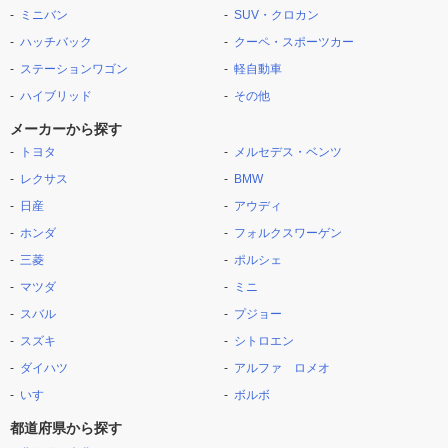
ミニバン
SUV・クロカン
ハッチバック
クーペ・スポーツカー
ステーションワゴン
軽自動車
ハイブリッド
その他
メーカーから探す
トヨタ
メルセデス・ベンツ
レクサス
BMW
日産
アウディ
ホンダ
フォルクスワーゲン
三菱
ポルシェ
マツダ
ミニ
スバル
プジョー
スズキ
シトロエン
ダイハツ
アルファ ロメオ
いすゞ
ボルボ
都道府県から探す