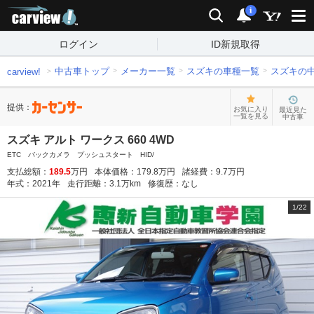
carview!
検索
通知
i
ログイン
ID新規取得
中古車トップ
メーカー一覧
スズキの車種一覧
スズキの
carview!
提供：
お気に入り
最近見た
一覧を見る
中古車
スズキ アルト ワークス 660 4WD
ETC バックカメラ プッシュスタート HID/
支払総額：
189.5
万円
本体価格：
179.8
万円
諸経費：
9.7
万円
年式：
2021
年
走行距離：
3.1
万km
修復歴：
なし
1
/
22