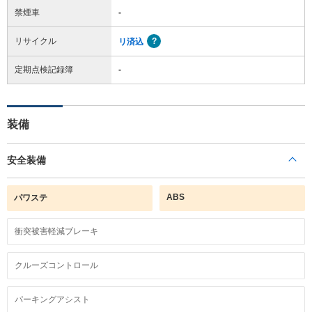
禁煙車
-
リサイクル
リ済込
定期点検記録簿
-
装備
安全装備
ABS
パワステ
衝突被害軽減ブレーキ
クルーズコントロール
パーキングアシスト