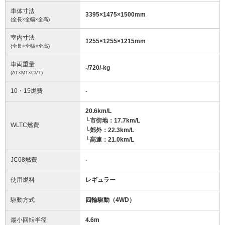
車体寸法
3395
×
1475
×
1500
mm
(全長×全幅×全高)
室内寸法
1255
×
1255
×
1215
mm
(全長×全幅×全高)
車両重量
-/720/-
kg
(AT×MT×CVT)
10・15燃費
-
20.6km/L
└市街地：17.7km/L
WLTC燃費
└郊外：22.3km/L
└高速：21.0km/L
JC08燃費
-
使用燃料
レギュラー
駆動方式
四輪駆動（4WD）
最小回転半径
4.6
m