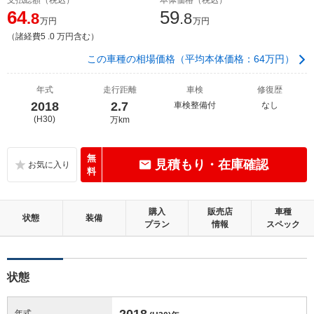
64
59
.8
.8
万円
万円
（諸経費5 .0 万円含む）
この車種の相場価格（平均本体価格：64万円）
年式
走行距離
車検
修復歴
2018
2.7
車検整備付
なし
(H30)
万km
無
見積もり・在庫確認
料
購入
販売店
車種
状態
装備
プラン
情報
スペック
状態
2018
年式