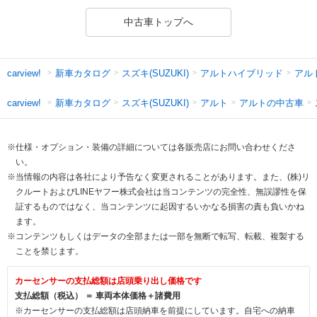
中古車トップへ
新車カタログ
スズキ(SUZUKI)
アルトハイブリッド
アル
carview!
新車カタログ
スズキ(SUZUKI)
アルト
アルトの中古車
carview!
※仕様・オプション・装備の詳細については各販売店にお問い合わせくださ
い。
※当情報の内容は各社により予告なく変更されることがあります。また、(株)リ
クルートおよびLINEヤフー株式会社は当コンテンツの完全性、無誤謬性を保
証するものではなく、当コンテンツに起因するいかなる損害の責も負いかね
ます。
※コンテンツもしくはデータの全部または一部を無断で転写、転載、複製する
ことを禁じます。
カーセンサーの支払総額は店頭乗り出し価格です
支払総額（税込） ＝ 車両本体価格＋諸費用
※カーセンサーの支払総額は店頭納車を前提にしています。自宅への納車