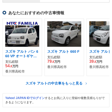
あなたにおすすめの中古車情報
スズキ アルト バン 6
スズキ アルト 660 F
スズキ アルト 6
60 VP オートギヤシ
支払総額
支払総額
フト レーダーブレー
79
39
支払総額
.8
万円
.8
万円
キサポート装着車
54
.8
万円
香川県高松市
香川県高松市
香川県高松市
スズキ アルトの中古車をもっと見る
Yahoo! JAPAN IDでログイン
するとお気に入りに登録や複数見積もりがで
きるようになります。