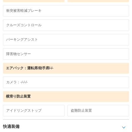
衝突被害軽減ブレーキ
クルーズコントロール
パーキングアシスト
障害物センサー
エアバック：運転席/助手席/-/-
カメラ：-/-/-/-
横滑り防止装置
アイドリングストップ
盗難防止装置
快適装備