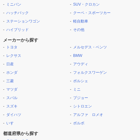
ミニバン
SUV・クロカン
ハッチバック
クーペ・スポーツカー
ステーションワゴン
軽自動車
ハイブリッド
その他
メーカーから探す
トヨタ
メルセデス・ベンツ
レクサス
BMW
日産
アウディ
ホンダ
フォルクスワーゲン
三菱
ポルシェ
マツダ
ミニ
スバル
プジョー
スズキ
シトロエン
ダイハツ
アルファ ロメオ
いすゞ
ボルボ
都道府県から探す