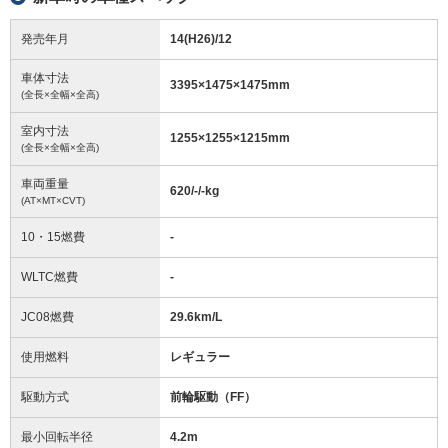
発売年月
14(H26)/12
車体寸法
3395
×
1475
×
1475
mm
(全長×全幅×全高)
室内寸法
1255
×
1255
×
1215
mm
(全長×全幅×全高)
車両重量
620/-/-
kg
(AT×MT×CVT)
10・15燃費
-
WLTC燃費
-
JC08燃費
29.6km/L
使用燃料
レギュラー
駆動方式
前輪駆動（FF）
最小回転半径
4.2
m