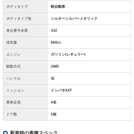
ボディタイプ
軽自動車
ボディタイプ色
シルキーシルバーメタリック
車台番号末尾
432
排気量
660cc
エンジン
ガソリン(レギュラー)
駆動方式
2WD
ハンドル
右
ミッション
インパネ5AT
乗車定員
4名
ドア数
5枚
新車時の車種スペック