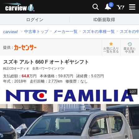
carview!
検索
通知
i
ログイン
ID新規取得
中古車トップ
メーカー一覧
スズキの車種一覧
スズキの
carview!
提供：
お気に入り
最近見た
一覧を見る
中古車
スズキ アルト 660 F オートギヤシフト
純正CDオーディオ 全席パワーウインドウ/
支払総額：
64.8
万円
本体価格：
59.8
万円
諸経費：
5.0
万円
年式：
2018
年
走行距離：
2.7
万km
修復歴：
なし
1
/
27