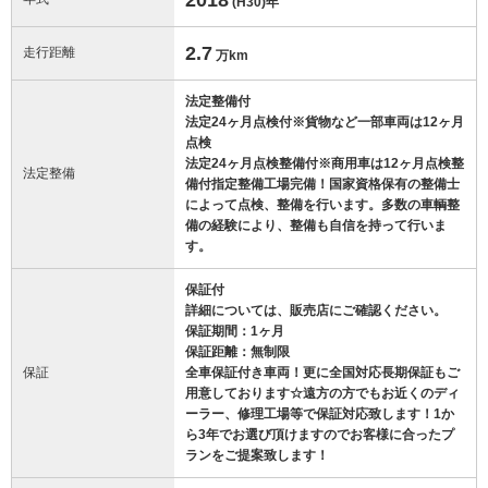
(H30)
年
2.7
走行距離
万km
法定整備付
法定24ヶ月点検付※貨物など一部車両は12ヶ月
点検
法定24ヶ月点検整備付※商用車は12ヶ月点検整
法定整備
備付指定整備工場完備！国家資格保有の整備士
によって点検、整備を行います。多数の車輌整
備の経験により、整備も自信を持って行いま
す。
保証付
詳細については、販売店にご確認ください。
保証期間：1ヶ月
保証距離：無制限
保証
全車保証付き車両！更に全国対応長期保証もご
用意しております☆遠方の方でもお近くのディ
ーラー、修理工場等で保証対応致します！1か
ら3年でお選び頂けますのでお客様に合ったプ
ランをご提案致します！