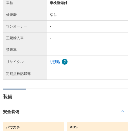
車検
車検整備付
修復歴
なし
ワンオーナー
-
正規輸入車
-
禁煙車
-
リサイクル
リ済込
定期点検記録簿
-
装備
安全装備
ABS
パワステ