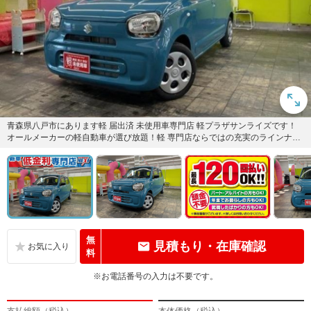
青森県八戸市にあります軽 届出済 未使用車専門店 軽プラザサンライズです！
オールメーカーの軽自動車が選び放題！軽 専門店ならではの充実のラインナッ
プの中からお気に入りの1...
無
見積もり・在庫確認
料
※お電話番号の入力は不要です。
支払総額（税込）
本体価格（税込）