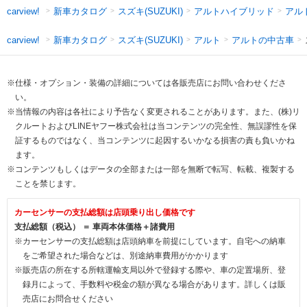
新車カタログ
スズキ(SUZUKI)
アルトハイブリッド
アル
carview!
新車カタログ
スズキ(SUZUKI)
アルト
アルトの中古車
carview!
※仕様・オプション・装備の詳細については各販売店にお問い合わせくださ
い。
※当情報の内容は各社により予告なく変更されることがあります。また、(株)リ
クルートおよびLINEヤフー株式会社は当コンテンツの完全性、無誤謬性を保
証するものではなく、当コンテンツに起因するいかなる損害の責も負いかね
ます。
※コンテンツもしくはデータの全部または一部を無断で転写、転載、複製する
ことを禁じます。
カーセンサーの支払総額は店頭乗り出し価格です
支払総額（税込） ＝ 車両本体価格＋諸費用
※カーセンサーの支払総額は店頭納車を前提にしています。自宅への納車
をご希望された場合などは、別途納車費用がかかります
※販売店の所在する所轄運輸支局以外で登録する際や、車の定置場所、登
録月によって、手数料や税金の額が異なる場合があります。詳しくは販
売店にお問合せください