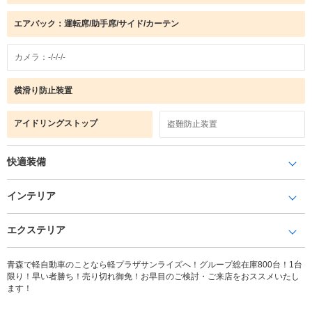
エアバック：運転席/助手席/サイド/カーテン
カメラ：-/-/-/-
横滑り防止装置
アイドリングストップ
盗難防止装置
快適装備
インテリア
エクステリア
青森で軽自動車のことなら軽プラザサンライズへ！グループ総在庫800台！1台
限り！早い者勝ち！売り切れ御免！お早目のご検討・ご来店をおススメいたし
ます！