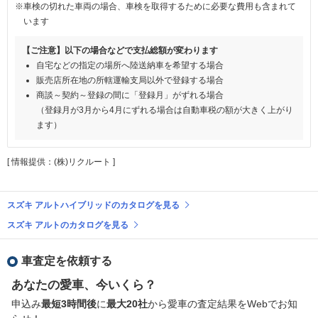
※車検の切れた車両の場合、車検を取得するために必要な費用も含まれて
います
【ご注意】以下の場合などで支払総額が変わります
自宅などの指定の場所へ陸送納車を希望する場合
販売店所在地の所轄運輸支局以外で登録する場合
商談～契約～登録の間に「登録月」がずれる場合
（登録月が3月から4月にずれる場合は自動車税の額が大きく上がり
ます）
[ 情報提供：(株)リクルート ]
スズキ アルトハイブリッドのカタログを見る
スズキ アルトのカタログを見る
車査定を依頼する
あなたの愛車、今いくら？
申込み
最短3時間後
に
最大20社
から愛車の査定結果をWebでお知