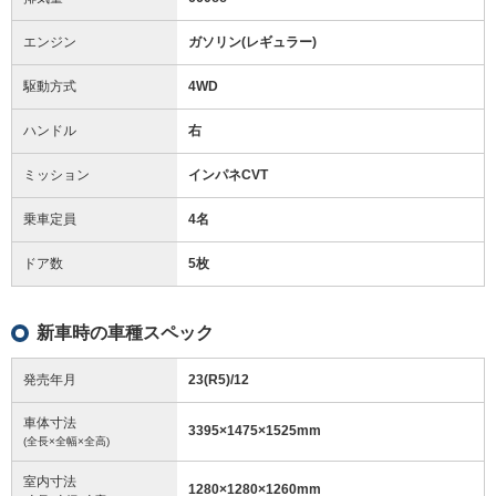
エンジン
ガソリン(レギュラー)
駆動方式
4WD
ハンドル
右
ミッション
インパネCVT
乗車定員
4名
ドア数
5枚
新車時の車種スペック
発売年月
23(R5)/12
車体寸法
3395
×
1475
×
1525
mm
(全長×全幅×全高)
室内寸法
1280
×
1280
×
1260
mm