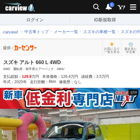
carview!
検索
通知
i
ログイン
ID新規取得
中古車トップ
メーカー一覧
スズキの車種一覧
スズキの
carview!
提供：
お気に入り
最近見た
一覧を見る
中古車
スズキ アルト 660 L 4WD
4WD 運転席・助手席エアーバック ABS/
支払総額：
129.9
万円
本体価格：
126.4
万円
諸経費：
3.5
万円
8
km
年式：
2025
年
走行距離：
修復歴：
なし
1
/
29