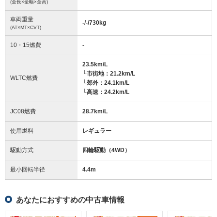
(全長×全幅×全高)
車両重量
-/-/730
kg
(AT×MT×CVT)
10・15燃費
-
23.5km/L
└市街地：21.2km/L
WLTC燃費
└郊外：24.1km/L
└高速：24.2km/L
JC08燃費
28.7km/L
使用燃料
レギュラー
駆動方式
四輪駆動（4WD）
最小回転半径
4.4
m
あなたにおすすめの中古車情報