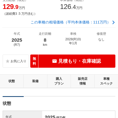
129
126
.9
.4
万円
万円
（諸経費3 .5 万円含む）
この車種の相場価格（平均本体価格：111万円）
年式
走行距離
車検
修復歴
2025
8
2028(R10)
なし
年1月
(R7)
km
無
見積もり・在庫確認
料
購入
販売店
車種
状態
装備
プラン
情報
スペック
状態
2025
年式
(R7)
年