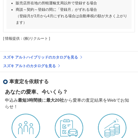
販売店所在地の所轄運輸支局以外で登録する場合
商談～契約～登録の間に「登録月」がずれる場合
（登録月が3月から4月にずれる場合は自動車税の額が大きく上がり
ます）
[ 情報提供：(株)リクルート ]
スズキ アルトハイブリッドのカタログを見る
スズキ アルトのカタログを見る
車査定を依頼する
あなたの愛車、今いくら？
申込み
最短3時間後
に
最大20社
から愛車の査定結果をWebでお知
らせ！