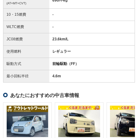
690/-/-
kg
(AT×MT×CVT)
10・15燃費
-
WLTC燃費
-
JC08燃費
23.6km/L
使用燃料
レギュラー
駆動方式
前輪駆動（FF）
最小回転半径
4.6
m
あなたにおすすめの中古車情報