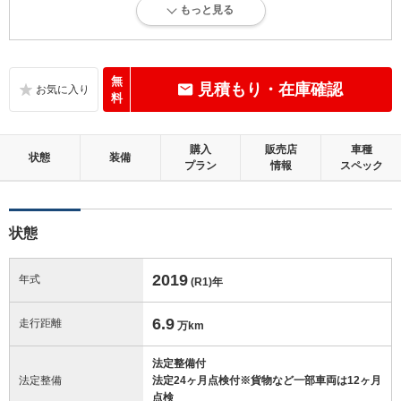
もっと見る
内外装に目立たない軽微なキズ、ヘコミが少し認められますが、良好な
状態です。
内装：
無
見積もり・在庫確認
目立たない軽微なダメージはありますが、良好な状態です。
料
外装：
購入
販売店
車種
キズ、ヘコミなどが少なく、あっても目立たない、良好な状態です。
状態
装備
プラン
情報
スペック
修復歴：無
状態
この中古車の「車両品質評価書」を見る
2019
年式
(R1)
年
6.9
走行距離
万km
法定整備付
法定整備
法定24ヶ月点検付※貨物など一部車両は12ヶ月
点検