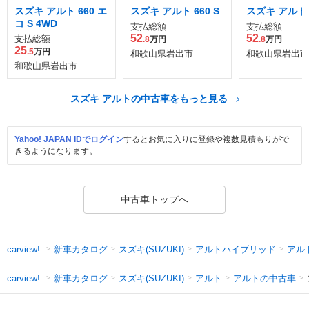
スズキ アルト 660 エ
スズキ アルト 660 S
スズキ アルト 6
コ S 4WD
支払総額
支払総額
52
52
支払総額
.8
万円
.8
万円
25
.5
万円
和歌山県岩出市
和歌山県岩出市
和歌山県岩出市
スズキ アルトの中古車をもっと見る
Yahoo! JAPAN IDでログイン
するとお気に入りに登録や複数見積もりがで
きるようになります。
中古車トップへ
新車カタログ
スズキ(SUZUKI)
アルトハイブリッド
アル
carview!
新車カタログ
スズキ(SUZUKI)
アルト
アルトの中古車
carview!