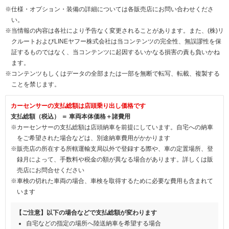
※仕様・オプション・装備の詳細については各販売店にお問い合わせくださ
い。
※当情報の内容は各社により予告なく変更されることがあります。また、(株)リ
クルートおよびLINEヤフー株式会社は当コンテンツの完全性、無誤謬性を保
証するものではなく、当コンテンツに起因するいかなる損害の責も負いかね
ます。
※コンテンツもしくはデータの全部または一部を無断で転写、転載、複製する
ことを禁じます。
カーセンサーの支払総額は店頭乗り出し価格です
支払総額（税込） ＝ 車両本体価格＋諸費用
※カーセンサーの支払総額は店頭納車を前提にしています。自宅への納車
をご希望された場合などは、別途納車費用がかかります
※販売店の所在する所轄運輸支局以外で登録する際や、車の定置場所、登
録月によって、手数料や税金の額が異なる場合があります。詳しくは販
売店にお問合せください
※車検の切れた車両の場合、車検を取得するために必要な費用も含まれて
います
【ご注意】以下の場合などで支払総額が変わります
自宅などの指定の場所へ陸送納車を希望する場合