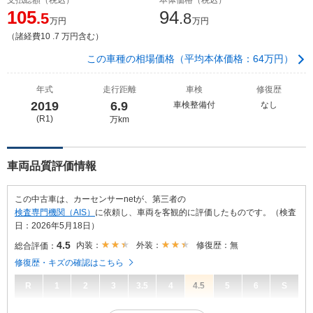
105
94
.5
.8
万円
万円
（諸経費10 .7 万円含む）
この車種の相場価格（平均本体価格：64万円）
年式
走行距離
車検
修復歴
2019
6.9
車検整備付
なし
(R1)
万km
車両品質評価情報
この中古車は、カーセンサーnetが、第三者の
検査専門機関（AIS）
に依頼し、車両を客観的に評価したものです。（検査
日：2026年5月18日）
4.5
内装：
外装：
修復歴：無
総合評価：
修復歴・キズの確認はこちら
R
1
2
3
3.5
4
4.5
5
6
S
4.5
総合評価：