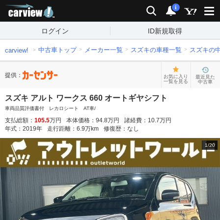
carview!
検索
通知
i
ログイン
ID新規取得
中古車トップ
メーカー一覧
スズキの車種一覧
スズキの
carview!
提供：
お気に入り
最近見た
一覧を見る
中古車
スズキ アルト ワークス 660 オートギヤシフト
車両品質評価書付 レカロシート AT車/
支払総額：
105.5
万円
本体価格：
94.8
万円
諸経費：
10.7
万円
年式：
2019
年
走行距離：
6.9
万km
修復歴：
なし
1
/
20