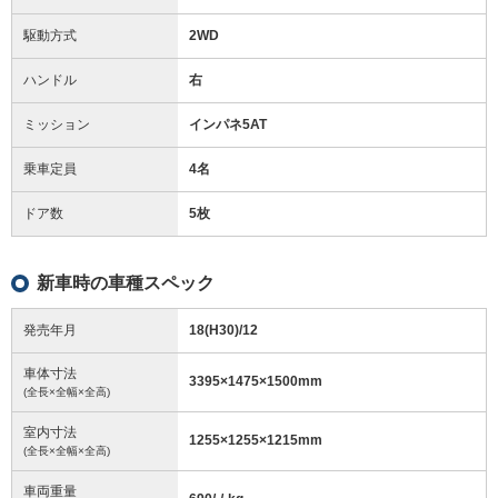
駆動方式
2WD
ハンドル
右
ミッション
インパネ5AT
乗車定員
4名
ドア数
5枚
新車時の車種スペック
発売年月
18(H30)/12
車体寸法
3395
×
1475
×
1500
mm
(全長×全幅×全高)
室内寸法
1255
×
1255
×
1215
mm
(全長×全幅×全高)
車両重量