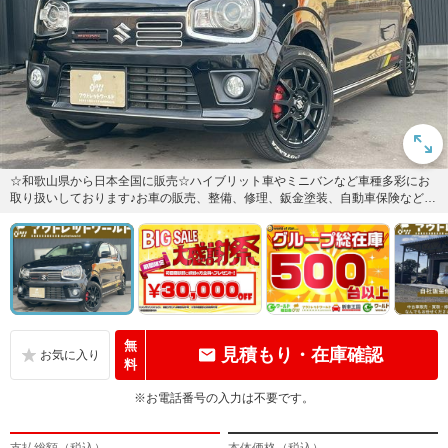
☆和歌山県から日本全国に販売☆ハイブリット車やミニバンなど車種多彩にお
取り扱いしております♪お車の販売、整備、修理、鈑金塗装、自動車保険などな
どお車の事ならなんでもお気軽...
無
見積もり・在庫確認
料
※お電話番号の入力は不要です。
支払総額（税込）
本体価格（税込）