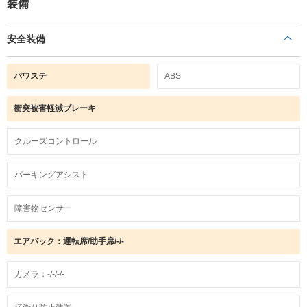
装備
安全装備
パワステ
ABS
衝突被害軽減ブレーキ
クルーズコントロール
パーキングアシスト
障害物センサー
エアバック：運転席/助手席/-/-
カメラ：-/-/-/-