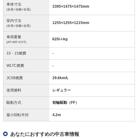
車体寸法
3395
×
1475
×
1475
mm
(全長×全幅×全高)
室内寸法
1255
×
1255
×
1215
mm
(全長×全幅×全高)
車両重量
620/-/-
kg
(AT×MT×CVT)
10・15燃費
-
WLTC燃費
-
JC08燃費
29.6km/L
使用燃料
レギュラー
駆動方式
前輪駆動（FF）
最小回転半径
4.2
m
あなたにおすすめの中古車情報