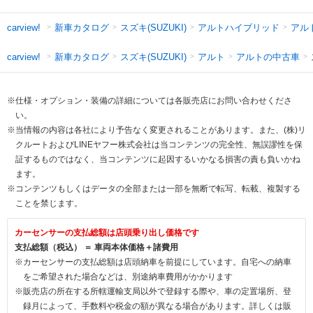
新車カタログ
スズキ(SUZUKI)
アルトハイブリッド
アル
carview!
新車カタログ
スズキ(SUZUKI)
アルト
アルトの中古車
carview!
※仕様・オプション・装備の詳細については各販売店にお問い合わせくださ
い。
※当情報の内容は各社により予告なく変更されることがあります。また、(株)リ
クルートおよびLINEヤフー株式会社は当コンテンツの完全性、無誤謬性を保
証するものではなく、当コンテンツに起因するいかなる損害の責も負いかね
ます。
※コンテンツもしくはデータの全部または一部を無断で転写、転載、複製する
ことを禁じます。
カーセンサーの支払総額は店頭乗り出し価格です
支払総額（税込） ＝ 車両本体価格＋諸費用
※カーセンサーの支払総額は店頭納車を前提にしています。自宅への納車
をご希望された場合などは、別途納車費用がかかります
※販売店の所在する所轄運輸支局以外で登録する際や、車の定置場所、登
録月によって、手数料や税金の額が異なる場合があります。詳しくは販