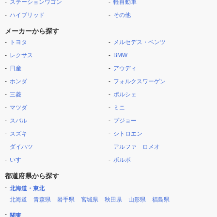
ステーションワゴン
軽自動車
ハイブリッド
その他
メーカーから探す
トヨタ
メルセデス・ベンツ
レクサス
BMW
日産
アウディ
ホンダ
フォルクスワーゲン
三菱
ポルシェ
マツダ
ミニ
スバル
プジョー
スズキ
シトロエン
ダイハツ
アルファ ロメオ
いすゞ
ボルボ
都道府県から探す
北海道・東北
北海道
青森県
岩手県
宮城県
秋田県
山形県
福島県
関東