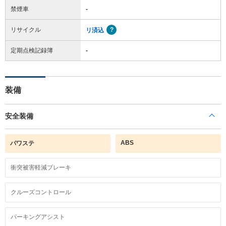
禁煙車
-
リサイクル
リ済込
定期点検記録簿
-
装備
安全装備
ABS
パワステ
衝突被害軽減ブレーキ
クルーズコントロール
パーキングアシスト