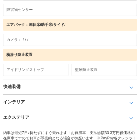
障害物センサー
エアバック：運転席/助手席/サイド/-
カメラ：-/-/-/-
横滑り防止装置
アイドリングストップ
盗難防止装置
快適装備
インテリア
エクステリア
納車は最短7日♪待たずにすぐ乗れます！お買得車 支払総額33.3万円低価格の
在庫車ですのでお車が即売約となる場合が御座います！※PayPay各クレジット