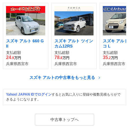
スズキ アルト 660 G
スズキ アルト ツイン
スズキ アルト 
II
カム12RS
コ L
支払総額
支払総額
支払総額
24
78
35
.9
万円
.8
万円
.2
万円
兵庫県西宮市
兵庫県西宮市
兵庫県西宮市
スズキ アルトの中古車をもっと見る
Yahoo! JAPAN IDでログイン
するとお気に入りに登録や複数見積もりがで
きるようになります。
中古車トップへ