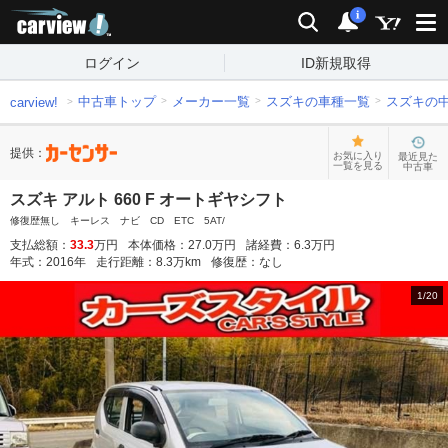
carview!
検索
通知
i
ログイン
ID新規取得
中古車トップ
メーカー一覧
スズキの車種一覧
スズキの
carview!
提供：
お気に入り
最近見た
一覧を見る
中古車
スズキ アルト 660 F オートギヤシフト
修復歴無し キーレス ナビ CD ETC 5AT/
支払総額：
33.3
万円
本体価格：
27.0
万円
諸経費：
6.3
万円
年式：
2016
年
走行距離：
8.3
万km
修復歴：
なし
1
/
20