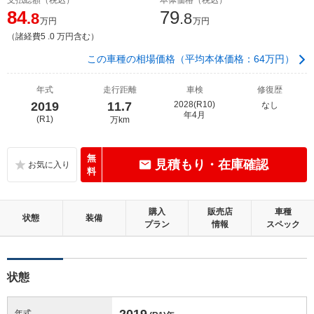
84
79
.8
.8
万円
万円
（諸経費5 .0 万円含む）
この車種の相場価格（平均本体価格：64万円）
年式
走行距離
車検
修復歴
2019
11.7
2028(R10)
なし
年4月
(R1)
万km
無
見積もり・在庫確認
料
購入
販売店
車種
状態
装備
プラン
情報
スペック
状態
2019
年式