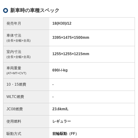
新車時の車種スペック
発売年月
18(H30)/12
車体寸法
3395
×
1475
×
1500
mm
(全長×全幅×全高)
室内寸法
1255
×
1255
×
1215
mm
(全長×全幅×全高)
車両重量
690/-/-
kg
(AT×MT×CVT)
10・15燃費
-
WLTC燃費
-
JC08燃費
23.6km/L
使用燃料
レギュラー
駆動方式
前輪駆動（FF）