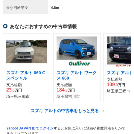
最小回転半径
4.6
m
あなたにおすすめの中古車情報
スズキ アルト 660 G
スズキ アルト ワーク
スズキ アルト 6
スペシャル
ス 660
支払総額
109
支払総額
支払総額
.9
万円
23
184
.5
万円
.8
万円
埼玉県三郷市
埼玉県三郷市
埼玉県吉川市
スズキ アルトの中古車をもっと見る
Yahoo! JAPAN IDでログイン
するとお気に入りに登録や複数見積もりがで
きるようになります。