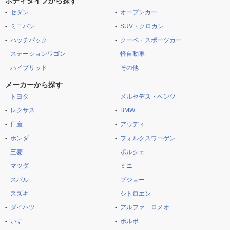
ボディタイプから探す
セダン
オープンカー
ミニバン
SUV・クロカン
ハッチバック
クーペ・スポーツカー
ステーションワゴン
軽自動車
ハイブリッド
その他
メーカーから探す
トヨタ
メルセデス・ベンツ
レクサス
BMW
日産
アウディ
ホンダ
フォルクスワーゲン
三菱
ポルシェ
マツダ
ミニ
スバル
プジョー
スズキ
シトロエン
ダイハツ
アルファ ロメオ
いすゞ
ボルボ