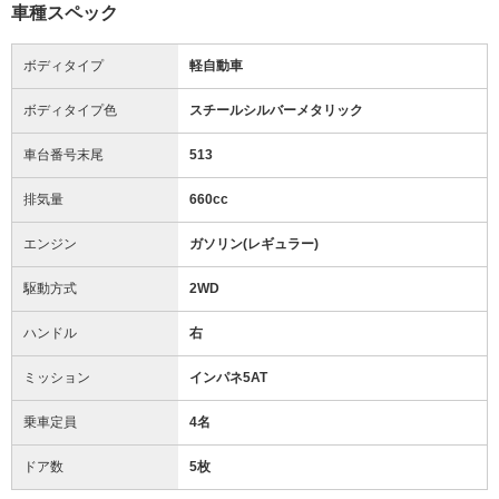
車種スペック
ボディタイプ
軽自動車
ボディタイプ色
スチールシルバーメタリック
車台番号末尾
513
排気量
660cc
エンジン
ガソリン(レギュラー)
駆動方式
2WD
ハンドル
右
ミッション
インパネ5AT
乗車定員
4名
ドア数
5枚