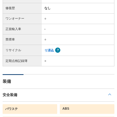
修復歴
なし
ワンオーナー
○
正規輸入車
-
禁煙車
○
リサイクル
リ済込
定期点検記録簿
○
装備
安全装備
ABS
パワステ