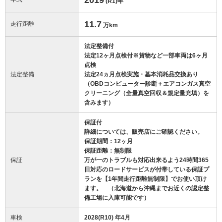
(R1)
年
11.7
走行距離
万km
法定整備付
法定12ヶ月点検付※貨物など一部車両は6ヶ月
点検
法定整備
法定24ヵ月点検実施・基本消耗品交換あり
（OBDコンピューター診断＋エアコンガス真空
クリーニング（全量真空回収＆規定量充填）を
含みます）
保証付
詳細については、販売店にご確認ください。
保証期間：12ヶ月
保証距離：無制限
保証
万が一のトラブルも対応出来るよう24時間365
日対応のロードサービスが付帯している保証プ
ランを【1年間走行距離無制限】でお使い頂け
ます。 （北海道から沖縄までお近くの認定整
備工場に入庫可能です）
車検
2028(R10) 年4月