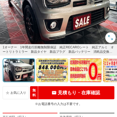
1オーナー 1年間走行距離無制限保証 純正RECAROシート 純正アルミ オ
ートリトラミラー 新品タイヤ 新品プラグ 新品バッテリー 消耗品交換
済 禁煙車 スマートキー
無
見積もり・在庫確認
料
※お電話番号の入力は不要です。
支払総額（税込）
本体価格（税込）