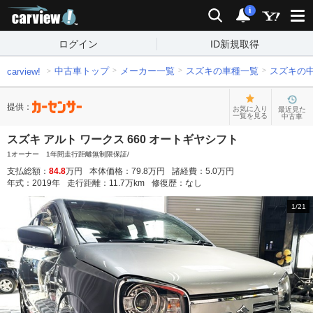
carview!
検索
通知
i
ログイン
ID新規取得
中古車トップ
メーカー一覧
スズキの車種一覧
スズキの
carview!
提供：
お気に入り
最近見た
一覧を見る
中古車
スズキ アルト ワークス 660 オートギヤシフト
1オーナー 1年間走行距離無制限保証/
支払総額：
84.8
万円
本体価格：
79.8
万円
諸経費：
5.0
万円
年式：
2019
年
走行距離：
11.7
万km
修復歴：
なし
1
/
21