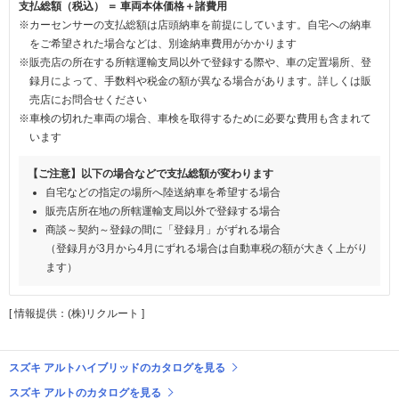
支払総額（税込） ＝ 車両本体価格＋諸費用
※カーセンサーの支払総額は店頭納車を前提にしています。自宅への納車
をご希望された場合などは、別途納車費用がかかります
※販売店の所在する所轄運輸支局以外で登録する際や、車の定置場所、登
録月によって、手数料や税金の額が異なる場合があります。詳しくは販
売店にお問合せください
※車検の切れた車両の場合、車検を取得するために必要な費用も含まれて
います
【ご注意】以下の場合などで支払総額が変わります
自宅などの指定の場所へ陸送納車を希望する場合
販売店所在地の所轄運輸支局以外で登録する場合
商談～契約～登録の間に「登録月」がずれる場合
（登録月が3月から4月にずれる場合は自動車税の額が大きく上がり
ます）
[ 情報提供：(株)リクルート ]
スズキ アルトハイブリッドのカタログを見る
スズキ アルトのカタログを見る