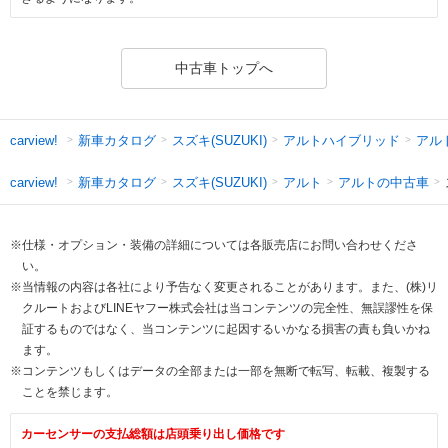
中古車トップへ
新車カタログ
スズキ(SUZUKI)
アルトハイブリッド
アル
carview!
新車カタログ
スズキ(SUZUKI)
アルト
アルトの中古車
carview!
※仕様・オプション・装備の詳細については各販売店にお問い合わせくださ
い。
※当情報の内容は各社により予告なく変更されることがあります。また、(株)リ
クルートおよびLINEヤフー株式会社は当コンテンツの完全性、無誤謬性を保
証するものではなく、当コンテンツに起因するいかなる損害の責も負いかね
ます。
※コンテンツもしくはデータの全部または一部を無断で転写、転載、複製する
ことを禁じます。
カーセンサーの支払総額は店頭乗り出し価格です