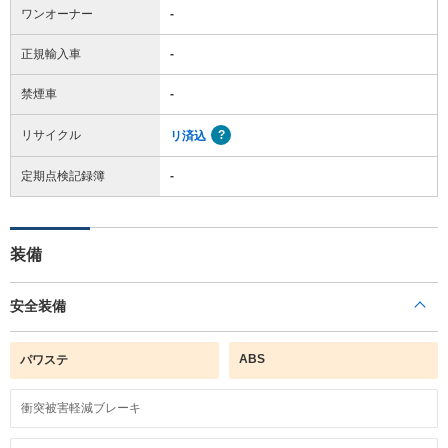
ワンオーナー
-
正規輸入車
-
禁煙車
-
リサイクル
リ済込
定期点検記録簿
-
装備
安全装備
ABS
パワステ
衝突被害軽減ブレーキ