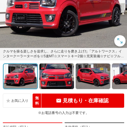
クルマを操る楽しさを追求し、さらに走りを磨き上げた「アルトワークス」イ
ンタークーラーターボを☆5速MT☆スマートキー2個☆充実装備☆ナビ☆フルセ
グTV☆Bluetooth...
無
見積もり・在庫確認
料
※お電話番号の入力は不要です。
支払総額（税込）
本体価格（税込）