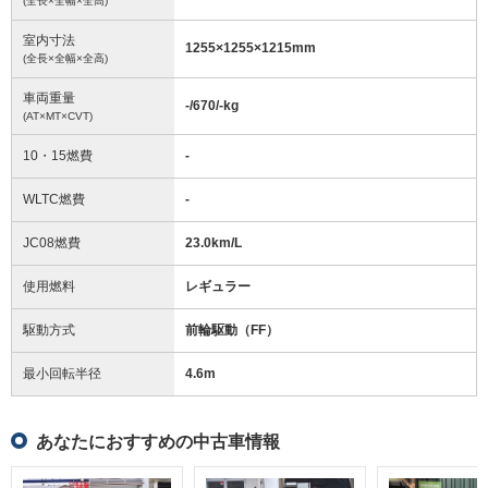
(全長×全幅×全高)
室内寸法
1255
×
1255
×
1215
mm
(全長×全幅×全高)
車両重量
-/670/-
kg
(AT×MT×CVT)
10・15燃費
-
WLTC燃費
-
JC08燃費
23.0km/L
使用燃料
レギュラー
駆動方式
前輪駆動（FF）
最小回転半径
4.6
m
あなたにおすすめの中古車情報