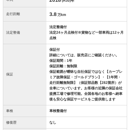
(H30)
年
3.8
走行距離
万km
法定整備付
法定整備
法定24ヶ月点検付※貨物など一部車両は12ヶ月
点検
保証付
詳細については、販売店にご確認ください。
保証期間：1年
保証距離：無制限
保証範囲が曖昧な自社保証ではなく【カープレ
保証
ミア故障保証・ゴールドプラン】・【1年間・
走行距離無制限】（保証部品数【282箇所）が
全車についています。お客様の近隣の保証会社
提携工場で修理可能。全国各地のお客様へ納車
後も安心な保証サービスをご提供致します
車検
車検整備付
修復歴
なし