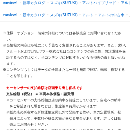
新車カタログ
スズキ(SUZUKI)
アルトハイブリッド
アル
carview!
新車カタログ
スズキ(SUZUKI)
アルト
アルトの中古車
carview!
※仕様・オプション・装備の詳細については各販売店にお問い合わせくださ
い。
※当情報の内容は各社により予告なく変更されることがあります。また、(株)リ
クルートおよびLINEヤフー株式会社は当コンテンツの完全性、無誤謬性を保
証するものではなく、当コンテンツに起因するいかなる損害の責も負いかね
ます。
※コンテンツもしくはデータの全部または一部を無断で転写、転載、複製する
ことを禁じます。
カーセンサーの支払総額は店頭乗り出し価格です
支払総額（税込） ＝ 車両本体価格＋諸費用
※カーセンサーの支払総額は店頭納車を前提にしています。自宅への納車
をご希望された場合などは、別途納車費用がかかります
※販売店の所在する所轄運輸支局以外で登録する際や、車の定置場所、登
録月によって、手数料や税金の額が異なる場合があります。詳しくは販
売店にお問合せください