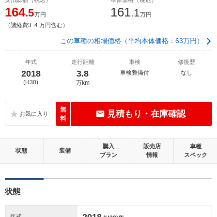
164
161
.5
.1
万円
万円
（諸経費3 .4 万円含む）
この車種の相場価格（平均本体価格：63万円）
年式
走行距離
車検
修復歴
2018
3.8
車検整備付
なし
(H30)
万km
無
見積もり・在庫確認
料
購入
販売店
車種
状態
装備
プラン
情報
スペック
状態
2018
年式