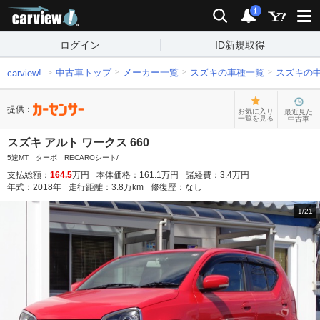
carview!
検索
通知
i
ログイン
ID新規取得
中古車トップ
メーカー一覧
スズキの車種一覧
スズキの
carview!
提供：
お気に入り
最近見た
一覧を見る
中古車
スズキ アルト ワークス 660
5速MT ターボ RECAROシート/
支払総額：
164.5
万円
本体価格：
161.1
万円
諸経費：
3.4
万円
年式：
2018
年
走行距離：
3.8
万km
修復歴：
なし
1
/
21