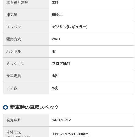
車台番号末尾
339
排気量
660cc
エンジン
ガソリン(レギュラー)
駆動方式
2WD
ハンドル
右
ミッション
フロア5MT
乗車定員
4名
ドア数
5枚
新車時の車種スペック
発売年月
14(H26)/12
車体寸法
3395
×
1475
×
1500
mm