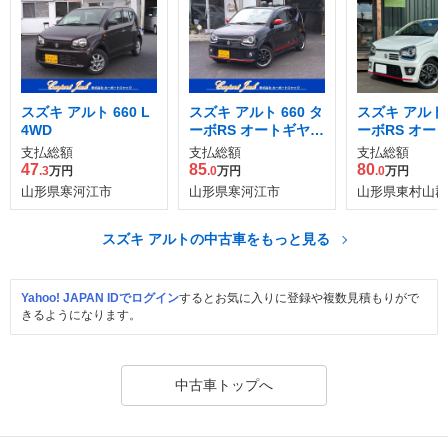
スズキ アルト 660 L
スズキ アルト 660 タ
スズキ アルト 
4WD
ーボRS オートギヤシ
ーボRS オー
フト 4WD
フト 4WD
支払総額
支払総額
支払総額
47
85
80
.3
万円
.0
万円
.0
万円
山形県寒河江市
山形県寒河江市
山形県東村山郡
スズキ アルトの中古車をもっと見る
Yahoo! JAPAN IDでログイン
するとお気に入りに登録や複数見積もりがで
きるようになります。
中古車トップへ