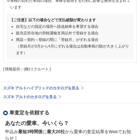
※車検の切れた車両の場合、車検を取得するために必要な費用も含まれて
います
【ご注意】以下の場合などで支払総額が変わります
自宅などの指定の場所へ陸送納車を希望する場合
販売店所在地の所轄運輸支局以外で登録する場合
商談～契約～登録の間に「登録月」がずれる場合
（登録月が3月から4月にずれる場合は自動車税の額が大きく上がり
ます）
[ 情報提供：(株)リクルート ]
スズキ アルトハイブリッドのカタログを見る
スズキ アルトのカタログを見る
車査定を依頼する
あなたの愛車、今いくら？
申込み
最短3時間後
に
最大20社
から愛車の査定結果をWebでお知
らせ！