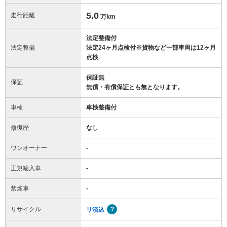
5.0
走行距離
万km
法定整備付
法定整備
法定24ヶ月点検付※貨物など一部車両は12ヶ月
点検
保証無
保証
無償・有償保証とも無となります。
車検
車検整備付
修復歴
なし
ワンオーナー
-
正規輸入車
-
禁煙車
-
リサイクル
リ済込