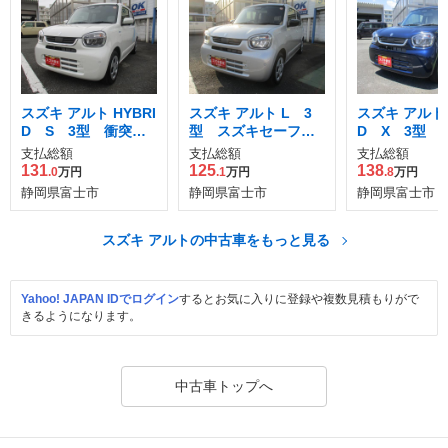
スズキ アルト HYBRI
スズキ アルト L 3
スズキ アルト 
D S 3型 衝突被
型 スズキセーフテ
D X 3型 
害軽減ブレ
ィーサポート
害軽減ブレ
支払総額
支払総額
支払総額
131
125
138
.0
万円
.1
万円
.8
万円
静岡県富士市
静岡県富士市
静岡県富士市
スズキ アルトの中古車をもっと見る
Yahoo! JAPAN IDでログイン
するとお気に入りに登録や複数見積もりがで
きるようになります。
中古車トップへ