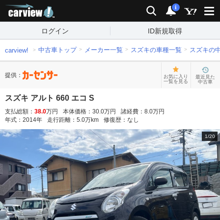
carview!
検索
通知
i
ログイン
ID新規取得
中古車トップ
メーカー一覧
スズキの車種一覧
スズキの
carview!
提供：
お気に入り
最近見た
一覧を見る
中古車
スズキ アルト 660 エコ S
支払総額：
38.0
万円
本体価格：
30.0
万円
諸経費：
8.0
万円
年式：
2014
年
走行距離：
5.0
万km
修復歴：
なし
1
/
20