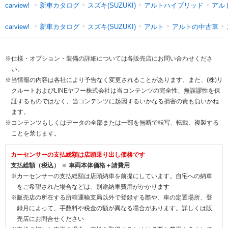
新車カタログ
スズキ(SUZUKI)
アルトハイブリッド
アル
carview!
新車カタログ
スズキ(SUZUKI)
アルト
アルトの中古車
carview!
※仕様・オプション・装備の詳細については各販売店にお問い合わせくださ
い。
※当情報の内容は各社により予告なく変更されることがあります。また、(株)リ
クルートおよびLINEヤフー株式会社は当コンテンツの完全性、無誤謬性を保
証するものではなく、当コンテンツに起因するいかなる損害の責も負いかね
ます。
※コンテンツもしくはデータの全部または一部を無断で転写、転載、複製する
ことを禁じます。
カーセンサーの支払総額は店頭乗り出し価格です
支払総額（税込） ＝ 車両本体価格＋諸費用
※カーセンサーの支払総額は店頭納車を前提にしています。自宅への納車
をご希望された場合などは、別途納車費用がかかります
※販売店の所在する所轄運輸支局以外で登録する際や、車の定置場所、登
録月によって、手数料や税金の額が異なる場合があります。詳しくは販
売店にお問合せください