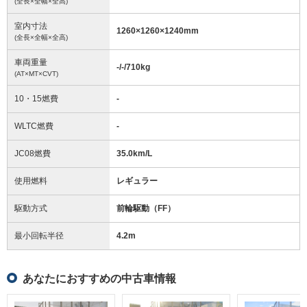
(全長×全幅×全高)
室内寸法
1260
×
1260
×
1240
mm
(全長×全幅×全高)
車両重量
-/-/710
kg
(AT×MT×CVT)
10・15燃費
-
WLTC燃費
-
JC08燃費
35.0km/L
使用燃料
レギュラー
駆動方式
前輪駆動（FF）
最小回転半径
4.2
m
あなたにおすすめの中古車情報