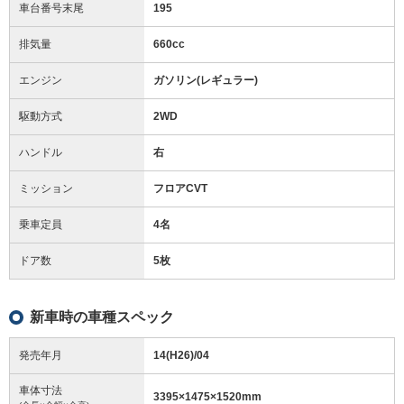
車台番号末尾
195
排気量
660cc
エンジン
ガソリン(レギュラー)
駆動方式
2WD
ハンドル
右
ミッション
フロアCVT
乗車定員
4名
ドア数
5枚
新車時の車種スペック
発売年月
14(H26)/04
車体寸法
3395
×
1475
×
1520
mm