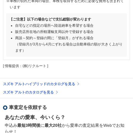
※車検の切れた車両の場合、車検を取得するために必要な費用も含まれて
います
【ご注意】以下の場合などで支払総額が変わります
自宅などの指定の場所へ陸送納車を希望する場合
販売店所在地の所轄運輸支局以外で登録する場合
商談～契約～登録の間に「登録月」がずれる場合
（登録月が3月から4月にずれる場合は自動車税の額が大きく上がり
ます）
[ 情報提供：(株)リクルート ]
スズキ アルトハイブリッドのカタログを見る
スズキ アルトのカタログを見る
車査定を依頼する
あなたの愛車、今いくら？
申込み
最短3時間後
に
最大20社
から愛車の査定結果をWebでお知
らせ！