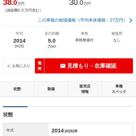
38
30
.0
.0
万円
万円
（諸経費8 .0 万円含む）
この車種の相場価格（平均本体価格：27万円）
年式
走行距離
車検
修復歴
2014
5.0
車検整備付
なし
(H26)
万km
無
見積もり・在庫確認
料
販売店
車種
状態
装備
情報
スペック
状態
2014
年式
(H26)
年