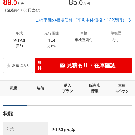
89
85
.0
.0
万円
万円
（諸経費4 .0 万円含む）
この車種の相場価格（平均本体価格：122万円）
年式
走行距離
車検
修復歴
2024
1.3
車検整備付
なし
(R6)
万km
無
見積もり・在庫確認
料
購入
販売店
車種
状態
装備
プラン
情報
スペック
状態
2024
年式
(R6)
年