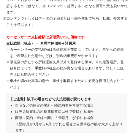
証するものではなく、当コンテンツに起因するいかなる損害の責も負いかね
ます。
※コンテンツもしくはデータの全部または一部を無断で転写、転載、複製する
ことを禁じます。
カーセンサーの支払総額は店頭乗り出し価格です
支払総額（税込） ＝ 車両本体価格＋諸費用
※カーセンサーの支払総額は店頭納車を前提にしています。自宅への納車
をご希望された場合などは、別途納車費用がかかります
※販売店の所在する所轄運輸支局以外で登録する際や、車の定置場所、登
録月によって、手数料や税金の額が異なる場合があります。詳しくは販
売店にお問合せください
※車検の切れた車両の場合、車検を取得するために必要な費用も含まれて
います
【ご注意】以下の場合などで支払総額が変わります
自宅などの指定の場所へ陸送納車を希望する場合
販売店所在地の所轄運輸支局以外で登録する場合
商談～契約～登録の間に「登録月」がずれる場合
（登録月が3月から4月にずれる場合は自動車税の額が大きく上がり
ます）