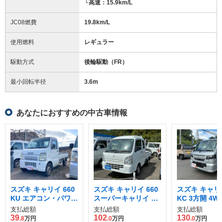
└高速：15.9km/L
JC08燃費
19.8km/L
使用燃料
レギュラー
駆動方式
後輪駆動（FR）
最小回転半径
3.6
m
あなたにおすすめの中古車情報
スズキ キャリイ 660
スズキ キャリイ 660
スズキ キャリイ
KU エアコン・パワス
スーパーキャリイ L
KC 3方開 4W
テ 3方開 4WD
3方開 4WD
支払総額
支払総額
支払総額
39
102
130
.8
万円
.0
万円
.0
万円