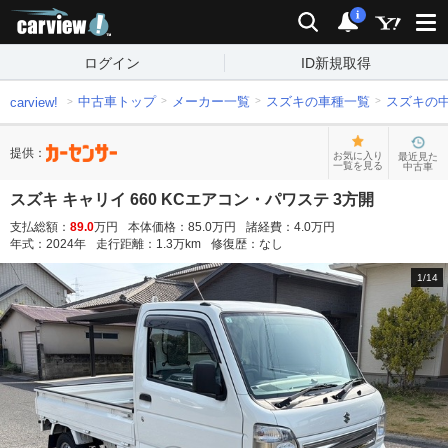
carview!
検索
通知
i
ログイン
ID新規取得
中古車トップ
メーカー一覧
スズキの車種一覧
スズキの
carview!
提供：
お気に入り
最近見た
一覧を見る
中古車
スズキ キャリイ 660 KCエアコン・パワステ 3方開
支払総額：
89.0
万円
本体価格：
85.0
万円
諸経費：
4.0
万円
年式：
2024
年
走行距離：
1.3
万km
修復歴：
なし
1
/
14