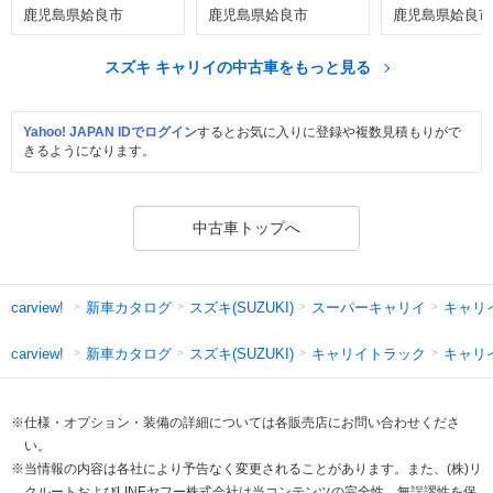
鹿児島県姶良市
鹿児島県姶良市
鹿児島県姶良市
スズキ キャリイの中古車をもっと見る
Yahoo! JAPAN IDでログイン
するとお気に入りに登録や複数見積もりがで
きるようになります。
中古車トップへ
新車カタログ
スズキ(SUZUKI)
スーパーキャリイ
キャリ
carview!
新車カタログ
スズキ(SUZUKI)
キャリイトラック
キャリ
carview!
※仕様・オプション・装備の詳細については各販売店にお問い合わせくださ
い。
※当情報の内容は各社により予告なく変更されることがあります。また、(株)リ
クルートおよびLINEヤフー株式会社は当コンテンツの完全性、無誤謬性を保