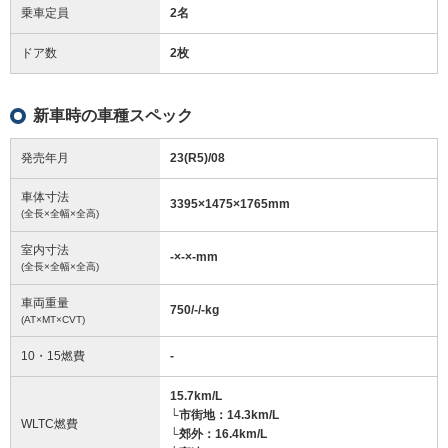
乗車定員
2名
ドア数
2枚
新車時の車種スペック
発売年月
23(R5)/08
車体寸法
3395
×
1475
×
1765
mm
(全長×全幅×全高)
室内寸法
-
×
-
×
-
mm
(全長×全幅×全高)
車両重量
750/-/-
kg
(AT×MT×CVT)
10・15燃費
-
15.7km/L
└市街地：14.3km/L
WLTC燃費
└郊外：16.4km/L