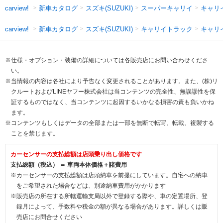
新車カタログ
スズキ(SUZUKI)
スーパーキャリイ
キャリ
carview!
新車カタログ
スズキ(SUZUKI)
キャリイトラック
キャリ
carview!
※仕様・オプション・装備の詳細については各販売店にお問い合わせくださ
い。
※当情報の内容は各社により予告なく変更されることがあります。また、(株)リ
クルートおよびLINEヤフー株式会社は当コンテンツの完全性、無誤謬性を保
証するものではなく、当コンテンツに起因するいかなる損害の責も負いかね
ます。
※コンテンツもしくはデータの全部または一部を無断で転写、転載、複製する
ことを禁じます。
カーセンサーの支払総額は店頭乗り出し価格です
支払総額（税込） ＝ 車両本体価格＋諸費用
※カーセンサーの支払総額は店頭納車を前提にしています。自宅への納車
をご希望された場合などは、別途納車費用がかかります
※販売店の所在する所轄運輸支局以外で登録する際や、車の定置場所、登
録月によって、手数料や税金の額が異なる場合があります。詳しくは販
売店にお問合せください