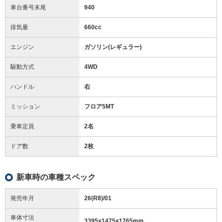
車台番号末尾
940
排気量
660cc
エンジン
ガソリン(レギュラー)
駆動方式
4WD
ハンドル
右
ミッション
フロア5MT
乗車定員
2名
ドア数
2枚
新車時の車種スペック
発売年月
26(R8)/01
車体寸法
3395
×
1475
×
1765
mm