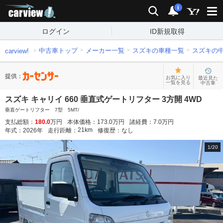
carview!
検索
通知
i
ログイン
ID新規取得
中古車トップ
メーカー一覧
スズキの車種一覧
スズキの
carview!
提供：
お気に入り
最近見た
一覧を見る
中古車
スズキ キャリイ 660 垂直式ゲートリフター 3方開 4WD
垂直ゲートリフター 7型 5MT/
支払総額：
180.0
万円
本体価格：
173.0
万円
諸経費：
7.0
万円
21
km
年式：
2026
年
走行距離：
修復歴：
なし
1
/
20