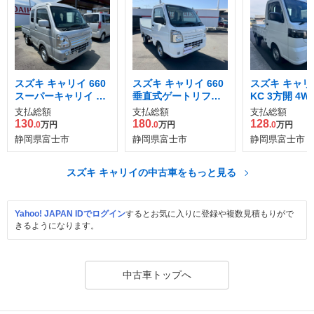
スズキ キャリイ 660
スズキ キャリイ 660
スズキ キャリイ
スーパーキャリイ X
垂直式ゲートリフタ
KC 3方開 4W
3方開
ー 3方開 4WD
支払総額
支払総額
支払総額
130
180
128
.0
万円
.0
万円
.0
万円
静岡県富士市
静岡県富士市
静岡県富士市
スズキ キャリイの中古車をもっと見る
Yahoo! JAPAN IDでログイン
するとお気に入りに登録や複数見積もりがで
きるようになります。
中古車トップへ