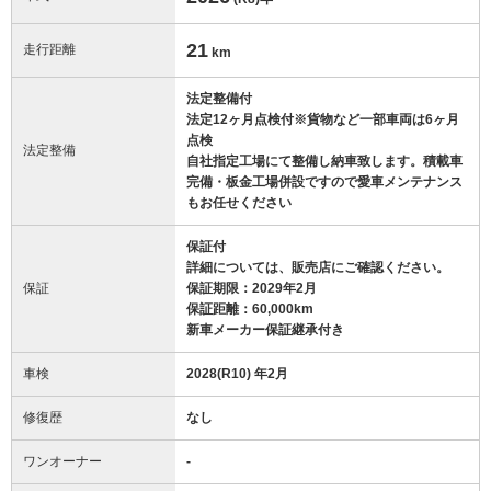
21
走行距離
km
法定整備付
法定12ヶ月点検付※貨物など一部車両は6ヶ月
点検
法定整備
自社指定工場にて整備し納車致します。積載車
完備・板金工場併設ですので愛車メンテナンス
もお任せください
保証付
詳細については、販売店にご確認ください。
保証
保証期限：2029年2月
保証距離：60,000km
新車メーカー保証継承付き
車検
2028(R10) 年2月
修復歴
なし
ワンオーナー
-