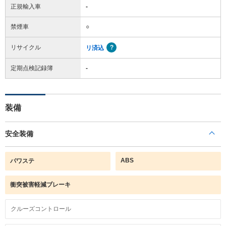
正規輸入車
-
禁煙車
○
リサイクル
リ済込
定期点検記録簿
-
装備
安全装備
ABS
パワステ
衝突被害軽減ブレーキ
クルーズコントロール