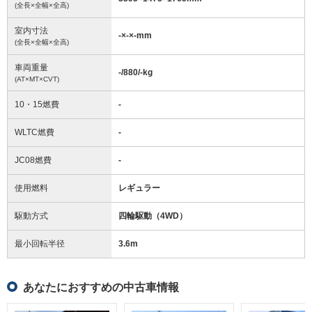
(全長×全幅×全高)
室内寸法
-
×
-
×
-
mm
(全長×全幅×全高)
車両重量
-/880/-
kg
(AT×MT×CVT)
10・15燃費
-
WLTC燃費
-
JC08燃費
-
使用燃料
レギュラー
駆動方式
四輪駆動（4WD）
最小回転半径
3.6
m
あなたにおすすめの中古車情報