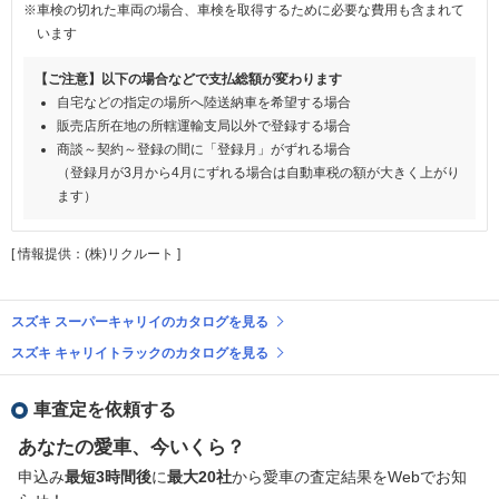
※車検の切れた車両の場合、車検を取得するために必要な費用も含まれて
います
【ご注意】以下の場合などで支払総額が変わります
自宅などの指定の場所へ陸送納車を希望する場合
販売店所在地の所轄運輸支局以外で登録する場合
商談～契約～登録の間に「登録月」がずれる場合
（登録月が3月から4月にずれる場合は自動車税の額が大きく上がり
ます）
[ 情報提供：(株)リクルート ]
スズキ スーパーキャリイのカタログを見る
スズキ キャリイトラックのカタログを見る
車査定を依頼する
あなたの愛車、今いくら？
申込み
最短3時間後
に
最大20社
から愛車の査定結果をWebでお知